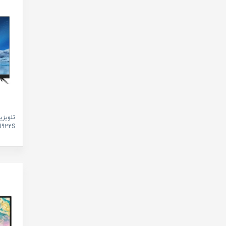
تلویز
-50JU922S