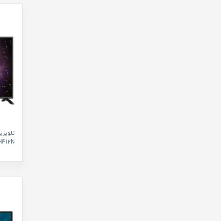
43GH412N سای