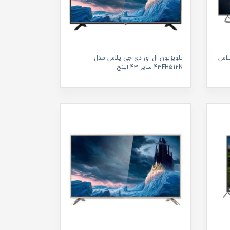
لاس
تلویزیون ال ای دی جی پلاس مدل
43FH512N سایز 43 اینچ