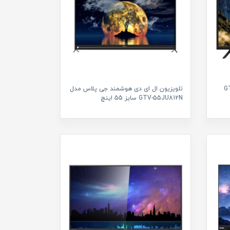
 پلاس مدل GTV-
تلویزیون ال ای دی هوشمند جی پلاس مدل
GTV-55JU812N سایز 55 اینچ