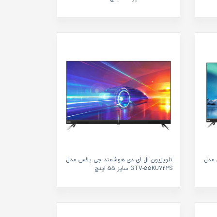
 مدل
تلویزیون ال ای دی هوشمند جی پلاس مدل
GTV-55KU722S سایز 55 اینچ