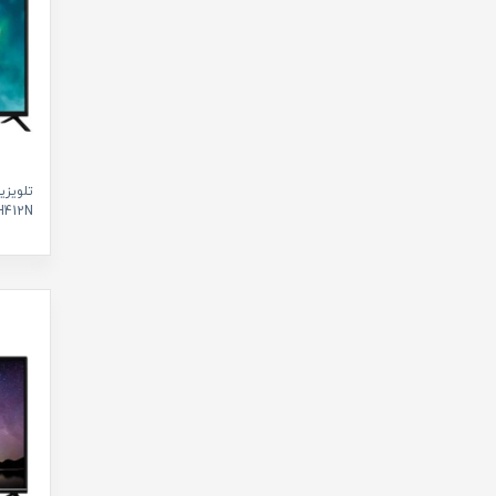
تلویزی
43JH412N سای