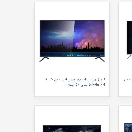
 مدل
تلویزیون ال ای دی جی پلاس مدل GTV-
50FH512N سایز 50 اینچ