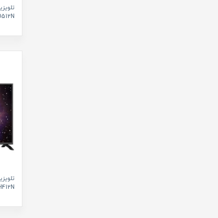
تلویزی
32FD512N سای
43GH412N سای