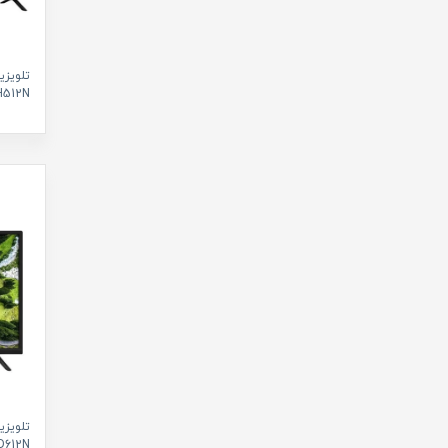
تلویزی
50JH512N سای
تلویزی
32JD612N سای