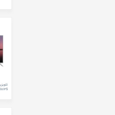
تلویز
-55GU812S