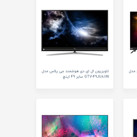
 مدل
تلویزیون ال ای دی هوشمند جی پلاس مدل
GTV-49JU811N سایز 49 اینچ