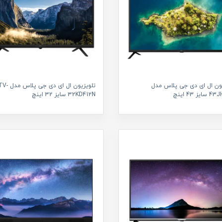
ون ال ای دی جی پلاس مدل
تلویزیون ال ای دی جی
ز 43 اینچ
32KD412N سایز 32 اینچ