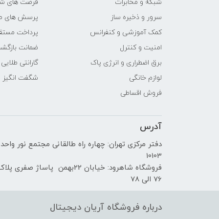
شبکه و مخابرات
فرصت های ش
سرور و ذخیره ساز
پرسش های مت
کمک آموزشی و کنفرانس
پرداخت مستق
امنیت و کنترل
ضمانت بازگش
برق اضطراری و انرژی پاک
گارانتی طلایی
لوازم خانگی
شگفت انگیز
فروش اقساطی
آدرس
دفتر مرکزی تهران: چهاره راه طالقانی مجتمع نور واحد
10103
فروشگاه شاهرود: خیابان 22بهمن پاساژ صفری پلا
76 الی 78
درباره فروشگاه آریان دیجیتال