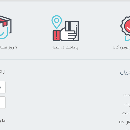
ودن کالا
پرداخت در محل
۷ روز ضمانت بازگشت
یان
از 
ه ما
ات
اخت
ما ر
ل کالا