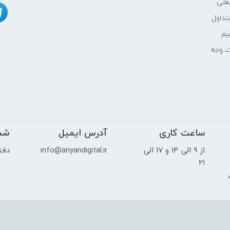
غلی
داول
یم
ت وجه
ساعت کاری
آدرس ایمیل
شم
از 9 الی 14 و 17 الی
info@ariyandigital.ir
دفتر
21
ک