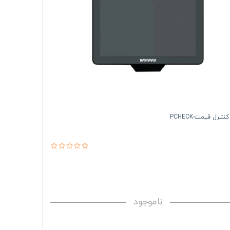
نتـرل قیمت-PCHECK
ناموجود