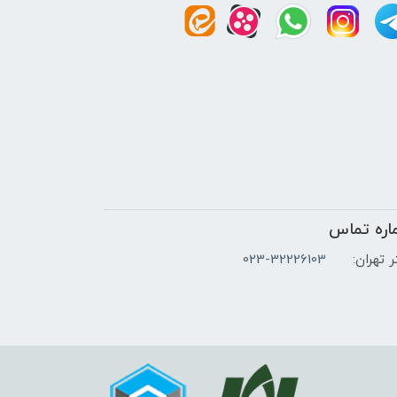
اره تماس
 تهران:
023-32226103