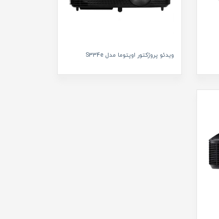
ویدئو پروژکتور اوپتوما مدل S334e