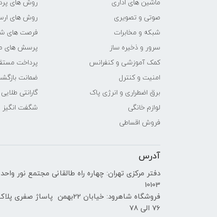
ماشین های اداری
روش های پرد
صوتی و تصویری
روش های ارسا
شبکه و مخابرات
فرصت های ش
سرور و ذخیره ساز
پرسش های مت
کمک آموزشی و کنفرانس
پرداخت مستق
امنیت و کنترل
ضمانت بازگش
برق اضطراری و انرژی پاک
گارانتی طلایی
لوازم خانگی
شگفت انگیز
فروش اقساطی
آدرس
دفتر مرکزی تهران: چهاره راه طالقانی مجتمع نور واحد
10103
فروشگاه شاهرود: خیابان 22بهمن پاساژ صفری پلا
76 الی 78