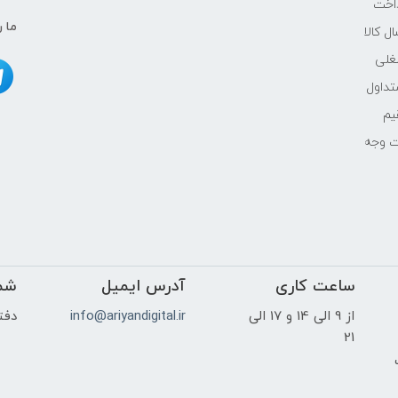
اخت
ما ر
ل کالا
غلی
داول
یم
ت وجه
ساعت کاری
آدرس ایمیل
شم
از 9 الی 14 و 17 الی
info@ariyandigital.ir
دفتر
21
ک