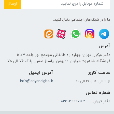
ارسال
ما را در شبکه‌های اجتماعی دنبال کنید:
آدرس
دفتر مرکزی تهران: چهاره راه طالقانی مجتمع نور واحد 10103
فروشگاه شاهرود: خیابان 22بهمن پاساژ صفری پلاک 76 الی 78
ساعت کاری
آدرس ایمیل
از 9 الی 14 و 17 الی 21
info@ariyandigital.ir
شماره تماس
دفتر تهران:
023-32226103