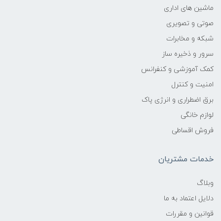
ماشین های اداری
انواع مانیتور:
صوتی و تصویری
مانیتورها انواع مختلفی دارند که می توان به صفحه
شبکه و مخابرات
تخت، ال سی دی، لمسی (تاچ) و گیمینگ نیز اشاره
سرور و ذخیره ساز
کرد. مانیتورهای صفحه تخت جزء اولین مانیتورهایی
کمک آموزشی و کنفرانس
هستند که ما به یاد می­آوریم، که دارای بدنه بزرگ
امنیت و کنترل
بودند. بعد از مانیتورهای صفحه تخت، مانیتورهای
برق اضطراری و انرژی پاک
ال سی دی به بازار آمدند که نسبت به سری پیش
لوازم خانگی
فروش اقساطی
کوچکتر شدند و وضوح تصویر بهتری را ارائه کردند،
همین طور که جلوتر میرفتیم مانیتورها پیشرفته­ تر و
خدمات مشتریان
پیشرفته تر شدند به صورتی که بعضی از آن­ها به
صورت لمسی عرضه شدند. بعدها با پیشرفت صنعت
وبلاگ
گیمینگ و کیفیت ساخت بازی­ها مانیتورهای گیمینگ
دلایل اعتماد به ما
ظهور کردند که نسبت به مانیتورهایی که برای کاربری­
قوانین و مقررات