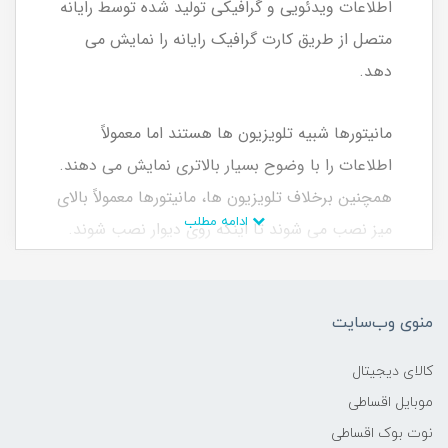
اطلاعات ویدئویی و گرافیکی تولید شده توسط رایانه
متصل از طریق کارت گرافیک رایانه را نمایش می
دهد.
مانیتورها شبیه تلویزیون ها هستند اما معمولاً
اطلاعات را با وضوح بسیار بالاتری نمایش می دهند.
همچنین برخلاف تلویزیون ها، مانیتورها معمولاً بالای
ادامه مطلب
میز نصب می شوند تا اینکه روی دیوار نصب شوند.
از مانیتور گاهی اوقات به عنوان صفحه نمایش،
نمایشگر، نمایش فیلم، ترمینال نمایش فیلم، واحد
منوی وب‌سایت
نمایش فیلم یا صفحه فیلم یاد می شود.
کالای دیجیتال
مانیتورت رو الان ببرپولشو بعدا
اقساطی
بده اونم
موبایل اقساطی
اقساط 6 تا 36 ماه بدون چک و ضامن
نوت بوک اقساطی