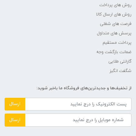
های معمولی استفاده می­شوند، رزولوشن بیشتر و
روش های پرداخت
همچنین دارای FPS بالاتری هستند. (FPS مربوط به
روش های ارسال کالا
تعداد تصاویری است که در ثانیه مشاهده می­کنیم و
فرصت های شغلی
هرچه این پارامتر بالاتر باشد موجب روان­تر شدن
پرسش های متداول
محتوای ارائه شده می­شود.)
پرداخت مستقیم
ضمانت بازگشت وجه
گارانتی طلایی
شگفت انگیز
از تخفیف‌ها و جدیدترین‌های فروشگاه ما باخبر شوید:
ارسال
ارسال