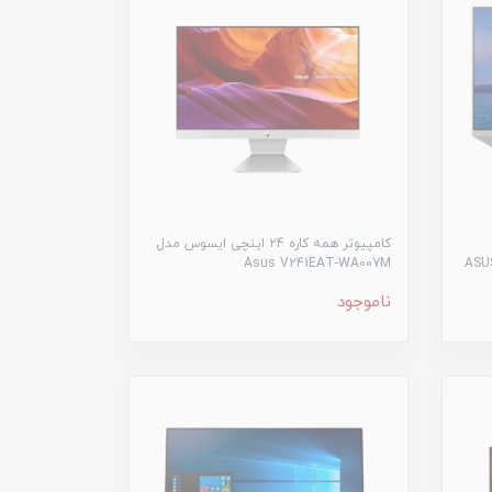
کامپیوتر همه کاره ۲4 اینچی ایسوس مدل
Asus V241EAT-WA007M
ناموجود