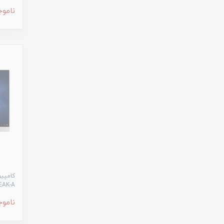
ناموج
1EAK-A
ناموج