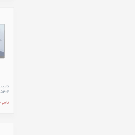
A5402
ناموج