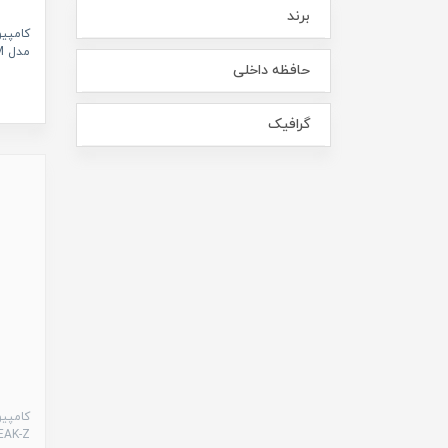
برند
مدل ASUS M241DAT-BAO24M
حافظه داخلی
گرافیک
1EAK-Z