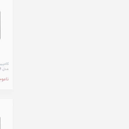
مدل ASUS V161GART-BD005M
ناموج