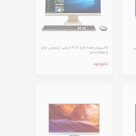
ره 22 اینچی
کامپیوتر همه کاره 21.5 اینچی ایسوس مدل
V222FBK-S
ناموجود