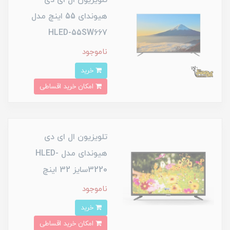
هیوندای 55 اینچ مدل
HLED-55SW667
ناموجود
خرید
امکان خرید اقساطی
تلویزیون ال ای دی
هیوندای مدل HLED-
3220سایز 32 اینچ
ناموجود
خرید
امکان خرید اقساطی