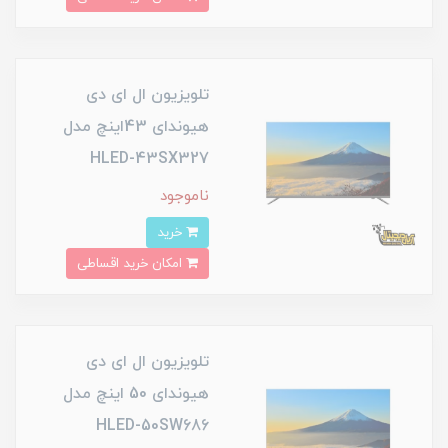
تلویزیون ال ای دی
هیوندای 43اینچ مدل
HLED-43SX327
ناموجود
خرید
امکان خرید اقساطی
تلویزیون ال ای دی
هیوندای 50 اینچ مدل
HLED-50SW686