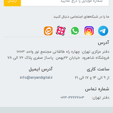
ارسال
ما را در شبکه‌های اجتماعی دنبال کنید:
آدرس
دفتر مرکزی تهران: چهاره راه طالقانی مجتمع نور واحد 10103
فروشگاه شاهرود: خیابان 22بهمن پاساژ صفری پلاک 76 الی 78
ساعت کاری
آدرس ایمیل
از 9 الی 14 و 17 الی 21
info@ariyandigital.ir
شماره تماس
دفتر تهران:
023-32226103