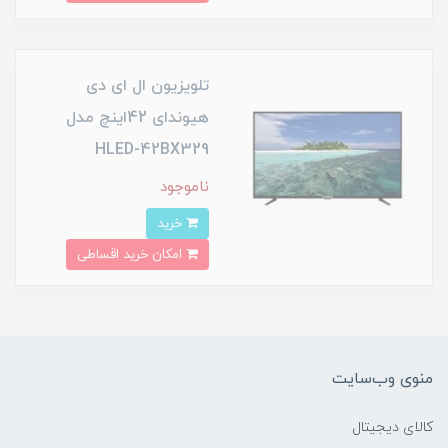
تلویزیون ال ای دی
هیوندای 42اینچ مدل
HLED-42BX329
ناموجود
خرید
امکان خرید اقساطی
منوی وب‌سایت
کالای دیجیتال