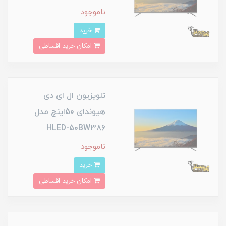
ناموجود
خرید
امکان خرید اقساطی
تلویزیون ال ای دی
هیوندای 50اینچ مدل
HLED-50BW386
ناموجود
خرید
امکان خرید اقساطی