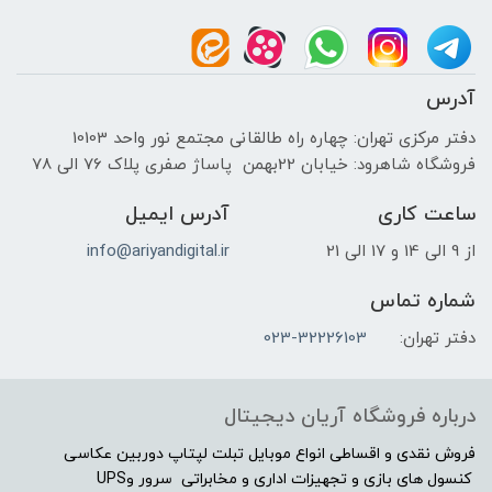
ابعاد تلویزیون با پایه
۶۱۴x۱۸۰x۹۶۹
آدرس
سایر توضیحات صدا
دفتر مرکزی تهران: چهاره راه طالقانی مجتمع نور واحد 10103
فروشگاه شاهرود: خیابان 22بهمن پاساژ صفری پلاک 76 الی 78
خروجی دیجیتال صدا- اپتیکال
ساعت کاری
آدرس ایمیل
سایر توضیحات تصویر
از 9 الی 14 و 17 الی 21
info@ariyandigital.ir
-
شماره تماس
دفتر تهران:
023-32226103
فناوری‌های ارتباطی
-
درباره فروشگاه آریان دیجیتال
فروش نقدی و اقساطی انواع موبایل تبلت لپتاپ دوربین عکاسی
تکنولوژی صفحه
کنسول های بازی و تجهیزات اداری و مخابراتی سرور وUPS