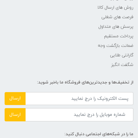
روش های ارسال کالا
امکانات و قابلیت‌ها
فرصت های شغلی
پرسش های متداول
نوع پنل: IPS زاویه دید گسترده
کاهش دهنده نویز تصاویر گیرنده
پرداخت مستقیم
دیجیتال تلویزیون Digital
ضمانت بازگشت وجه
Recording Live Play Back- بر روی
حافظه خارجی پشتیبانی از
گارانتی طلایی
شبکه‌های HD صدا و سیما (HEVC)
شگفت انگیز
توضیحات درگاه‌های USB
از تخفیف‌ها و جدیدترین‌های فروشگاه ما باخبر شوید:
دو عدد
ارسال
ابعاد تلویزیون بدون پایه
ارسال
۵۶۷x۸۰x۹۶۹
ما را در شبکه‌های اجتماعی دنبال کنید: