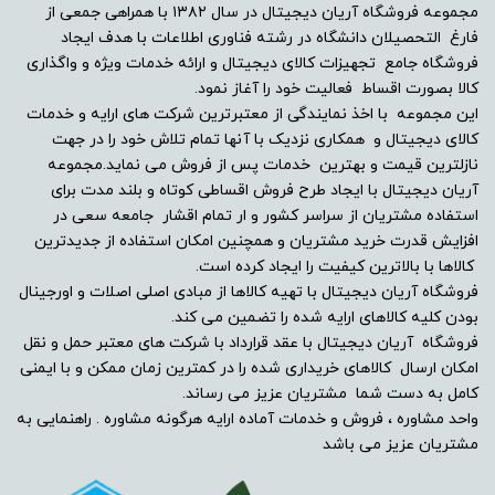
مجموعه فروشگاه آریان دیجیتال در سال ۱۳۸۲ با همراهی جمعی از
LED
فارغ التحصیلان دانشگاه در رشته فناوری اطلاعات با هدف ایجاد
فروشگاه جامع تجهیزات کالای دیجیتال و ارائه خدمات ویژه و واگذاری
نوع صفحه
کالا بصورت اقساط فعالیت خود را آغاز نمود.
این مجموعه با اخذ نمایندگی از معتبرترین شرکت های ارایه و خدمات
تخت
کالای دیجیتال و همکاری نزدیک با آنها تمام تلاش خود را در جهت
نازلترین قیمت و بهترین خدمات پس از فروش می نماید.مجموعه
آریان دیجیتال با ایجاد طرح فروش اقساطی کوتاه و بلند مدت برای
نوع خروجی صدای دیجیتال
استفاده مشتریان از سراسر کشور و ار تمام اقشار جامعه سعی در
افزایش قدرت خرید مشتریان و همچنین امکان استفاده از جدیدترین
-
کالاها با بالاترین کیفیت را ایجاد کرده است.
فروشگاه آریان دیجیتال با تهیه کالاها از مبادی اصلی اصلات و اورجینال
مشخصات کیفی
بودن کلیه کالاهای ارایه شده را تضمین می کند.
فروشگاه آریان دیجیتال با عقد قرارداد با شرکت های معتبر حمل و نقل
دریافت و پخش تصاویر Full HD
امکان ارسال کالاهای خریداری شده را در کمترین زمان ممکن و با ایمنی
کامل به دست شما مشتریان عزیز می رساند.
واحد مشاوره ، فروش و خدمات آماده ارایه هرگونه مشاوره . راهنمایی به
نوع پایه
مشتریان عزیز می باشد
رومیزی