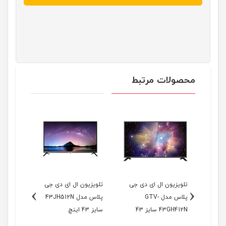
محصولات مرتبط
ی جی
تلویزیون ال ای دی جی
تلویزیون ال ای دی جی
تلویزیو
›
‹
40FH5
پلاس مدل GTV-
پلاس مدل 43JH512N
43GH412N سایز 43
سایز 43 اینچ
اینچ
اینچ