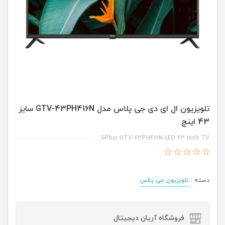
تلویزیون ال ای دی جی پلاس مدل GTV-43PH416N سایز
43 اینچ
GPlus GTV-43PH416N LED 43 Inch TV
دسته :
تلویزیون جی پلاس
فروشگاه آریان دیجیتال