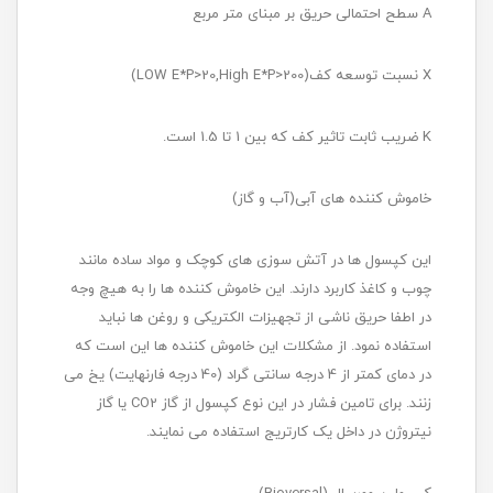
A سطح احتمالی حریق بر مبنای متر مربع
X نسبت توسعه کف(LOW E*P>20,High E*P>200)
K ضریب ثابت تاثیر کف که بین 1 تا 1.5 است.
خاموش کننده های آبی(آب و گاز)
این کپسول ها در آتش سوزی های کوچک و مواد ساده مانند
چوب و کاغذ کاربرد دارند. این خاموش کننده ها را به هیچ وجه
در اطفا حریق ناشی از تجهیزات الکتریکی و روغن ها نباید
استفاده نمود. از مشکلات این خاموش کننده ها این است که
در دمای کمتر از 4 درجه سانتی گراد (40 درجه فارنهایت) یخ می
زنند. برای تامین فشار در این نوع کپسول از گاز CO2 یا گاز
نیتروژن در داخل یک کارتریج استفاده می نمایند.