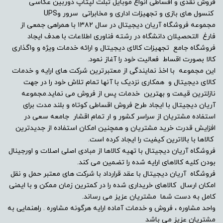
فروش نقدی و اقساطی انواع موبایل تبلت لپتاپ دوربین عکاسی
کنسول های بازی و تجهیزات اداری و مخابراتی سرور وUPS
مجموعه فروشگاه آریان دیجیتال در سال ۱۳۸۲ با همراهی جمعی از
فارغ التحصیلان دانشگاه در رشته فناوری اطلاعات با هدف ایجاد
فروشگاه جامع تجهیزات کالای دیجیتال و ارائه خدمات ویژه و واگذاری
کالا بصورت اقساط فعالیت خود را آغاز نمود.
این مجموعه با اخذ نمایندگی از معتبرترین شرکت های ارایه و خدمات
کالای دیجیتال و همکاری نزدیک با آنها تمام تلاش خود را در جهت
نازلترین قیمت و بهترین خدمات پس از فروش می نماید.مجموعه
آریان دیجیتال با ایجاد طرح فروش اقساطی کوتاه و بلند مدت برای
استفاده مشتریان از سراسر کشور و ار تمام اقشار جامعه سعی در
افزایش قدرت خرید مشتریان و همچنین امکان استفاده از جدیدترین
کالاها با بالاترین کیفیت را ایجاد کرده است.
فروشگاه آریان دیجیتال با تهیه کالاها از مبادی اصلی اصلات و اورجینال
بودن کلیه کالاهای ارایه شده را تضمین می کند.
فروشگاه آریان دیجیتال با عقد قرارداد با شرکت های معتبر حمل و نقل
امکان ارسال کالاهای خریداری شده را در کمترین زمان ممکن و با ایمنی
کامل به دست شما مشتریان عزیز می رساند.
واحد مشاوره ، فروش و خدمات آماده ارایه هرگونه مشاوره . راهنمایی به
مشتریان عزیز می باشد