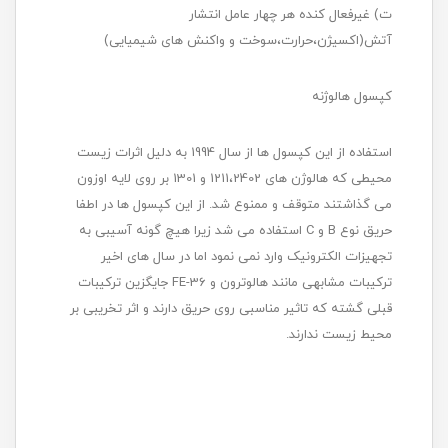
ت) غیرفعال کنده هر چهار عامل انتشار
آتش(اکسیژن،حرارت،سوخت و واکنش های شیمیایی)
کپسول هالوژنه
استفاده از این کپسول ها از سال 1994 به دلیل اثرات زیست
محیطی که هالوژن های 1211،2402 و 1301 بر روی لایه اوزون
می گذاشتند متوقف و ممنوع شد. از این کپسول ها در اطفا
حریق نوع B و C استفاده می شد زیرا هیچ گونه آسیبی به
تجهیزات الکترونیک وارد نمی نمود اما در سال های اخیر
ترکیبات مشابهی مانند هالوترون و FE-36 جایگزین ترکیبات
قبلی گشته که تاثیر مناسبی روی حریق دارند و اثر تخریبی بر
محیط زیست ندارند.