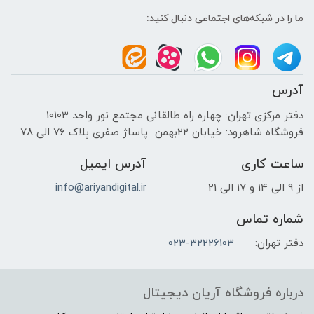
ما را در شبکه‌های اجتماعی دنبال کنید:
آدرس
دفتر مرکزی تهران: چهاره راه طالقانی مجتمع نور واحد 10103
فروشگاه شاهرود: خیابان 22بهمن پاساژ صفری پلاک 76 الی 78
ساعت کاری
آدرس ایمیل
از 9 الی 14 و 17 الی 21
info@ariyandigital.ir
شماره تماس
دفتر تهران:
023-32226103
درباره فروشگاه آریان دیجیتال