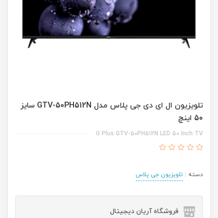
تلویزیون ال ای دی جی پلاس مدل GTV-50PH512N سایز
50 اینچ
G Plus GTV-50PH512N LED 50 Inch TV
دسته :
تلویزیون جی پلاس
فروشگاه آریان دیجیتال