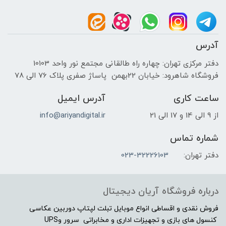
۱۱۱۷x۲۲۱x۶۹۷
سایر توضیحات صدا
آدرس
خروجی صوتی Optical و HDMI ARC
دفتر مرکزی تهران: چهاره راه طالقانی مجتمع نور واحد 10103
قابلیت کنترل تطبیقی صدا
فروشگاه شاهرود: خیابان 22بهمن پاساژ صفری پلاک 76 الی 78
(Adaptive Sound Control)
ساعت کاری
آدرس ایمیل
سایر توضیحات تصویر
از 9 الی 14 و 17 الی 21
info@ariyandigital.ir
پنل VA با کیفیت +A کاهش
شماره تماس
دهنده‌ی نویز تصویر پشتیبانی از
دفتر تهران:
023-32226103
طیف رنگی میلیاردی (Color Rich
Billion)
درباره فروشگاه آریان دیجیتال
فناوری‌های ارتباطی
فروش نقدی و اقساطی انواع موبایل تبلت لپتاپ دوربین عکاسی
پورت HDMI
کنسول های بازی و تجهیزات اداری و مخابراتی سرور وUPS