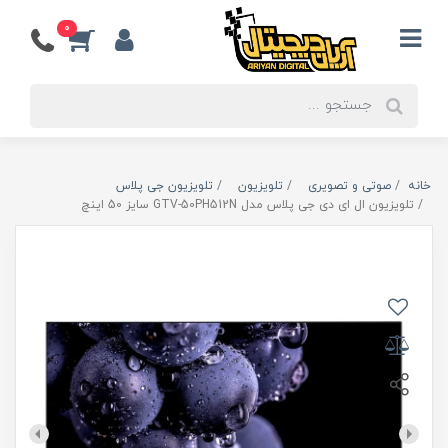
0
خانه
صوتی و تصویری
تلویزیون
تلویزیون جی پلاس
تلویزیون ال ای دی جی پلاس مدل GTV-50PH512N سایز 50 اینچ