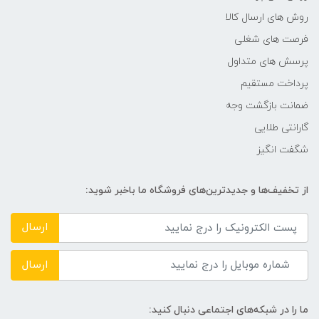
روش های ارسال کالا
امکانات و قابلیت‌ها
فرصت های شغلی
پرسش های متداول
امکان ضبط بر روی حافظه خارجی
(Recording Digital) امکان پخش
پرداخت مستقیم
شبکه‌های دیجیتال (HEVC۲
ضمانت بازگشت وجه
DVBT۲)
گارانتی طلایی
توضیحات درگاه‌های USB
شگفت انگیز
USB ۲.۰
از تخفیف‌ها و جدیدترین‌های فروشگاه ما باخبر شوید:
ابعاد تلویزیون بدون پایه
ارسال
۱۱۱۷x۸۹x۶۵۱
ارسال
ابعاد تلویزیون با پایه
ما را در شبکه‌های اجتماعی دنبال کنید: