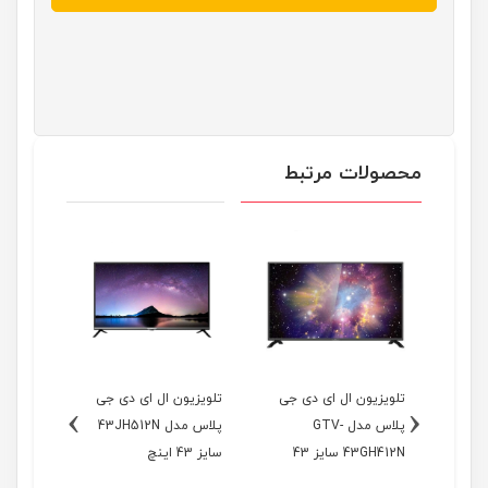
محصولات مرتبط
ی جی
تلویزیون ال ای دی جی
تلویزیون ال ای دی جی
تلویزیو
›
‹
40FH5
پلاس مدل GTV-
پلاس مدل 43JH512N
43GH412N سایز 43
سایز 43 اینچ
اینچ
اینچ