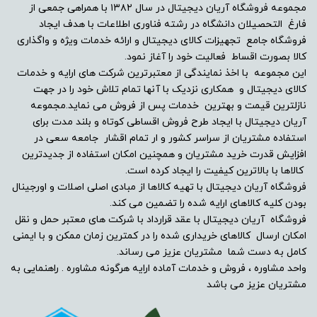
مجموعه فروشگاه آریان دیجیتال در سال ۱۳۸۲ با همراهی جمعی از
فارغ التحصیلان دانشگاه در رشته فناوری اطلاعات با هدف ایجاد
پورت USB
فروشگاه جامع تجهیزات کالای دیجیتال و ارائه خدمات ویژه و واگذاری
کالا بصورت اقساط فعالیت خود را آغاز نمود.
تکنولوژی صفحه
این مجموعه با اخذ نمایندگی از معتبرترین شرکت های ارایه و خدمات
کالای دیجیتال و همکاری نزدیک با آنها تمام تلاش خود را در جهت
LED
نازلترین قیمت و بهترین خدمات پس از فروش می نماید.مجموعه
آریان دیجیتال با ایجاد طرح فروش اقساطی کوتاه و بلند مدت برای
نوع صفحه
استفاده مشتریان از سراسر کشور و ار تمام اقشار جامعه سعی در
افزایش قدرت خرید مشتریان و همچنین امکان استفاده از جدیدترین
کالاها با بالاترین کیفیت را ایجاد کرده است.
-
فروشگاه آریان دیجیتال با تهیه کالاها از مبادی اصلی اصلات و اورجینال
بودن کلیه کالاهای ارایه شده را تضمین می کند.
نوع خروجی صدای دیجیتال
فروشگاه آریان دیجیتال با عقد قرارداد با شرکت های معتبر حمل و نقل
امکان ارسال کالاهای خریداری شده را در کمترین زمان ممکن و با ایمنی
اپتیکال
کامل به دست شما مشتریان عزیز می رساند.
واحد مشاوره ، فروش و خدمات آماده ارایه هرگونه مشاوره . راهنمایی به
مشخصات کیفی
مشتریان عزیز می باشد