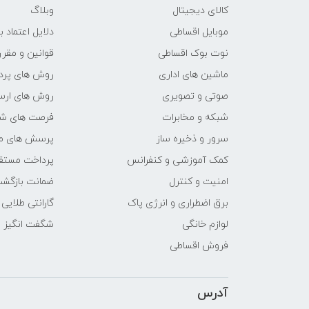
کالای دیجیتال
وبلاگ
موبایل اقساطی
دلایل اعتماد ب
نوت بوک اقساطی
قوانین و مقرر
ماشین های اداری
روش های پرد
صوتی و تصویری
روش های ارسا
شبکه و مخابرات
فرصت های ش
سرور و ذخیره ساز
پرسش های مت
کمک آموزشی و کنفرانس
پرداخت مستق
امنیت و کنترل
ضمانت بازگش
برق اضطراری و انرژی پاک
گارانتی طلایی
لوازم خانگی
شگفت انگیز
فروش اقساطی
آدرس