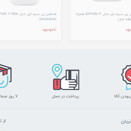
هدفون بی سیم اپل مدل AirPods 3 همراه
هدفون بی‌ سیم اپل مدل 2 New
ظه شارژ
Generation
ود
ناموجود
ودن کالا
پرداخت در محل
۷ روز ضمانت بازگشت
یان
از 