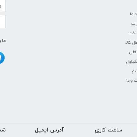
ه ما
ات
اخت
ما ر
ل کالا
غلی
داول
یم
ت وجه
ساعت کاری
آدرس ایمیل
شم