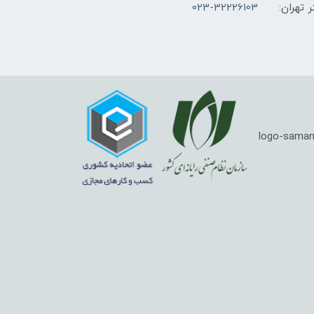
 تهران:
023-32226103