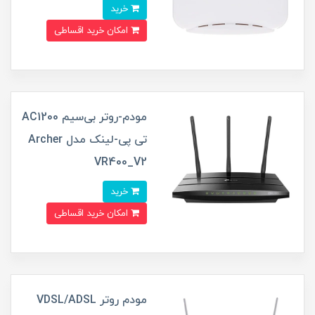
خرید
امکان خرید اقساطی
مودم-روتر بی‌سیم AC1200
تی پی-لینک مدل Archer
VR400_V2
خرید
امکان خرید اقساطی
مودم روتر VDSL/ADSL