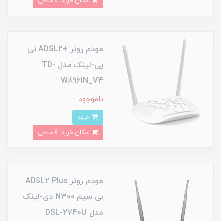
امکان خرید اقساطی
مودم روتر +ADSL2 تی
پی-لینک مدل TD-
W8961N_V4
ناموجود
خرید
امکان خرید اقساطی
مودم روتر ADSL2 Plus
بی‌ سیم N300 دی-لینک
مدل DSL-2740U