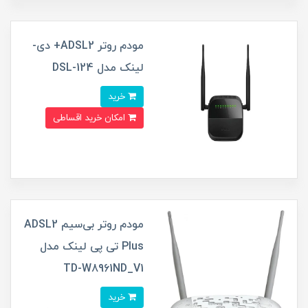
مودم روتر ADSL2+ دی-
لینک مدل DSL-124
خرید
امکان خرید اقساطی
مودم روتر بی‌سیم ADSL2
Plus تی پی لینک مدل
TD-W8961ND_V1
خرید