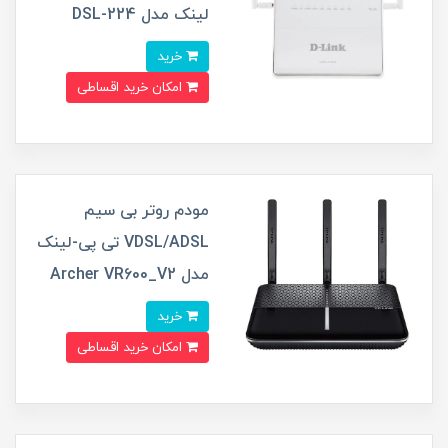
لینک مدل DSL-224
خرید
امکان خرید اقساطی
مودم روتر بی سیم
VDSL/ADSL تی پی-لینک
مدل Archer VR600_V2
خرید
امکان خرید اقساطی