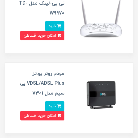
تی پی-لینک مدل TD-
W9970
خرید
امکان خرید اقساطی
مودم روتر یو.تل
VDSL/ADSL Plus بی
سیم مدل V301
خرید
امکان خرید اقساطی