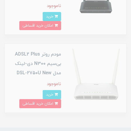
ناموجود
خرید
امکان خرید اقساطی
مودم روتر ADSL2 Plus
بی‌سیم N300 دی-لینک
مدل DSL-2750U New
ناموجود
خرید
امکان خرید اقساطی