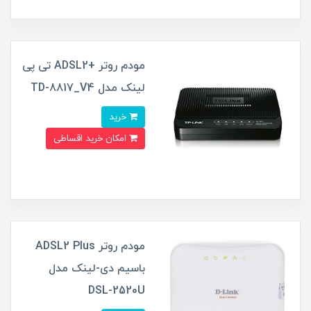
مودم روتر +ADSL2 تی پی
لینک مدل TD-8817_V4
خرید
امکان خرید اقساطی
مودم روتر ADSL2 Plus
باسیم دی-لینک مدل
DSL-2520U