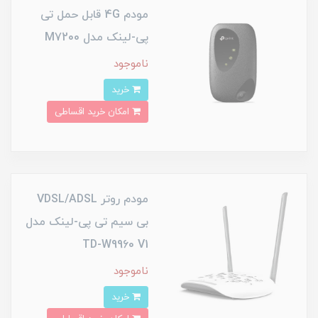
مودم 4G قابل حمل تی
پی-لینک مدل M7200
ناموجود
خرید
امکان خرید اقساطی
مودم روتر VDSL/ADSL
بی سیم تی پی-لینک مدل
TD-W9960 V1
ناموجود
خرید