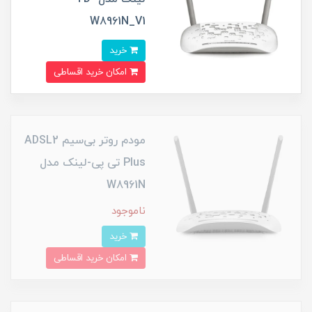
W8961N_V1
خرید
امکان خرید اقساطی
مودم روتر بی‌سیم ADSL2
Plus تی پی-لینک مدل
W8961N
ناموجود
خرید
امکان خرید اقساطی