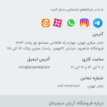
ما را در شبکه‌های اجتماعی دنبال کنید:
آدرس
دفتر مرکزی تهران: چهاره راه طالقانی مجتمع نور واحد 10103
فروشگاه شاهرود: خیابان 22بهمن پاساژ صفری پلاک 76 الی 78
ساعت کاری
آدرس ایمیل
از 9 الی 14 و 17 الی 21
info@ariyandigital.ir
شماره تماس
دفتر تهران:
023-32226103
درباره فروشگاه آریان دیجیتال