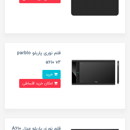
قلم نوری پاربلو parblo
a610 v2
خرید
امکان خرید اقساطی
قلم نوری پاربلو مدل A610