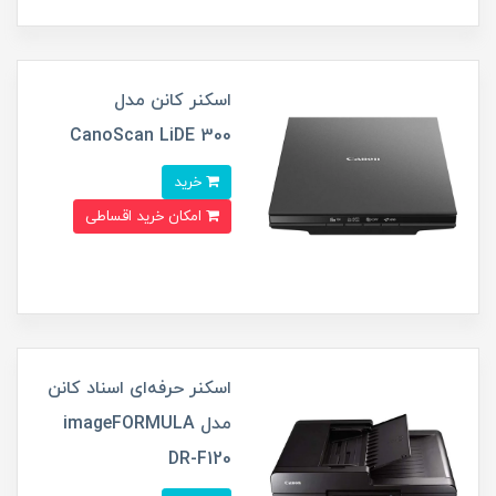
اسکنر کانن مدل
CanoScan LiDE 300
خرید
امکان خرید اقساطی
اسکنر حرفه‌‌ای اسناد کانن
مدل imageFORMULA
DR-F120