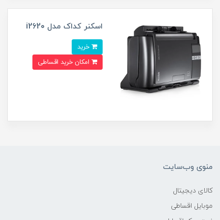
اسکنر کداک مدل i2620
خرید
امکان خرید اقساطی
منوی وب‌سایت
کالای دیجیتال
موبایل اقساطی