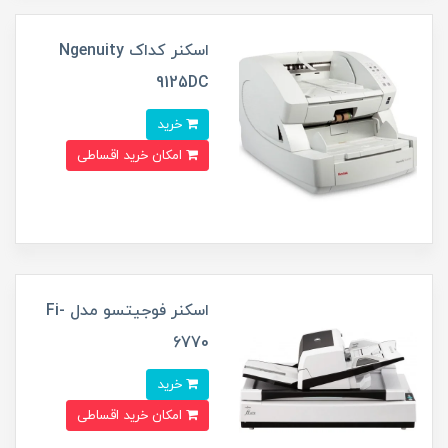
اسکنر کداک Ngenuity
9125DC
خرید
امکان خرید اقساطی
اسکنر فوجیتسو مدل Fi-
6770
خرید
امکان خرید اقساطی