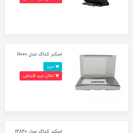
اسکنر کداک مدل i1000
خرید
امکان خرید اقساطی
اسکنر کداک مدل i2820