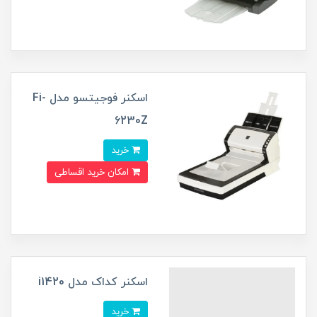
اسکنر فوجیتسو مدل Fi-
6230Z
خرید
امکان خرید اقساطی
اسکنر کداک مدل i1420
خرید