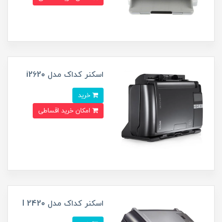
اسکنر کداک مدل i2620
خرید
امکان خرید اقساطی
اسکنر کداک مدل I 2420