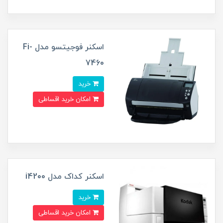
اسکنر فوجیتسو مدل Fi-
7460
خرید
امکان خرید اقساطی
اسکنر کداک مدل i4200
خرید
امکان خرید اقساطی