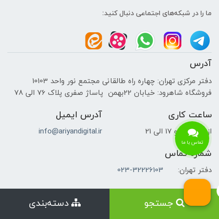
ما را در شبکه‌های اجتماعی دنبال کنید:
آدرس
دفتر مرکزی تهران: چهاره راه طالقانی مجتمع نور واحد 10103
فروشگاه شاهرود: خیابان 22بهمن پاساژ صفری پلاک 76 الی 78
ساعت کاری
آدرس ایمیل
از 9 الی 14 و 17 الی 21
info@ariyandigital.ir
تماس با ما
شماره تماس
دفتر تهران:
023-32226103
جستجو
دسته‌بندی
درباره فروشگاه آریان دیجیتال