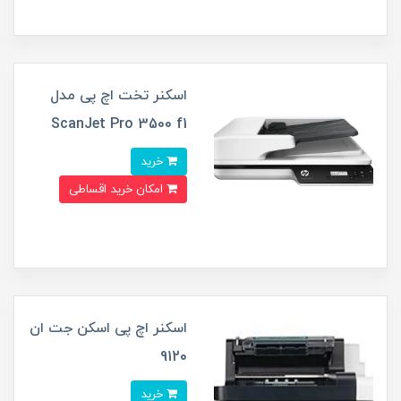
اسکنر تخت اچ پی مدل
ScanJet Pro 3500 f1
خرید
امکان خرید اقساطی
اسکنر اچ پی اسکن جت ان
9120
خرید