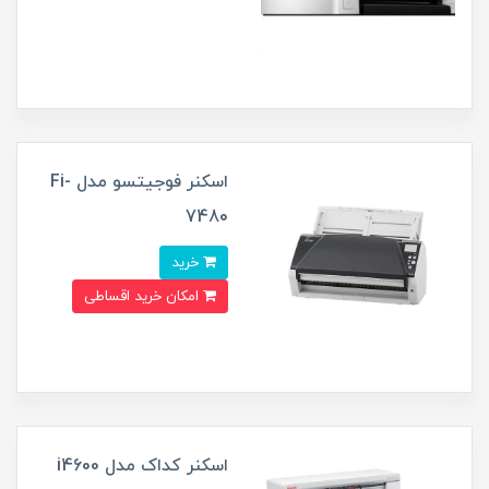
اسکنر فوجیتسو مدل Fi-
7480
خرید
امکان خرید اقساطی
اسکنر کداک مدل i4600