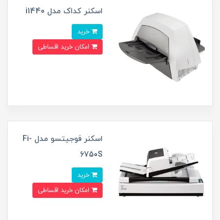
اسکنر کداک مدل i1440
خرید
امکان خرید اقساطی
اسکنر فوجیتسو مدل Fi-
6750S
خرید
امکان خرید اقساطی