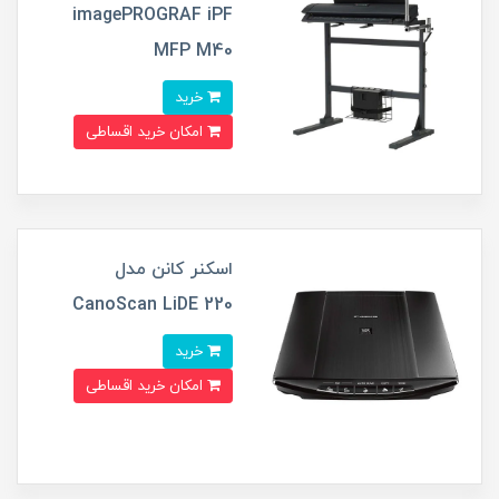
imagePROGRAF iPF
MFP M40
خرید
امکان خرید اقساطی
اسکنر کانن مدل
CanoScan LiDE 220
خرید
امکان خرید اقساطی