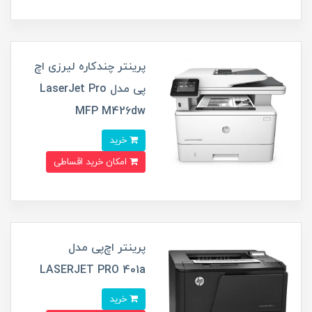
پرینتر چندکاره لیرزی اچ
پی مدل LaserJet Pro
MFP M426dw
خرید
امکان خرید اقساطی
پرینتر اچ‌پی مدل
LASERJET PRO 401a
خرید