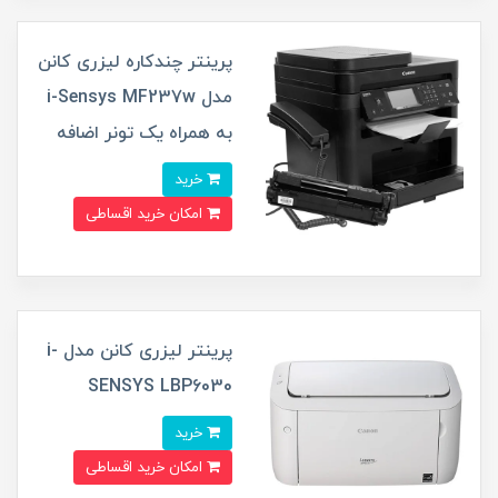
پرینتر چندکاره لیزری کانن
مدل i-Sensys MF237w
به همراه یک تونر اضافه
خرید
امکان خرید اقساطی
پرینتر لیزری کانن مدل i-
SENSYS LBP6030
خرید
امکان خرید اقساطی