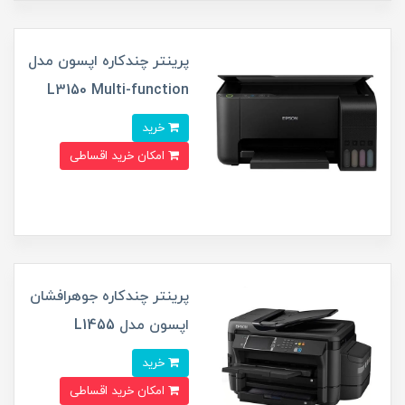
پرینتر چندکاره اپسون مدل
L3150 Multi-function
خرید
امکان خرید اقساطی
پرینتر چندکاره جوهرافشان
اپسون مدل L1455
خرید
امکان خرید اقساطی