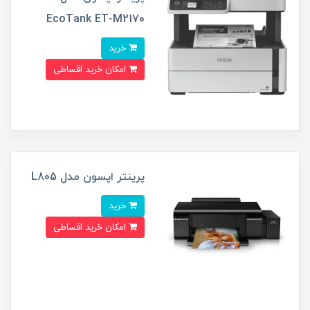
EcoTank ET-M2170
خرید
امکان خرید اقساطی
پرینتر اپسون مدل L805
خرید
امکان خرید اقساطی