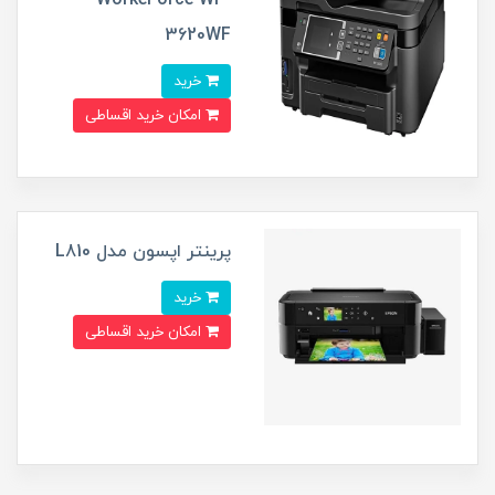
3620WF
خرید
امکان خرید اقساطی
پرینتر اپسون مدل L810
خرید
امکان خرید اقساطی