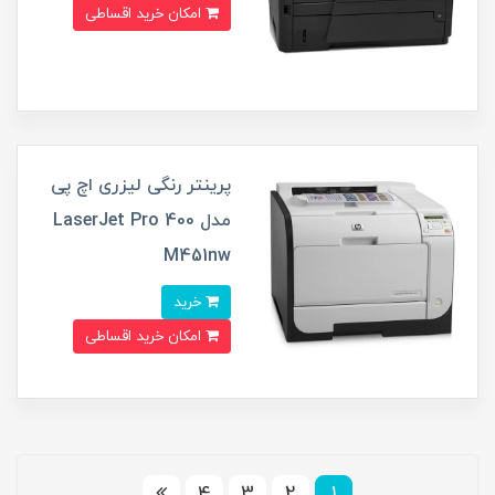
امکان خرید اقساطی
پرینتر رنگی لیزری اچ پی
مدل LaserJet Pro 400
M451nw
خرید
امکان خرید اقساطی
4
3
2
1