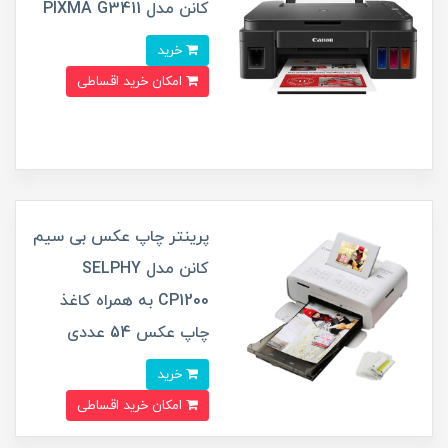
کانن مدل PIXMA G3411
خرید
امکان خرید اقساطی
پرینتر چاپ عکس بی سیم
کانن مدل SELPHY
CP1200 به همراه کاغذ
چاپ عکس 54 عددی
خرید
امکان خرید اقساطی