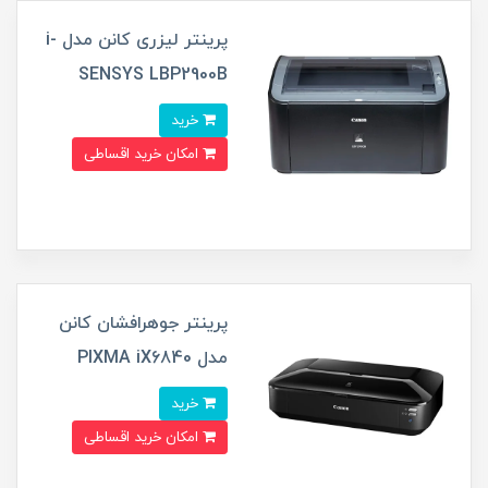
پرینتر لیزری کانن مدل i-
SENSYS LBP2900B
خرید
امکان خرید اقساطی
پرینتر جوهرافشان کانن
مدل PIXMA iX6840
خرید
امکان خرید اقساطی