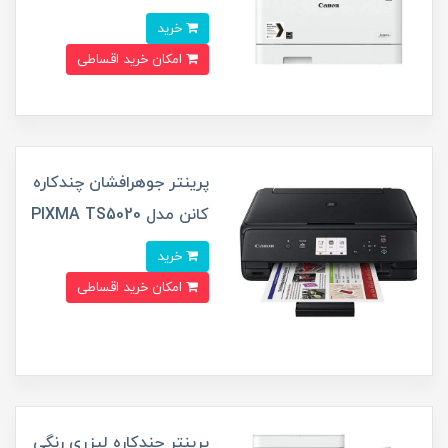
خرید
امکان خرید اقساطی
پرینتر جوهرافشان چندکاره
کانن مدل PIXMA TS5020
خرید
امکان خرید اقساطی
پرینتر چندکاره لیزری رنگی