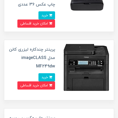
چاپ عکس 36 عددی
خرید
امکان خرید اقساطی
پرینتر چندکاره لیزری کانن
مدل imageCLASS
MF249dw
خرید
امکان خرید اقساطی
پرینتر چاپ عکس بی سیم