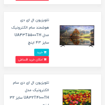
تلویزیون ال ای دی
هوشمند سام الکترونیک
مدل UA43T5500TH
سایز ۴۳ اینچ
خرید
امکان خرید اقساطی
تلویزیون ال ای دی سام
الکترونیک مدل
UA32T4100TH سایز 32