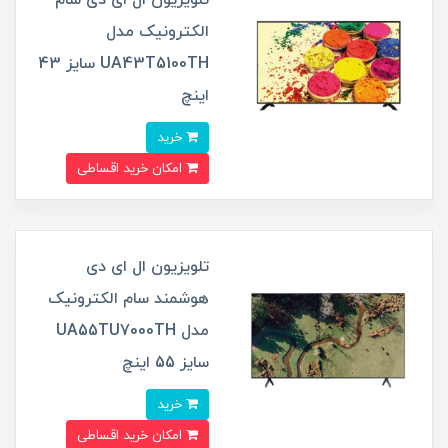
الکترونیک مدل
UA43T5100TH سایز 43
اینچ
خرید
امکان خرید اقساطی
تلویزیون ال ای دی
هوشمند سام الکترونیک
مدل UA55TU7000TH
سایز 55 اینچ
خرید
امکان خرید اقساطی