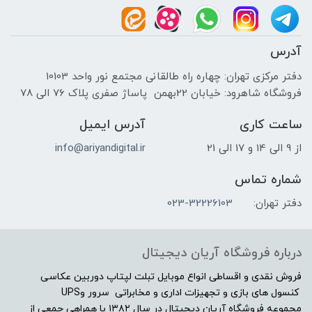
آدرس
دفتر مرکزی تهران: چهاره راه طالقانی مجتمع نور واحد 10103
فروشگاه شاهرود: خیابان 22بهمن پاساژ صفری پلاک 76 الی 78
ساعت کاری
آدرس ایمیل
از 9 الی 14 و 17 الی 21
info@ariyandigital.ir
شماره تماس
دفتر تهران:
023-32226103
درباره فروشگاه آریان دیجیتال
فروش نقدی و اقساطی انواع موبایل تبلت لپتاپ دوربین عکاسی
کنسول های بازی و تجهیزات اداری و مخابراتی سرور وUPS
مجموعه فروشگاه آریان دیجیتال در سال ۱۳۸۲ با همراهی جمعی از