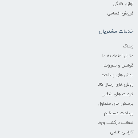
لوازم خانگی
تبلت­های کتاب­خوان: اگر به طبیعت اهمیت
فروش اقساطی
می­دهید و مخالف قطع شدن درختان هستید
خدمات مشتریان
و در عین حال کتاب خواندن را دوست دارید
این نوع تبلت را به شما پیشنهاد می­کنیم،
وبلاگ
شما می­توانید با این نوع تبلت یک کتاب­خانه
دلایل اعتماد به ما
قوانین و مقررات
قابل حمل داشته باشید و هر زمان به که
روش های پرداخت
دوست داشتید به خواندن بپردازید.
روش های ارسال کالا
فرصت های شغلی
تبلت­های ویندوزی: این نوع تبلت­ بیشتر شبیه
پرسش های متداول
لپ تاپ هستند اما اندازه صفحه نمایش آن­ها
پرداخت مستقیم
از لپ تاپ­ها کوچکتر است، همچنین این تبلت­
ضمانت بازگشت وجه
ها قابلیت متصل شدن به ماوس و کیبورد را
گارانتی طلایی