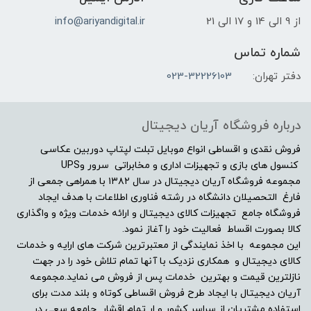
طراحان از آن استفاده می­کنند. این تبلت­ها
از 9 الی 14 و 17 الی 21
info@ariyandigital.ir
دارای حساسیت بیشتری به فشار و لمس
شماره تماس
هستند و غالبا با قلم یا ماوس عرضه می­
دفتر تهران:
023-32226103
شوند.
درباره فروشگاه آریان دیجیتال
تبلت­­­های دانش آموزی: اگر به دنبال هوشمند
فروش نقدی و اقساطی انواع موبایل تبلت لپتاپ دوربین عکاسی
کردن مدرسه­تان هستید این نوع تبلت را به
کنسول های بازی و تجهیزات اداری و مخابراتی سرور وUPS
مجموعه فروشگاه آریان دیجیتال در سال ۱۳۸۲ با همراهی جمعی از
شما پیشنهاد می­دهیم.تبلت­های دانش آموزی
فارغ التحصیلان دانشگاه در رشته فناوری اطلاعات با هدف ایجاد
با قیمت به صرفه و اقتصادی می­توانند در
فروشگاه جامع تجهیزات کالای دیجیتال و ارائه خدمات ویژه و واگذاری
کالا بصورت اقساط فعالیت خود را آغاز نمود.
آموزش سهم بسزایی را ایفا کنند و آموزش را
این مجموعه با اخذ نمایندگی از معتبرترین شرکت های ارایه و خدمات
تسهیل کنند و با توجه به پیشرفت تکنولوژی
کالای دیجیتال و همکاری نزدیک با آنها تمام تلاش خود را در جهت
نازلترین قیمت و بهترین خدمات پس از فروش می نماید.مجموعه
آموزش­ها به سمت مجازی شدن پیش می­روند.
آریان دیجیتال با ایجاد طرح فروش اقساطی کوتاه و بلند مدت برای
استفاده مشتریان از سراسر کشور و ار تمام اقشار جامعه سعی در