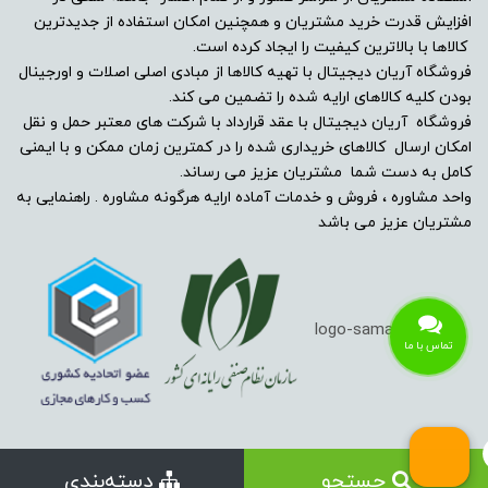
افزایش قدرت خرید مشتریان و همچنین امکان استفاده از جدیدترین
شرکت­های مختلفی تبلت تولید می­کنند اگر به
کالاها با بالاترین کیفیت را ایجاد کرده است.
دنبال یک تبلت با کارایی­های بالا هستید می­
فروشگاه آریان دیجیتال با تهیه کالاها از مبادی اصلی اصلات و اورجینال
بودن کلیه کالاهای ارایه شده را تضمین می کند.
توانید از تبلت­های
سامسونگ (SAMSUNG)
،
فروشگاه آریان دیجیتال با عقد قرارداد با شرکت های معتبر حمل و نقل
امکان ارسال کالاهای خریداری شده را در کمترین زمان ممکن و با ایمنی
اپل (APPLE) و
ماکروسافت
کامل به دست شما مشتریان عزیز می رساند.
(MICROSOFT)
استفاده کنید، ولی اگر به
واحد مشاوره ، فروش و خدمات آماده ارایه هرگونه مشاوره . راهنمایی به
مشتریان عزیز می باشد
دنبال یک خرید اقتصادی هستید می­توانید از
برند­های
لنوو (LENOVO)
و
هوآوی (HUAWEI)
و
شیائومی
استفاده کنید. و شما میتونید با
خرید اقساطی
و با کمترین سود و
بدون چک
تماس با ما
و ضامن
صاحب محصول دلخواه خود شوید.
جستجو
دسته‌بندی
تمامی حقوق مادی و معنوی این سایت متعلق به آریان دیجیتال میباشد