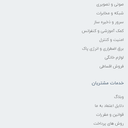
دومی رنگی و این را باتوجه به نوع چاپی که استفاده می­کنید
صوتی و تصویری
باید مشخص کنید.
شبکه و مخابرات
سرور و ذخیره ساز
مدل: پرینترها در مدل­های جوهر­افشان، لیزری، لیزری رنگی، چاپ
کمک آموزشی و کنفرانس
عکس و چند کاره به بازار عرضه می­شوند.
امنیت و کنترل
آریان دیجیتال این امکان خرید را فراهم کرده است که تمامی
برق اضطراری و انرژی پاک
اقساطی از 6 تا 36ماه
پرینتر ها در هر برنده رو به صورت
لوازم خانگی
بدون چک وضامن در اختیار مشتریان خود قرار بده.
فروش اقساطی
خدمات مشتریان
وبلاگ
دلایل اعتماد به ما
قوانین و مقررات
روش های پرداخت