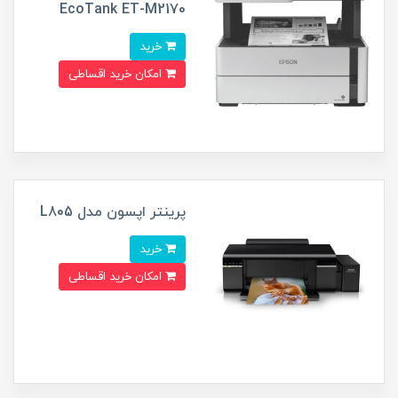
EcoTank ET-M2170
خرید
امکان خرید اقساطی
پرینتر اپسون مدل L805
خرید
امکان خرید اقساطی