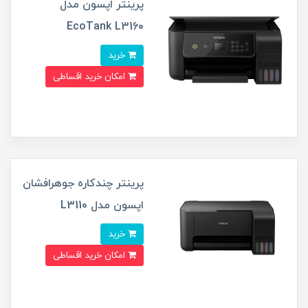
پرینتر اپسون مدل
EcoTank L3160
خرید
امکان خرید اقساطی
پرینتر چندکاره جوهرافشان
اپسون مدل L3110
خرید
امکان خرید اقساطی