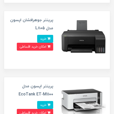
پرینتر جوهرافشان اپسون
مدل L805
خرید
امکان خرید اقساطی
پرینتر اپسون مدل
EcoTank ET-M1100
خرید
امکان خرید اقساطی