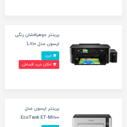
پرینتر جوهرافشان رنگی
اپسون مدل L810
خرید
امکان خرید اقساطی
پرینتر اپسون مدل
EcoTank ET-M1100