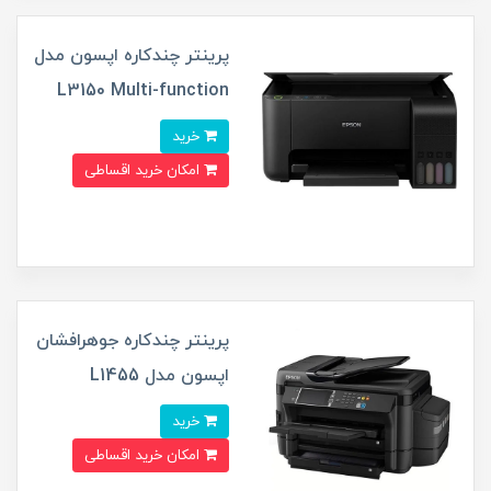
پرینتر چندکاره اپسون مدل
L3150 Multi-function
خرید
امکان خرید اقساطی
پرینتر چندکاره جوهرافشان
اپسون مدل L1455
خرید
امکان خرید اقساطی