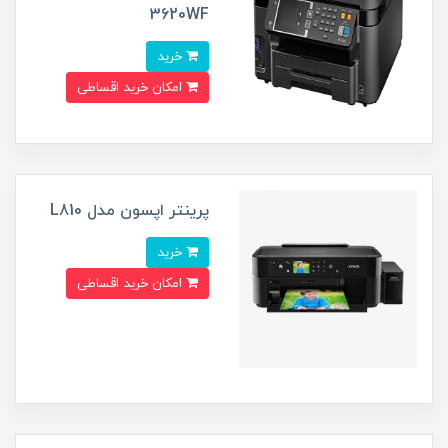
3620WF
خرید
امکان خرید اقساطی
پرینتر اپسون مدل L810
خرید
امکان خرید اقساطی