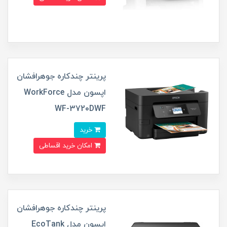
پرینتر چندکاره جوهرافشان
اپسون مدل WorkForce
WF-3720DWF
خرید
امکان خرید اقساطی
پرینتر چندکاره جوهرافشان
اپسون مدل EcoTank