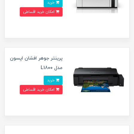
خرید
امکان خرید اقساطی
پرینتر جوهر افشان اپسون
مدل L1800
خرید
امکان خرید اقساطی