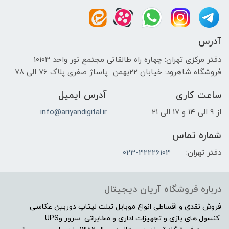
آدرس
دفتر مرکزی تهران: چهاره راه طالقانی مجتمع نور واحد 10103
فروشگاه شاهرود: خیابان 22بهمن پاساژ صفری پلاک 76 الی 78
ساعت کاری
آدرس ایمیل
از 9 الی 14 و 17 الی 21
info@ariyandigital.ir
شماره تماس
دفتر تهران:
023-32226103
درباره فروشگاه آریان دیجیتال
فروش نقدی و اقساطی انواع موبایل تبلت لپتاپ دوربین عکاسی
کنسول های بازی و تجهیزات اداری و مخابراتی سرور وUPS