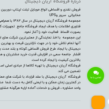
درباره فروشگاه آریان دیجیتال
فروش نقدی و اقساطی انواع موبایل تبلت لپتاپ دوربین 
صفحه نمایش لمسی
مخابراتی سرور وUPS
مجموعه فروشگاه آ
امکانات و سنسورها
فناوری اطلاعات با هدف ایجاد فروشگاه جامع تجهیزات کالا
بصورت اقساط فعالیت خود را آغاز نمود.
درایو نوری
این مجموعه با اخذ نمایندگی از معتبرترین شرکت های ار
آنها تمام تلاش خود را در جهت نازلترین قیمت و بهتر
دیجیتال با ایجاد طرح فروش اقساطی کوتاه و بلند مدت بر
توضیحات درایو نوری
اقشار جامعه سعی در افزایش قدرت خرید مشتریان و همچن
بالاترین کیفیت را ایجاد کرده است.
وبکم
فروشگاه آریان دیجیتال با تهیه کالاها از مبادی اصلی اصلا
تضمین می کند.
مشخصات اسپیکر
فروشگاه آریان دیجیتال با عقد قرارداد با شرکت های معت
تماس با ما
در کمترین زمان ممکن و با ایمنی کامل به دست شما مشت
بلوتوث
واحد مشاوره ، فروش و خدمات آماده ارایه هرگونه مشاوره
پورت ها و درگاه ارتباطی