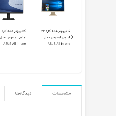
کامپیوتر همه کاره ۲2
کام
‹
اینچی ایسوس مدل
اینچی ایسوس مدل
ASUS All in one
ASUS All in one
5202whak-BA03M
V222FAK-BA175W
(Height Adjustble)
مشخصات
دیدگاه‌ها