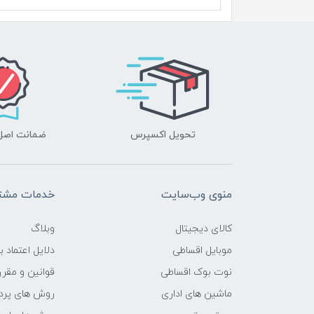
محدوده سرعت پردازنده
فرکانس پردازنده
حافظه Cache
تحویل اکسپرس
ضمانت اصل‌ب
حافظه ی رم
نوع حافظه RAM
منوی وب‌سایت
خدمات مشتر
نوع و باس رم
کالای دیجیتال
وبلاگ
حافظه دستگاه
موبایل اقساطی
دلایل اعتماد ب
نوت بوک اقساطی
قوانین و مقرر
نوع حافظه داخلی
ماشین های اداری
روش های پرد