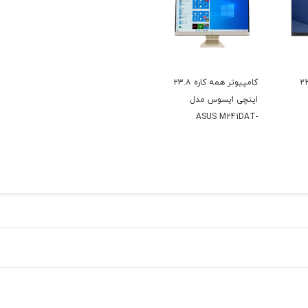
پیوتر همه کاره ۲2
کامپیوتر همه کاره ۲۳.۸
اینچی ایسوس مدل
ASUS M241DAT-
BAO24M
A