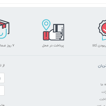
-
2.4 گیگاهرتز تا 4.2 گیگاهرتز
6 مگابایت
ودن کالا
پرداخت در محل
۷ روز ضمانت بازگشت
8GB
یان
از 
DDR4 3200MHz
---
ه ما
ات
SSD
اخت
ما ر