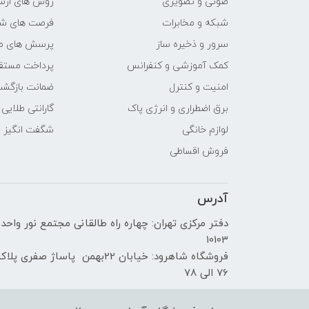
صوتی و تصویری
روش های ارسا
پردازنده ی گرافیکی
شبکه و مخابرات
فرصت های ش
سازنده پردازنده گرافیکی
سرور و ذخیره ساز
پرسش های مت
کمک آموزشی و کنفرانس
پرداخت مستق
حافظه اختصاصی پردازنده
امنیت و کنترل
ضمانت بازگش
گرافیکی
برق اضطراری و انرژی پاک
گارانتی طلایی
مشخصات صفحه نمایش
لوازم خانگی
شگفت انگیز
فروش اقساطی
اندازه صفحه نمایش
آدرس
نوع صفحه نمایش
دفتر مرکزی تهران: چهاره راه طالقانی مجتمع نور واحد
10103
فروشگاه شاهرود: خیابان 22بهمن پاساژ صفری پلا
دقت صفحه نمایش
76 الی 78
صفحه نمایش مات