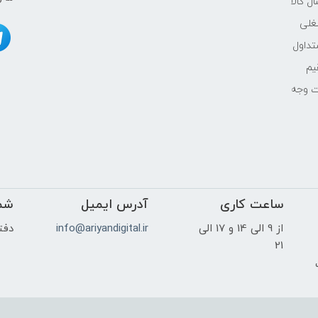
ل کالا
غلی
NVIDIA
داول
یم
2GB
ت وجه
23.8
ساعت کاری
آدرس ایمیل
FHD IPS (1920×1080)
شم
از 9 الی 14 و 17 الی
info@ariyandigital.ir
دفتر
sRGB: 100%
21
ک
-
بله