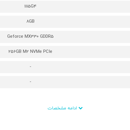
1115G4
8GB
Geforce MX330 GDDR5
256GB M2 NVMe PCIe
-
-
ادامه مشخصات
Core i3
Intel