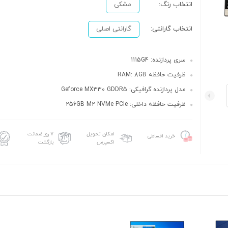
انتخاب رنگ:
مشکی
انتخاب گارانتی:
گارانتی اصلی
سری پردازنده: 1115G4
ظرفیت حافظه RAM: 8GB
مدل پردازنده گرافیکی: Geforce MX330 GDDR5
ظرفیت حافظه داخلی: 256GB M2 NVMe PCIe
امکان تحویل
۷ روز ضمانت
خرید اقساطی
اکسپرس
بازگشت