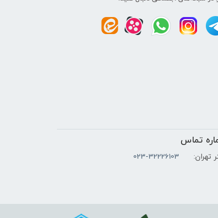
اره تماس
 تهران:
023-32226103