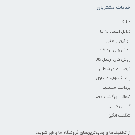
-
خدمات مشتریان
فرکانس پردازنده
وبلاگ
دلایل اعتماد به ما
2.6 گیگاهرتز تا 4.4 گیگاهرتز
قوانین و مقررات
حافظه Cache
روش های پرداخت
روش های ارسال کالا
12 مگابایت
فرصت های شغلی
پرسش های متداول
حافظه ی رم
پرداخت مستقیم
16 گیگابایت
ضمانت بازگشت وجه
گارانتی طلایی
نوع حافظه RAM
شگفت انگیز
نوع و باس رم
از تخفیف‌ها و جدیدترین‌های فروشگاه ما باخبر شوید: