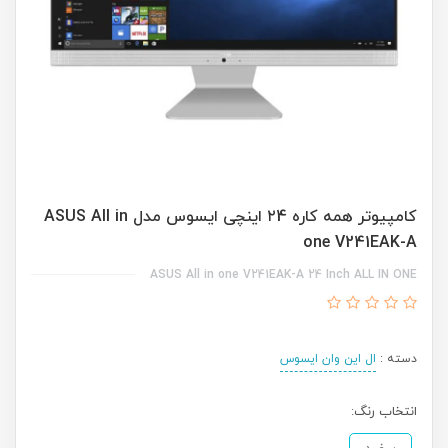
کامپیوتر همه کاره ۲4 اینچی ایسوس مدل ASUS All in
one V241EAK-A
ASUS All in one V241EAK-A 24 Inch ALL IN ONE
دسته :
ال این وان ایسوس
انتخاب رنگ: