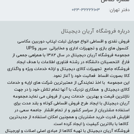
بدون حافظه‌ی گرافیکی مجزا
دفتر تهران:
023-32226103
مشخصات صفحه نمایش
درباره فروشگاه آریان دیجیتال
اندازه صفحه نمایش
فروش نقدی و اقساطی انواع موبایل تبلت لپتاپ دوربین عکاسی
کنسول های بازی و تجهیزات اداری و مخابراتی سرور وUPS
مجموعه فروشگاه آریان دیجیتال در سال ۱۳۸۲ با همراهی جمعی از
24
فارغ التحصیلان دانشگاه در رشته فناوری اطلاعات با هدف ایجاد
فروشگاه جامع تجهیزات کالای دیجیتال و ارائه خدمات ویژه و واگذاری
نوع صفحه نمایش
کالا بصورت اقساط فعالیت خود را آغاز نمود.
این مجموعه با اخذ نمایندگی از معتبرترین شرکت های ارایه و خدمات
FHD 1920 1080 / IPS
کالای دیجیتال و همکاری نزدیک با آنها تمام تلاش خود را در جهت
نازلترین قیمت و بهترین خدمات پس از فروش می نماید.مجموعه
نرخ تصویر
آریان دیجیتال با ایجاد طرح فروش اقساطی کوتاه و بلند مدت برای
استفاده مشتریان از سراسر کشور و ار تمام اقشار جامعه سعی در
افزایش قدرت خرید مشتریان و همچنین امکان استفاده از جدیدترین
60 هرتز
کالاها با بالاترین کیفیت را ایجاد کرده است.
فروشگاه آریان دیجیتال با تهیه کالاها از مبادی اصلی اصلات و اورجینال
صفحه نمایش مات