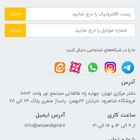
DDR4 3200MHz
ارسال
حافظه دستگاه
ارسال
---
ما را در شبکه‌های اجتماعی دنبال کنید:
نوع حافظه داخلی
SSD
آدرس
پردازنده ی گرافیکی
دفتر مرکزی تهران: چهاره راه طالقانی مجتمع نور واحد 10103
فروشگاه شاهرود: خیابان 22بهمن پاساژ صفری پلاک 76 الی 78
سازنده پردازنده گرافیکی
ساعت کاری
آدرس ایمیل
INTEL
از 9 الی 14 و 17 الی 21
info@ariyandigital.ir
حافظه اختصاصی پردازنده گرافیکی
شماره تماس