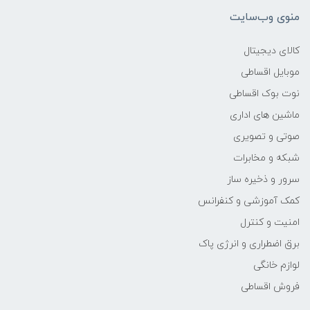
منوی وب‌سایت
وزن
کالای دیجیتال
5.4kg
موبایل اقساطی
نوت بوک اقساطی
پردازنده اصلی
ماشین های اداری
مدل پردازنده
صوتی و تصویری
شبکه و مخابرات
Core i7
سرور و ذخیره ساز
کمک آموزشی و کنفرانس
سازنده پردازنده
امنیت و کنترل
Intel
برق اضطراری و انرژی پاک
لوازم خانگی
محدوده سرعت پردازنده
فروش اقساطی