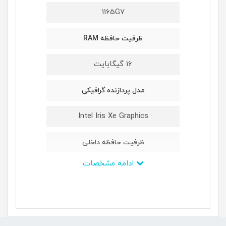
1165G7
ظرفیت حافظه RAM
16 گیگابایت
مدل پردازنده گرافیکی
Intel Iris Xe Graphics
ظرفیت حافظه داخلی
ادامه مشخصات
512GB M2 NVMe PCIe
ابعاد
540*409*47 میلیمتر