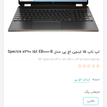
لپ تاپ 15 اینچی اچ پی مدل Spectre x360 15t EB000-B
HP Spectre x360 15t EB000-B-15 inch Laptop
دسته :
لپتاپ اچ پی
انتخاب رنگ:
طلایی