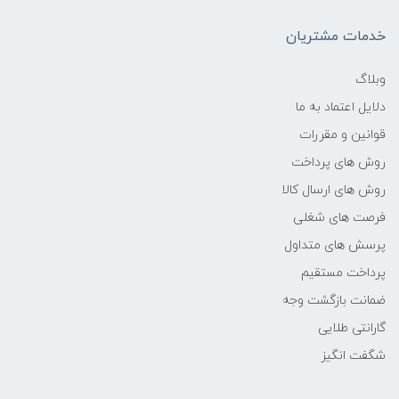
خدمات مشتریان
فرکانس پردازنده
وبلاگ
2.6 تا 5.0 GHz
دلایل اعتماد به ما
حافظه Cache
قوانین و مقررات
روش های پرداخت
12 مگابایت
روش های ارسال کالا
فرصت های شغلی
نوع حافظه RAM
پرسش های متداول
DDR4
پرداخت مستقیم
ضمانت بازگشت وجه
نوع حافظه داخلی
گارانتی طلایی
شگفت انگیز
SSD