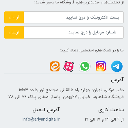
سازنده پردازنده گرافیکی
از تخفیف‌ها و جدیدترین‌های فروشگاه ما باخبر شوید:
NVIDIA
ارسال
حافظه اختصاصی پردازنده گرافیکی
ارسال
4GB
ما را در شبکه‌های اجتماعی دنبال کنید:
اندازه صفحه نمایش
15.6 اینچ
آدرس
دفتر مرکزی تهران: چهاره راه طالقانی مجتمع نور واحد 10103
نوع صفحه نمایش
فروشگاه شاهرود: خیابان 22بهمن پاساژ صفری پلاک 76 الی 78
WLED Backlit
ساعت کاری
آدرس ایمیل
از 9 الی 14 و 17 الی 21
info@ariyandigital.ir
دقت صفحه نمایش