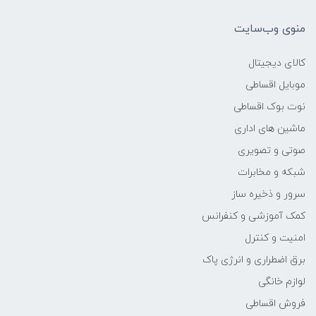
359x229x20 میلی‌متر
منوی وب‌سایت
وزن
کالای دیجیتال
موبایل اقساطی
1.95 کیلوگرم
نوت بوک اقساطی
مدل پردازنده
ماشین های اداری
صوتی و تصویری
10750H
شبکه و مخابرات
سرور و ذخیره ساز
سازنده پردازنده
کمک آموزشی و کنفرانس
Intel
امنیت و کنترل
برق اضطراری و انرژی پاک
محدوده سرعت پردازنده
لوازم خانگی
فروش اقساطی
2.5 تا 2.8 گیگاهرتز