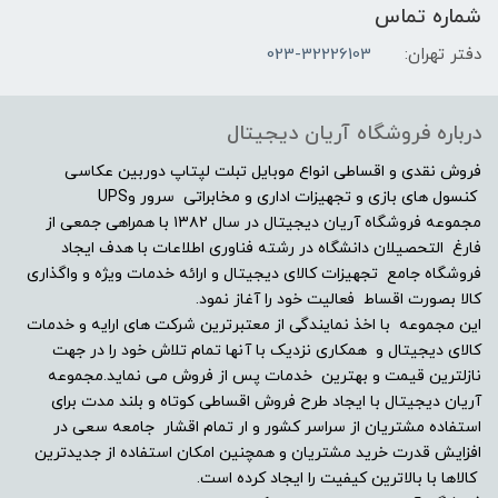
شماره تماس
UHD|3840x2160
دفتر تهران:
023-32226103
صفحه نمایش مات
درباره فروشگاه آریان دیجیتال
بله
فروش نقدی و اقساطی انواع موبایل تبلت لپتاپ دوربین عکاسی
صفحه نمایش لمسی
کنسول های بازی و تجهیزات اداری و مخابراتی سرور وUPS
مجموعه فروشگاه آریان دیجیتال در سال ۱۳۸۲ با همراهی جمعی از
فارغ التحصیلان دانشگاه در رشته فناوری اطلاعات با هدف ایجاد
خیر
فروشگاه جامع تجهیزات کالای دیجیتال و ارائه خدمات ویژه و واگذاری
کالا بصورت اقساط فعالیت خود را آغاز نمود.
درایو نوری
این مجموعه با اخذ نمایندگی از معتبرترین شرکت های ارایه و خدمات
کالای دیجیتال و همکاری نزدیک با آنها تمام تلاش خود را در جهت
بدون درایو نوری
نازلترین قیمت و بهترین خدمات پس از فروش می نماید.مجموعه
آریان دیجیتال با ایجاد طرح فروش اقساطی کوتاه و بلند مدت برای
توضیحات درایو نوری
استفاده مشتریان از سراسر کشور و ار تمام اقشار جامعه سعی در
افزایش قدرت خرید مشتریان و همچنین امکان استفاده از جدیدترین
کالاها با بالاترین کیفیت را ایجاد کرده است.
-