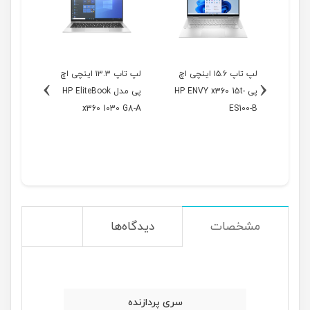
اینچی اچ
لپ تاپ ۱۵.۶ اینچی اچ
لپ تاپ ۱۳.۳ اینچی اچ
›
‹
HP E-
پی HP ENVY x360 15t-
پی مدل HP EliteBook
0 G8-B
x360 1030 G8-A
ES100-B
مشخصات
دیدگاه‌ها
سری پردازنده