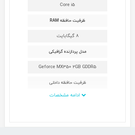
Core i5
ظرفیت حافظه RAM
8 گیگابایت
مدل پردازنده گرافیکی
Geforce MX350 2GB GDDR5
ظرفیت حافظه داخلی
ادامه مشخصات
512GB
ابعاد
358x242x19 میلی‌متر