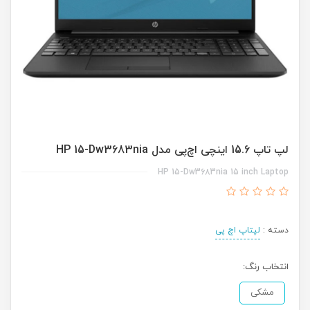
لپ تاپ 15.6 اینچی اچ‌پی مدل HP 15-Dw3683nia
HP 15-Dw3683nia 15 inch Laptop
دسته :
لپتاپ اچ پی
انتخاب رنگ:
مشکی