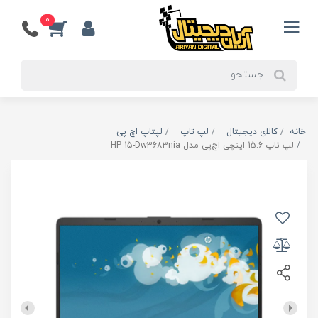
0
خانه
کالای دیجیتال
لپ تاپ
لپتاپ اچ پی
لپ تاپ 15.6 اینچی اچ‌پی مدل HP 15-Dw3683nia