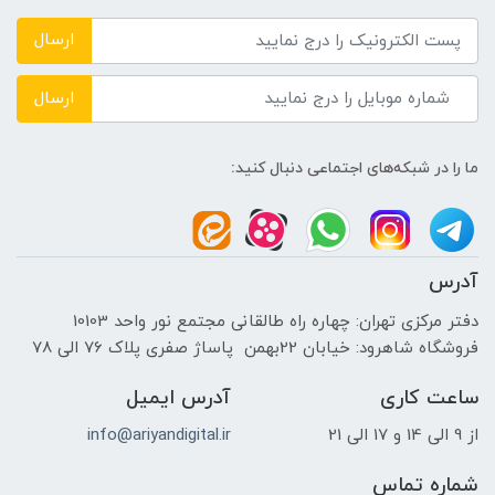
NVIDIA
ارسال
حافظه اختصاصی پردازنده گرافیکی
ارسال
2GB
ما را در شبکه‌های اجتماعی دنبال کنید:
اندازه صفحه نمایش
15.6 اینچ
آدرس
نوع صفحه نمایش
دفتر مرکزی تهران: چهاره راه طالقانی مجتمع نور واحد 10103
فروشگاه شاهرود: خیابان 22بهمن پاساژ صفری پلاک 76 الی 78
(HD (1366×768
ساعت کاری
آدرس ایمیل
دقت صفحه نمایش
از 9 الی 14 و 17 الی 21
info@ariyandigital.ir
-
شماره تماس