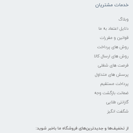
خدمات مشتریان
2.4 گیگاهرتز تا 4.2 گیگاهرتز
وبلاگ
دلایل اعتماد به ما
حافظه Cache
قوانین و مقررات
8 مگابایت
روش های پرداخت
روش های ارسال کالا
نوع حافظه RAM
فرصت های شغلی
پرسش های متداول
DDR4
پرداخت مستقیم
نوع حافظه داخلی
ضمانت بازگشت وجه
گارانتی طلایی
-
شگفت انگیز
سازنده پردازنده گرافیکی
از تخفیف‌ها و جدیدترین‌های فروشگاه ما باخبر شوید: