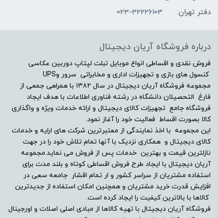
دفتر تهران:
023-32226103
صفحه نمایش مات
بله
درباره فروشگاه آریان دیجیتال
صفحه نمایش لمسی
فروش نقدی و اقساطی انواع موبایل تبلت لپتاپ دوربین عکاسی
کنسول های بازی و تجهیزات اداری و مخابراتی سرور وUPS
مجموعه فروشگاه آریان دیجیتال در سال ۱۳۸۲ با همراهی جمعی از
خیر
فارغ التحصیلان دانشگاه در رشته فناوری اطلاعات با هدف ایجاد
فروشگاه جامع تجهیزات کالای دیجیتال و ارائه خدمات ویژه و واگذاری
درایو نوری
کالا بصورت اقساط فعالیت خود را آغاز نمود.
این مجموعه با اخذ نمایندگی از معتبرترین شرکت های ارایه و خدمات
بدون درایو نوری
کالای دیجیتال و همکاری نزدیک با آنها تمام تلاش خود را در جهت
نازلترین قیمت و بهترین خدمات پس از فروش می نماید.مجموعه
توضیحات درایو نوری
آریان دیجیتال با ایجاد طرح فروش اقساطی کوتاه و بلند مدت برای
استفاده مشتریان از سراسر کشور و ار تمام اقشار جامعه سعی در
افزایش قدرت خرید مشتریان و همچنین امکان استفاده از جدیدترین
-
کالاها با بالاترین کیفیت را ایجاد کرده است.
فروشگاه آریان دیجیتال با تهیه کالاها از مبادی اصلی اصلات و اورجینال
وبکم