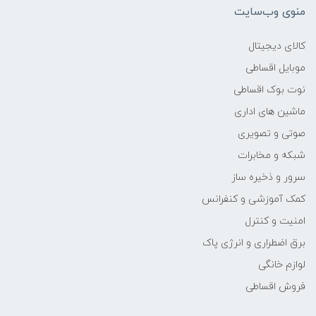
منوی وب‌سایت
وزن
کالای دیجیتال
1.7 کیلوگرم
موبایل اقساطی
نوت بوک اقساطی
سازنده پردازنده
ماشین های اداری
Intel
صوتی و تصویری
شبکه و مخابرات
مدل پردازنده
سرور و ذخیره ساز
کمک آموزشی و کنفرانس
1135G7
امنیت و کنترل
محدوده سرعت پردازنده
برق اضطراری و انرژی پاک
لوازم خانگی
-
فروش اقساطی
فرکانس پردازنده