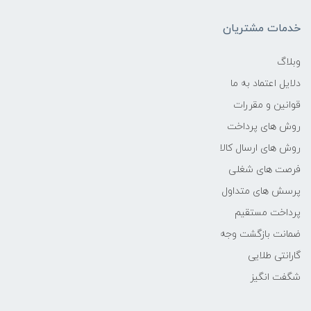
فرکانس پردازنده
خدمات مشتریان
2.3 تا 4.0 GHz
وبلاگ
دلایل اعتماد به ما
حافظه Cache
قوانین و مقررات
4 مگابایت
روش های پرداخت
روش های ارسال کالا
نوع حافظه RAM
فرصت های شغلی
پرسش های متداول
DDR4
پرداخت مستقیم
نوع حافظه داخلی
ضمانت بازگشت وجه
گارانتی طلایی
حافظه‌های هیبریدی
شگفت انگیز
سازنده پردازنده گرافیکی