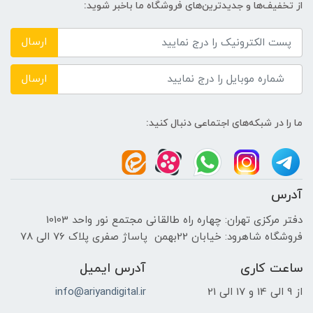
از تخفیف‌ها و جدیدترین‌های فروشگاه ما باخبر شوید:
AMD
ارسال
حافظه اختصاصی پردازنده گرافیکی
ارسال
2GB
ما را در شبکه‌های اجتماعی دنبال کنید:
اندازه صفحه نمایش
15.6 اینچ
آدرس
نوع صفحه نمایش
دفتر مرکزی تهران: چهاره راه طالقانی مجتمع نور واحد 10103
فروشگاه شاهرود: خیابان 22بهمن پاساژ صفری پلاک 76 الی 78
WLED Backlit
ساعت کاری
آدرس ایمیل
دقت صفحه نمایش
از 9 الی 14 و 17 الی 21
info@ariyandigital.ir
Full HD| 1920 x1080