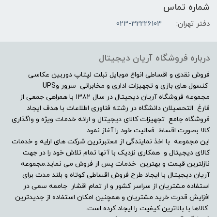
شماره تماس
دفتر تهران:
023-32226103
صفحه نمایش مات
بله
درباره فروشگاه آریان دیجیتال
صفحه نمایش لمسی
فروش نقدی و اقساطی انواع موبایل تبلت لپتاپ دوربین عکاسی
کنسول های بازی و تجهیزات اداری و مخابراتی سرور وUPS
مجموعه فروشگاه آریان دیجیتال در سال ۱۳۸۲ با همراهی جمعی از
خیر
فارغ التحصیلان دانشگاه در رشته فناوری اطلاعات با هدف ایجاد
فروشگاه جامع تجهیزات کالای دیجیتال و ارائه خدمات ویژه و واگذاری
درایو نوری
کالا بصورت اقساط فعالیت خود را آغاز نمود.
این مجموعه با اخذ نمایندگی از معتبرترین شرکت های ارایه و خدمات
DVD-RW
کالای دیجیتال و همکاری نزدیک با آنها تمام تلاش خود را در جهت
نازلترین قیمت و بهترین خدمات پس از فروش می نماید.مجموعه
توضیحات درایو نوری
آریان دیجیتال با ایجاد طرح فروش اقساطی کوتاه و بلند مدت برای
استفاده مشتریان از سراسر کشور و ار تمام اقشار جامعه سعی در
افزایش قدرت خرید مشتریان و همچنین امکان استفاده از جدیدترین
-
کالاها با بالاترین کیفیت را ایجاد کرده است.