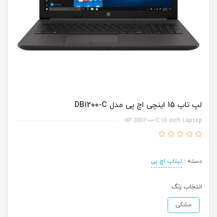
لپ تاپ 15 اینچی اچ پی مدل DB1200-C
HP DB1200-C 15 inch Laptop
دسته :
لپتاپ اچ پی
انتخاب رنگ:
مشکی