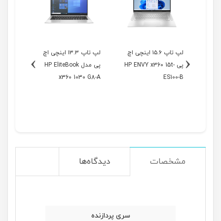
اینچی اچ
لپ تاپ ۱۵.۶ اینچی اچ
لپ تاپ ۱۳.۳ اینچی اچ
›
‹
HP E-
پی HP ENVY x360 15t-
پی مدل HP EliteBook
0 G8-B
x360 1030 G8-A
ES100-B
مشخصات
دیدگاه‌ها
سری پردازنده