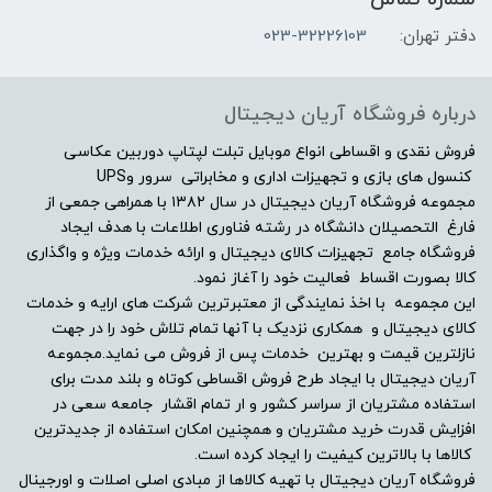
6GB
دفتر تهران:
023-32226103
مشخصات صفحه نمایش
درباره فروشگاه آریان دیجیتال
اندازه صفحه نمایش
فروش نقدی و اقساطی انواع موبایل تبلت لپتاپ دوربین عکاسی
کنسول های بازی و تجهیزات اداری و مخابراتی سرور وUPS
مجموعه فروشگاه آریان دیجیتال در سال ۱۳۸۲ با همراهی جمعی از
"16.0
فارغ التحصیلان دانشگاه در رشته فناوری اطلاعات با هدف ایجاد
فروشگاه جامع تجهیزات کالای دیجیتال و ارائه خدمات ویژه و واگذاری
نوع صفحه نمایش
کالا بصورت اقساط فعالیت خود را آغاز نمود.
این مجموعه با اخذ نمایندگی از معتبرترین شرکت های ارایه و خدمات
2k(2560×1600)OLED
کالای دیجیتال و همکاری نزدیک با آنها تمام تلاش خود را در جهت
نازلترین قیمت و بهترین خدمات پس از فروش می نماید.مجموعه
دقت صفحه نمایش
آریان دیجیتال با ایجاد طرح فروش اقساطی کوتاه و بلند مدت برای
استفاده مشتریان از سراسر کشور و ار تمام اقشار جامعه سعی در
افزایش قدرت خرید مشتریان و همچنین امکان استفاده از جدیدترین
-
کالاها با بالاترین کیفیت را ایجاد کرده است.
فروشگاه آریان دیجیتال با تهیه کالاها از مبادی اصلی اصلات و اورجینال
صفحه نمایش مات