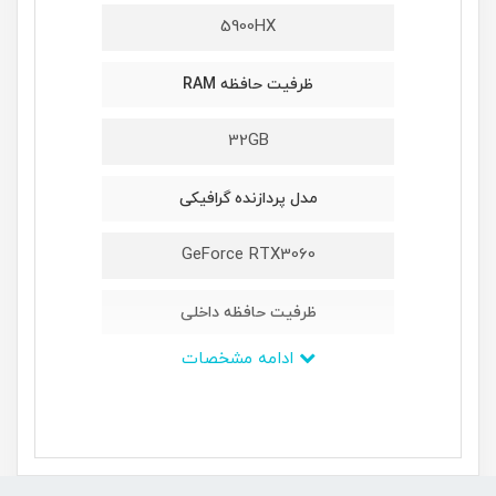
5900HX
ظرفیت حافظه RAM
32GB
مدل پردازنده گرافیکی
GeForce RTX3060
ظرفیت حافظه داخلی
ادامه مشخصات
1TB M2 NVMe PCIe
ابعاد
362×264×19.9میلیمتر