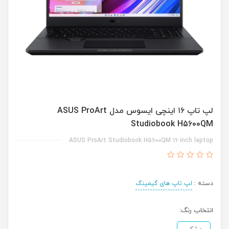
لپ تاپ ۱۶ اینچی ایسوس مدل ASUS ProArt
Studiobook H5600QM
ASUS ProArt Studiobook H5600QM 16 inch laptop
دسته :
لپ تاپ های گیمینگ
انتخاب رنگ: