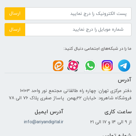
DDR4 3200MHz
ارسال
حافظه دستگاه
ارسال
---
ما را در شبکه‌های اجتماعی دنبال کنید:
نوع حافظه داخلی
SSD
آدرس
پردازنده ی گرافیکی
دفتر مرکزی تهران: چهاره راه طالقانی مجتمع نور واحد 10103
فروشگاه شاهرود: خیابان 22بهمن پاساژ صفری پلاک 76 الی 78
سازنده پردازنده گرافیکی
ساعت کاری
آدرس ایمیل
NVIDIA
از 9 الی 14 و 17 الی 21
info@ariyandigital.ir
حافظه اختصاصی پردازنده گرافیکی
شماره تماس