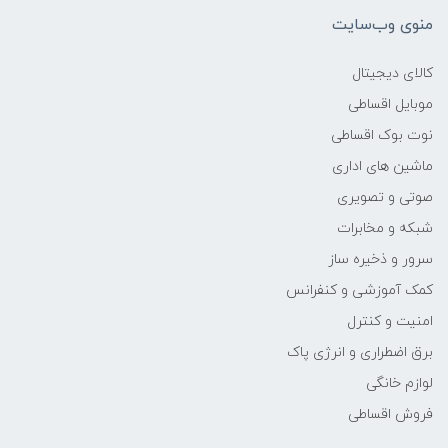
منوی وب‌سایت
وزن
کالای دیجیتال
2.4KG
موبایل اقساطی
نوت بوک اقساطی
پردازنده اصلی
ماشین های اداری
مدل پردازنده
صوتی و تصویری
شبکه و مخابرات
Ryzen 9
سرور و ذخیره ساز
کمک آموزشی و کنفرانس
سازنده پردازنده
امنیت و کنترل
AMD
برق اضطراری و انرژی پاک
لوازم خانگی
محدوده سرعت پردازنده
فروش اقساطی