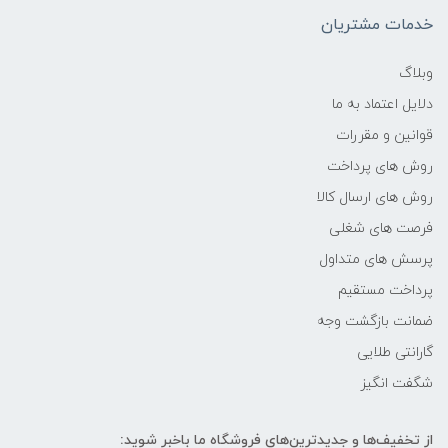
-
خدمات مشتریان
فرکانس پردازنده
وبلاگ
دلایل اعتماد به ما
3.3 گیگاهرتز تا 4.6 گیگاهرتز
قوانین و مقررات
حافظه Cache
روش های پرداخت
روش های ارسال کالا
16 مگابایت
فرصت های شغلی
پرسش های متداول
حافظه ی رم
پرداخت مستقیم
32GB
ضمانت بازگشت وجه
گارانتی طلایی
نوع حافظه RAM
شگفت انگیز
نوع و باس رم
از تخفیف‌ها و جدیدترین‌های فروشگاه ما باخبر شوید: