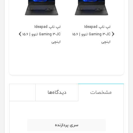
1 اینچی لنوو
لپ تاپ Ideapad
لپ تاپ Ideapad
›
‹
Leno-
Gaming 3-JC لنوو | ۱۵.۶
Gaming 3-JC لنوو | ۱۵.۶
اینچی
اینچی
12UEOK
مشخصات
دیدگاه‌ها
سری پردازنده