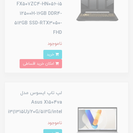
FX507ZC4-HN056-i5
12500H-16GB DDR4-
512GB SSD-RTX3050-
FHD
ناموجود
خرید
امکان خرید اقساطی
لپ تاپ ایسوس مدل
Asus X1504va
i3(1315U)/20G/512G/intel
ناموجود