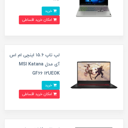
خرید
امکان خرید اقساطی
لپ تاپ ۱۵.۶ اینچی ام اس
آی مدل MSI Katana
GF66 12UEOK
خرید
امکان خرید اقساطی