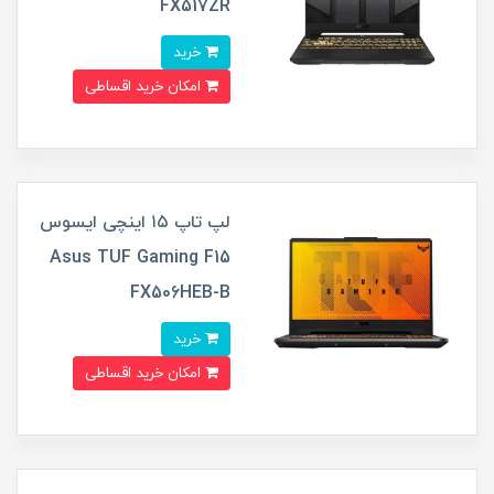
FX517ZR
خرید
امکان خرید اقساطی
لپ تاپ ۱۵ اینچی ایسوس
Asus TUF Gaming F15
FX506HEB-B
خرید
امکان خرید اقساطی