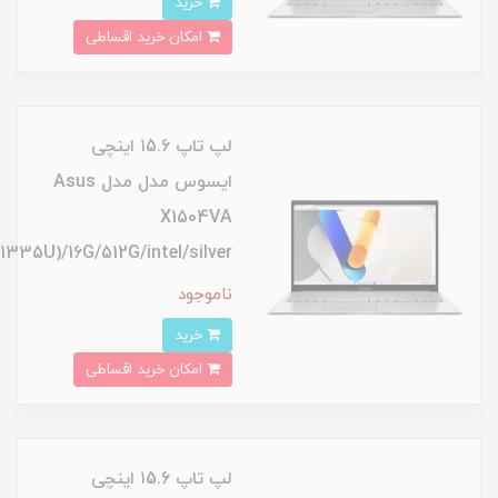
خرید
امکان خرید اقساطی
لپ تاپ ۱5.6 اینچی
ایسوس مدل مدل Asus
X1504VA
i5(1335U)/16G/512G/intel/silver
ناموجود
خرید
امکان خرید اقساطی
لپ تاپ ۱5.6 اینچی