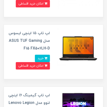
امکان خرید اقساطی
لپ تاپ ۱۵ اینچی ایسوس
مدل ASUS TUF Gaming
F15 FX506LH-D
خرید
امکان خرید اقساطی
لپ تاپ گیمینگ ۱6 اینچی
لنوو مدل Lenovo Legion