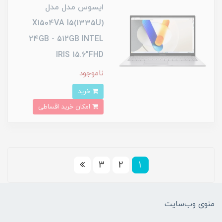
ایسوس مدل مدل
X1504VA I5(1335U)
24GB - 512GB INTEL
IRIS 15.6"FHD
ناموجود
خرید
امکان خرید اقساطی
3
2
1
نوی وب‌سایت