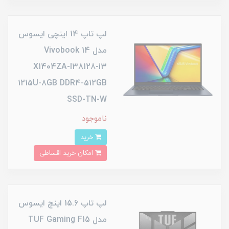
لپ تاپ 14 اینچی ایسوس
مدل Vivobook 14
X1404ZA-I38128-i3
1215U-8GB DDR4-512GB
SSD-TN-W
ناموجود
خرید
امکان خرید اقساطی
لپ تاپ 15.6 اینچ ایسوس
مدل TUF Gaming F15