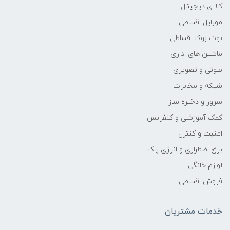
الای دیجیتال
وبایل اقساطی
وت بوک اقساطی
اشین های اداری
وتی و تصویری
بکه و مخابرات
رور و ذخیره ساز
مک آموزشی و کنفرانس
منیت و کنترل
رق اضطراری و انرژی پاک
وازم خانگی
روش اقساطی
دمات مشتریان