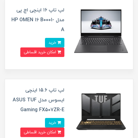
لپ تاپ ۱۶ اینچی اچ پی
مدل HP OMEN 16 B0001-
A
خرید
امکان خرید اقساطی
لپ تاپ ۱5.6 اینچی
ایسوس مدل ASUS TUF
Gaming FX507ZR-E
خرید
امکان خرید اقساطی