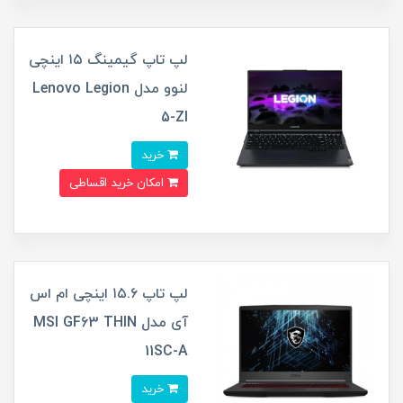
لپ تاپ گیمینگ ۱۵ اینچی
لنوو مدل Lenovo Legion
5-ZI
خرید
امکان خرید اقساطی
لپ تاپ ۱۵.۶ اینچی ام اس
آی مدل MSI GF63 THIN
11SC-A
خرید