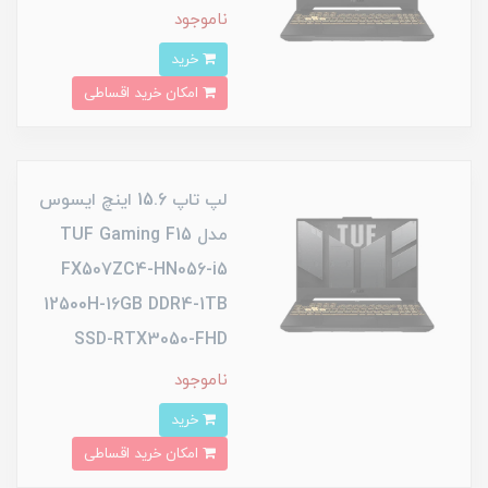
ناموجود
خرید
امکان خرید اقساطی
لپ تاپ 15.6 اینچ ایسوس
مدل TUF Gaming F15
FX507ZC4-HN056-i5
12500H-16GB DDR4-1TB
SSD-RTX3050-FHD
ناموجود
خرید
امکان خرید اقساطی