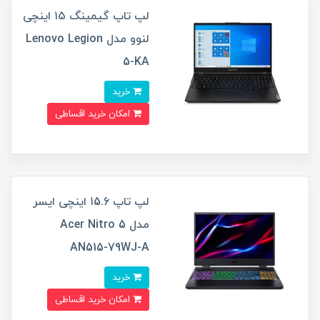
لپ تاپ گیمینگ ۱۵ اینچی
لنوو مدل Lenovo Legion
5-KA
خرید
امکان خرید اقساطی
لپ تاپ ۱5.6 اینچی ایسر
مدل Acer Nitro 5
AN515-79WJ-A
خرید
امکان خرید اقساطی