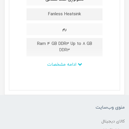
Fanless Heatsink
رم
Ram 4 GB DDR3 Up to 8 GB
DDR3
ادامه مشخصات
ذخیره سازی اطلاعات
120GB up to 1TB SSD
نمایشگر
منوی وب‌سایت
15inch TFT 1024*768 Resolution
کالای دیجیتال
تکنولوژی لمسی