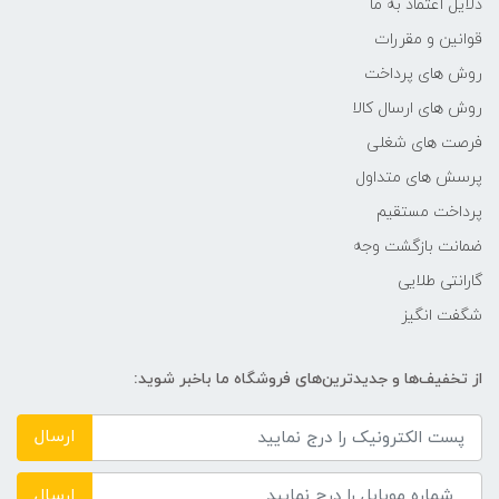
دلایل اعتماد به ما
صفحه کلید
قوانین و مقررات
Programmable 40Key Keyboard
روش های پرداخت
روش های ارسال کالا
سیستم عامل
فرصت های شغلی
پرسش های متداول
Win7, 8 , 10 , Linux
پرداخت مستقیم
رنگ
ضمانت بازگشت وجه
گارانتی طلایی
سفید و مشکی
شگفت انگیز
ابعاد
از تخفیف‌ها و جدیدترین‌های فروشگاه ما باخبر شوید:
w:36) x (H:35) x (D:22))
ارسال
جنس بدنه
ارسال