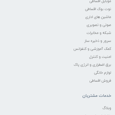
موبایل اقساطی
15inch TFT 1024*768 Resolution
نوت بوک اقساطی
ماشین های اداری
درگاه ها
صوتی و تصویری
شبکه و مخابرات
USB2–5 | USB3–1 | LAN | VGA |
سرور و ذخیره ساز
Rj45
کمک آموزشی و کنفرانس
نمایشگر دوم
امنیت و کنترل
برق اضطراری و انرژی پاک
9.7inch or 15inch Touch 2nd
لوازم خانگی
Display
فروش اقساطی
کارتخوان انتخابی
خدمات مشتریان
Optional Magnet Strip Reader
MSR
وبلاگ