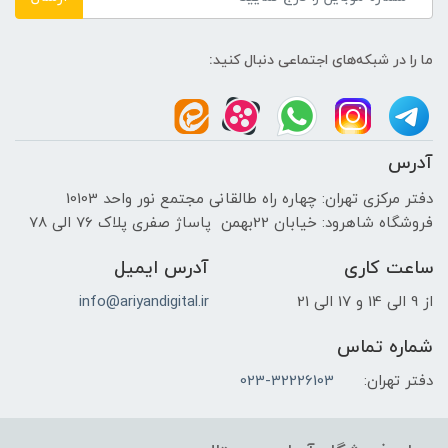
آلومینیوم تزریق شده
ما را در شبکه‌های اجتماعی دنبال کنید:
نحوه قرارگیری
روی میز - دیواری - میز چک اوت
آدرس
دفتر مرکزی تهران: چهاره راه طالقانی مجتمع نور واحد 10103
فروشگاه شاهرود: خیابان 22بهمن پاساژ صفری پلاک 76 الی 78
ساعت کاری
آدرس ایمیل
از 9 الی 14 و 17 الی 21
info@ariyandigital.ir
شماره تماس
دفتر تهران:
023-32226103