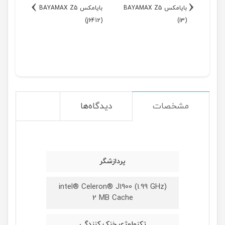
›
‹
بایامکس BAYAMAX Z5
بایامکس BAYAMAX Z5
(j6412)
(i3)
مشخصات
دیدگاه‌ها
پردازشگر
intel® Celeron® J1900 (1.99 GHz)
2 MB Cache
تکنولوژِی خنک کنندگی