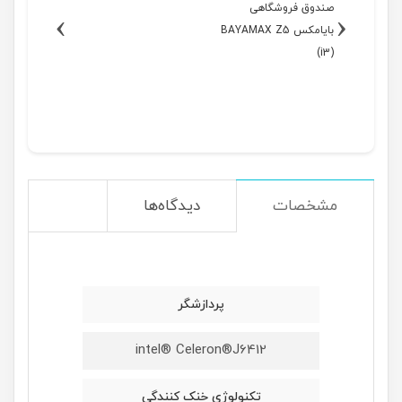
صندوق فروشگاهی
›
‹
بایامکس BAYAMAX Z5
(i3)
مشخصات
دیدگاه‌ها
پردازشگر
intel® Celeron®J6412
تکنولوژِی خنک کنندگی