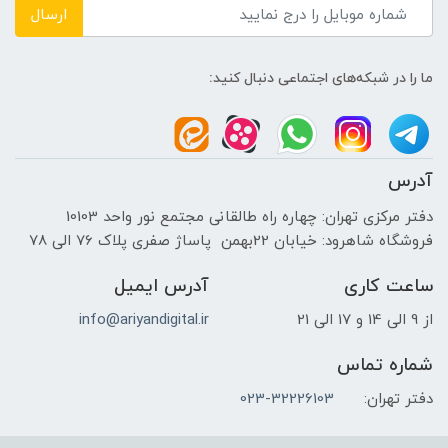
ارسال
نحوه قرارگیری
ما را در شبکه‌های اجتماعی دنبال کنید:
روی میز - دیواری - میز چک اوت
آدرس
دفتر مرکزی تهران: چهاره راه طالقانی مجتمع نور واحد 10103
فروشگاه شاهرود: خیابان 22بهمن پاساژ صفری پلاک 76 الی 78
ساعت کاری
آدرس ایمیل
از 9 الی 14 و 17 الی 21
info@ariyandigital.ir
شماره تماس
دفتر تهران:
023-32226103