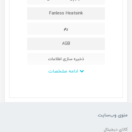
Fanless Heatsink
رم
8GB
ذخیره سازی اطلاعات
ادامه مشخصات
240up to 1TB SSD
نمایشگر
15inch TFT 1024*768 Resolution
منوی وب‌سایت
تکنولوژی لمسی
کالای دیجیتال