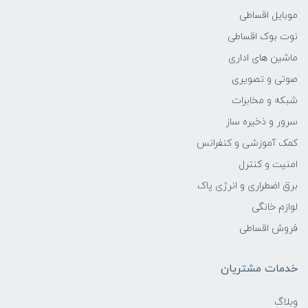
15inch TFT 1024*768 Resolution
موبایل اقساطی
نوت بوک اقساطی
درگاه ها
ماشین های اداری
USB2–5 | USB3–1 | LAN | VGA |
صوتی و تصویری
Rj45
شبکه و مخابرات
سرور و ذخیره ساز
نمایشگر دوم
کمک آموزشی و کنفرانس
9.7inch or 15inch Touch 2nd
امنیت و کنترل
Display
برق اضطراری و انرژی پاک
لوازم خانگی
کارتخوان انتخابی
فروش اقساطی
Magnet Strip Reader MSR
خدمات مشتریان
صفحه کلید
وبلاگ