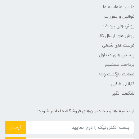
Programmable 40Key Keyboard
دلایل اعتماد به ما
قوانین و مقررات
سیستم عامل
روش های پرداخت
روش های ارسال کالا
Win7, 8 , 10 , Linux
فرصت های شغلی
رنگ
پرسش های متداول
پرداخت مستقیم
سفید و مشکی
ضمانت بازگشت وجه
گارانتی طلایی
ابعاد
شگفت انگیز
w:36) x (H:35) x (D:22))
از تخفیف‌ها و جدیدترین‌های فروشگاه ما باخبر شوید:
جنس بدنه
ارسال
آلومینیوم تزریق شده