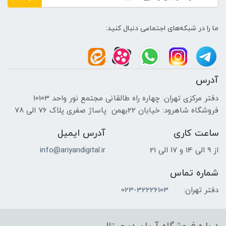
ما را در شبکه‌های اجتماعی دنبال کنید:
آدرس
دفتر مرکزی تهران: چهاره راه طالقانی مجتمع نور واحد 10103
فروشگاه شاهرود: خیابان 22بهمن پاساژ صفری پلاک 76 الی 78
ساعت کاری
آدرس ایمیل
از 9 الی 14 و 17 الی 21
info@ariyandigital.ir
شماره تماس
دفتر تهران:
023-32226103