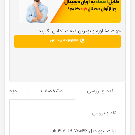
جهت مشاوره و بهترین قیمت تماس بگیرید
021-28424133
نقد و بررسی
مشخصات
دیدگاه‌ه
نقد و بررسی
تبلت لنوو مدل Tab 4 7 TB-7504X