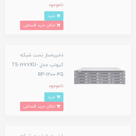
ناموجود
خرید
امکان خرید اقساطی
ذخیره‌ساز تحت شبکه
کیونپ مدل TS-1677XU-
RP-1200-4G
ناموجود
خرید
امکان خرید اقساطی