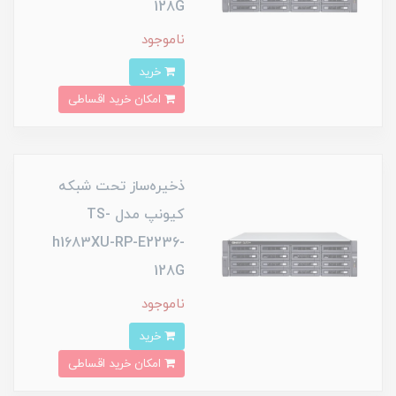
128G
ناموجود
خرید
امکان خرید اقساطی
ذخیره‌ساز تحت شبکه
کیونپ مدل TS-
h1683XU-RP-E2236-
128G
ناموجود
خرید
امکان خرید اقساطی