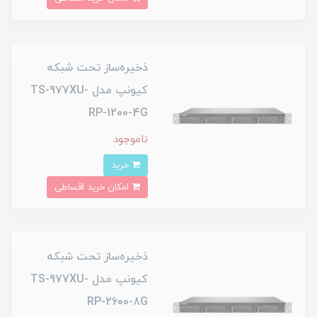
ذخیره‌ساز تحت شبکه
کیونپ مدل TS-977XU-
RP-1200-4G
ناموجود
خرید
امکان خرید اقساطی
ذخیره‌ساز تحت شبکه
کیونپ مدل TS-977XU-
RP-2600-8G