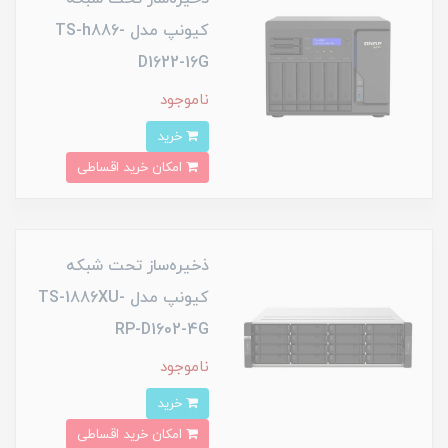
کیونپ مدل TS-h886-
D1622-16G
ناموجود
خرید
امکان خرید اقساطی
ذخیره‌ساز تحت شبکه
کیونپ مدل TS-1886XU-
RP-D1602-4G
ناموجود
خرید
امکان خرید اقساطی