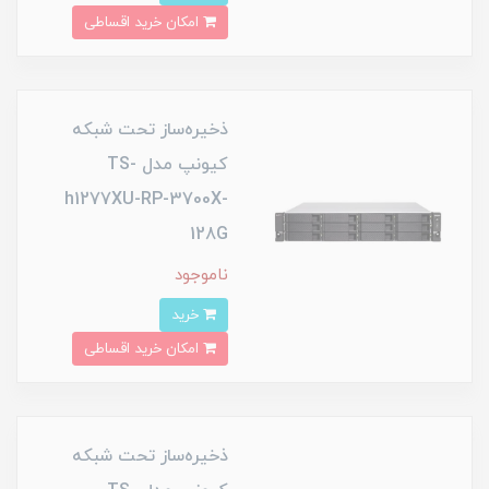
امکان خرید اقساطی
ذخیره‌ساز تحت شبکه
کیونپ مدل TS-
h1277XU-RP-3700X-
128G
ناموجود
خرید
امکان خرید اقساطی
ذخیره‌ساز تحت شبکه