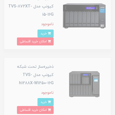
کیونپ مدل TVS-872XT-
i5-16G
ناموجود
خرید
امکان خرید اقساطی
ذخیره‌ساز تحت شبکه
کیونپ مدل TVS-
h1288X-W1250-16G
ناموجود
خرید
امکان خرید اقساطی