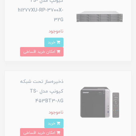
کیونپ مدل TS-
h1277XU-RP-3700X-
32G
ناموجود
خرید
امکان خرید اقساطی
ذخیره‌ساز تحت شبکه
کیونپ مدل TS-
453BT3-8G
ناموجود
خرید
امکان خرید اقساطی