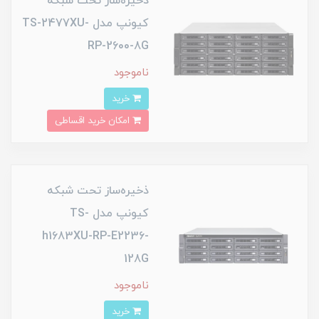
ذخیره‌ساز تحت شبکه
کیونپ مدل TS-2477XU-
RP-2600-8G
ناموجود
خرید
امکان خرید اقساطی
ذخیره‌ساز تحت شبکه
کیونپ مدل TS-
h1683XU-RP-E2236-
128G
ناموجود
خرید