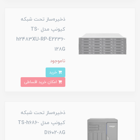
ذخیره‌ساز تحت شبکه
کیونپ مدل TS-
h2483XU-RP-E2236-
128G
ناموجود
خرید
امکان خرید اقساطی
ذخیره‌ساز تحت شبکه
کیونپ مدل TS-h686-
D1602-8G