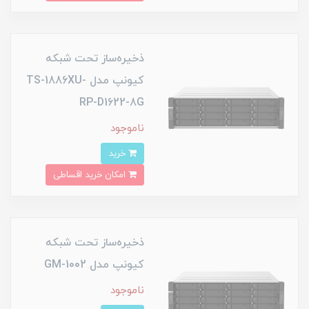
ذخیره‌ساز تحت شبکه
کیونپ مدل TS-1886XU-
RP-D1622-8G
ناموجود
خرید
امکان خرید اقساطی
ذخیره‌ساز تحت شبکه
کیونپ مدل GM-1002
ناموجود