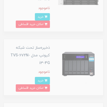
ناموجود
خرید
امکان خرید اقساطی
ذخیره‌ساز تحت شبکه
کیونپ مدل TVS-672N-
i3-4G
ناموجود
خرید
امکان خرید اقساطی