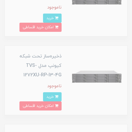
ناموجود
خرید
امکان خرید اقساطی
ذخیره‌ساز تحت شبکه
کیونپ مدل TVS-
1272XU-RP-I3-4G
ناموجود
خرید
امکان خرید اقساطی