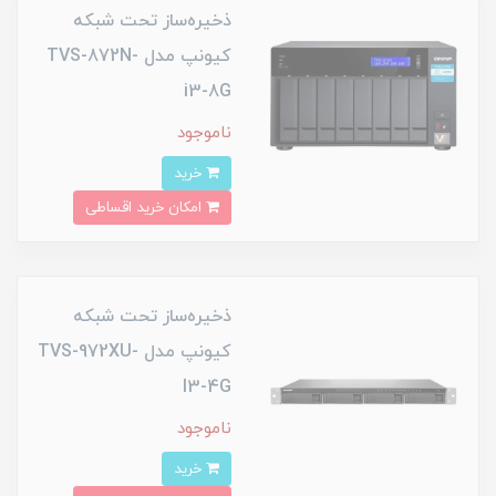
ذخیره‌ساز تحت شبکه
کیونپ مدل TVS-872N-
i3-8G
ناموجود
خرید
امکان خرید اقساطی
ذخیره‌ساز تحت شبکه
کیونپ مدل TVS-972XU-
I3-4G
ناموجود
خرید