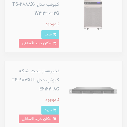
کیونپ مدل TS-2888X-
W2123-32G
ناموجود
خرید
امکان خرید اقساطی
ذخیره‌ساز تحت شبکه
کیونپ مدل TS-983XU-
E2124-8G
ناموجود
خرید
امکان خرید اقساطی