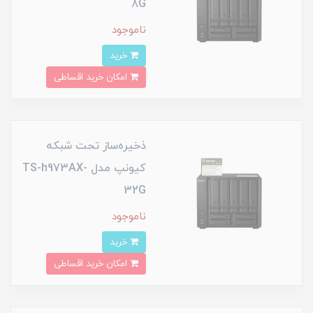
8G
ناموجود
خرید
امکان خرید اقساطی
ذخیره‌ساز تحت شبکه
کیونپ مدل TS-h973AX-
32G
ناموجود
خرید
امکان خرید اقساطی