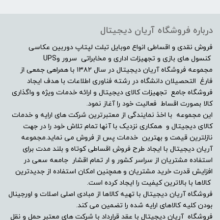
مات
درباره فروشگاه آریان دیجیتال
پورت VGA یا D-Sub
فروش نقدی و اقساطی انواع موبایل تبلت لپتاپ دوربین عکاسی
کنسول های بازی و تجهیزات اداری و مخابراتی سرور وUPS
مجموعه فروشگاه آریان دیجیتال در سال ۱۳۸۲ با همراهی جمعی از
ندارد
فارغ التحصیلان دانشگاه در رشته فناوری اطلاعات با هدف ایجاد
فروشگاه جامع تجهیزات کالای دیجیتال و ارائه خدمات ویژه و واگذاری
پورت USB
کالا بصورت اقساط فعالیت خود را آغاز نمود.
این مجموعه با اخذ نمایندگی از معتبرترین شرکت های ارایه و خدمات
ندارد
کالای دیجیتال و همکاری نزدیک با آنها تمام تلاش خود را در جهت
نازلترین قیمت و بهترین خدمات پس از فروش می نماید.مجموعه
پورت HDMI
آریان دیجیتال با ایجاد طرح فروش اقساطی کوتاه و بلند مدت برای
استفاده مشتریان از سراسر کشور و ار تمام اقشار جامعه سعی در
افزایش قدرت خرید مشتریان و همچنین امکان استفاده از جدیدترین
دارد
کالاها با بالاترین کیفیت را ایجاد کرده است.
فروشگاه آریان دیجیتال با تهیه کالاها از مبادی اصلی اصلات و اورجینال
پورت DVI
بودن کلیه کالاهای ارایه شده را تضمین می کند.
فروشگاه آریان دیجیتال با عقد قرارداد با شرکت های معتبر حمل و نقل