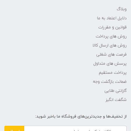
1000:1
وبلاگ
دلایل اعتماد به ما
سایز پیکسل‌ها
قوانین و مقررات
0.2768
روش های پرداخت
روش های ارسال کالا
تعداد رنگ قابل نمایش
فرصت های شغلی
پرسش های متداول
16.7 میلیون رنگ
پرداخت مستقیم
شدت روشنایی
ضمانت بازگشت وجه
گارانتی طلایی
250کاندلا بر متر مربع
شگفت انگیز
زمان پاسخ‌گویی (GTG)
از تخفیف‌ها و جدیدترین‌های فروشگاه ما باخبر شوید:
3 تا 6 میلی‌ثانیه