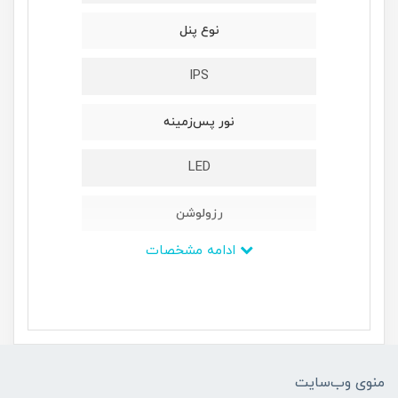
نوع پنل
IPS
نور پس‌زمینه
LED
رزولوشن
ادامه مشخصات
1080 × 1920 پیکسل - Full HD
ابعاد
399x177x651 میلی‌متر
منوی وب‌سایت
وزن