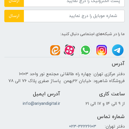
ارسال
زاویه دید (افقی/عمودی)
ارسال
-
ما را در شبکه‌های اجتماعی دنبال کنید:
نرخ بروزرسانی تصویر
-
آدرس
نوع سیگنال ویدئویی
دفتر مرکزی تهران: چهاره راه طالقانی مجتمع نور واحد 10103
فروشگاه شاهرود: خیابان 22بهمن پاساژ صفری پلاک 76 الی 78
آنالوگ , دیجیتال
ساعت کاری
آدرس ایمیل
نوع مانیتور
از 9 الی 14 و 17 الی 21
info@ariyandigital.ir
طراحی و ادیت , کاربری عمومی
شماره تماس
دفتر تهران:
023-32226103
نوع صفحه‌نمایش