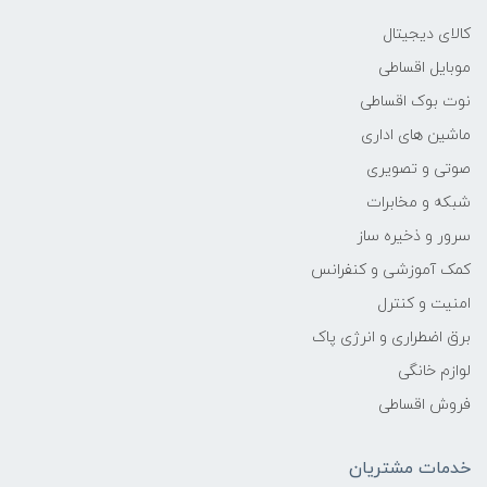
کالای دیجیتال
6.5 کیلوگرم
موبایل اقساطی
نوت بوک اقساطی
سایز صفحه نمایش
ماشین های اداری
24 اینچ
صوتی و تصویری
شبکه و مخابرات
نسبت تصویر
سرور و ذخیره ساز
کمک آموزشی و کنفرانس
16:9
امنیت و کنترل
کنتراست داینامیک
برق اضطراری و انرژی پاک
لوازم خانگی
-
فروش اقساطی
کنتراست استاتیک
خدمات مشتریان