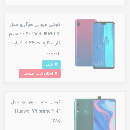
گوشی موبایل هوآوی مدل
Y9 2019 JKM-LX1 دو سیم
کارت ظرفیت 64 گیگابایت
ناموجود
خرید
امکان خرید اقساطی
گوشی موبایل هواوی مدل
Huawei Y9 prime 2019
128g