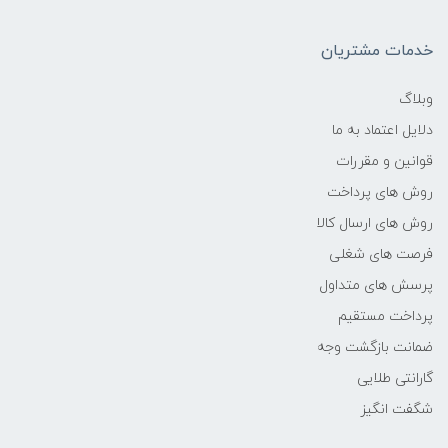
پروتکل های ارتباطی بی سیم مانند بلوتوث ، Wi-Fi،
NFC یا ناوبری ماهواره ای نیز هستند.
خدمات مشتریان
وبلاگ
در دنیای امروز که تکنولوژی با سرعت باورنکردنی
دلایل اعتماد به ما
پیش می­رود روز به روز تلفن­های هوشمند جدیدی
قوانین و مقررات
معرفی می­شوند که قابلیت­های بیشتری را ارائه می­دهند،
روش های پرداخت
در شکل­های مختلف تولید می­شوند، دوربین­های آن­ها روز
روش های ارسال کالا
به روز قوی­تر می­شوند و مشخصات سخت افزاری و نرم
فرصت های شغلی
افزاری بهبود می­یابند و پیشرفته ­تر می­شوند، که رقابت
پرسش های متداول
تنگاتنگی بین شرکت­های تولید کننده تلفن از
پرداخت مستقیم
جمله
اپل(APPLE)
،
سامسونگ(SAMSUNG)
،
ضمانت بازگشت وجه
شیائومی(XIAOMI)
،
هوآوی(HUAWEI)
و
گارانتی طلایی
نوکیا(NOKIA)
و
آنر(HONOR)
,و
جی پلاس(gplus)
شگفت انگیز
ایجاد کرده است .اریان دیجیتال این امکان خرید را