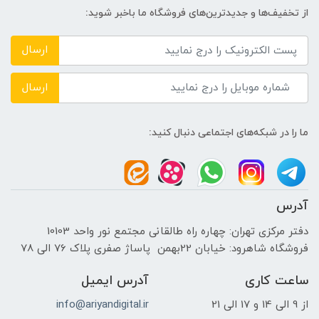
فراهم کردهاست که تمامی موبایل ها در هر برنده رو
از تخفیف‌ها و جدیدترین‌های فروشگاه ما باخبر شوید:
به صورت
اقساطی از 6 تا 36ماه
بدون چک وضامن
ارسال
در اختیار مشتریان خود قرار بده.
ارسال
ما را در شبکه‌های اجتماعی دنبال کنید:
آدرس
دفتر مرکزی تهران: چهاره راه طالقانی مجتمع نور واحد 10103
فروشگاه شاهرود: خیابان 22بهمن پاساژ صفری پلاک 76 الی 78
ساعت کاری
آدرس ایمیل
از 9 الی 14 و 17 الی 21
info@ariyandigital.ir