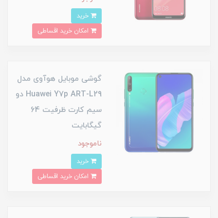
خرید
امکان خرید اقساطی
گوشی موبایل هوآوی مدل
Huawei Y7p ART-L29 دو
سیم کارت ظرفیت 64
گیگابایت
ناموجود
خرید
امکان خرید اقساطی