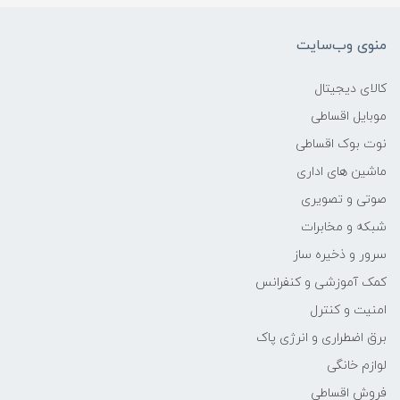
در دهه 2000 ، پلتفرم BlackBerry ، پلتفرم
منوی وب‌سایت
Symbian نوکیا و ویندوز فون با تولید مدل­هایی با
کالای دیجیتال
صفحه کلید QWERTY یا صفحه لمسی مقاومتی ، به
موبایل اقساطی
دسترسی راحت­تر به ایمیل و اینترنت بی سیم تاکید
نوت بوک اقساطی
داشتند، همچنین بعد از زمان رونمایی آیفون در سال
ماشین های اداری
2007 ، اکثر گوشی های هوشمند نازک و تخته­ایی
صوتی و تصویری
مانند شدند، که دارای صفحه نمایش های بزرگ و
شبکه و مخابرات
خازنی با پشتیبانی از حرکات لمسی چندگانه به جای
سرور و ذخیره ساز
صفحه کلیدهای فیزیکی هستند و امروزه تلفن­های
کمک آموزشی و کنفرانس
هوشمند دارای حسگرهای مختلفی هستند که می
امنیت و کنترل
توانند توسط نرم افزارهایشان مورد استفاده قرار
برق اضطراری و انرژی پاک
گیرند، مانند مغناطیس سنج ، سنسورهای مجاورت ،
لوازم خانگی
فشارسنج ، ژیروسکوپ یا شتاب سنج و پشتیبانی
فروش اقساطی