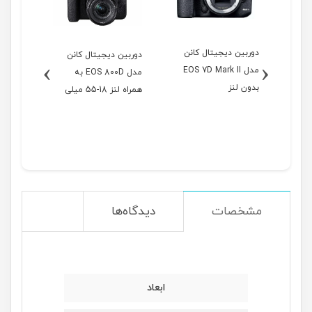
دوربین دیجیتال کانن
دوربین 
دوربین دیجیتال کانن
نن
›
‹
مدل EOS 7D Mark II
مدل EOS 800D به
بدون لنز
همراه لنز 18-55 میلی
متر IS STM
متر IS STM
مشخصات
دیدگاه‌ها
ابعاد