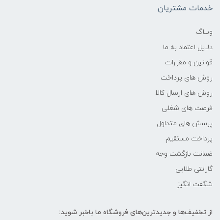
خدمات مشتریان
5184 × 3888
وبلاگ
دلایل اعتماد به ما
نسبت ابعاد عکس
قوانین و مقررات
1:1, 4:3, 3:2, 16:9
روش های پرداخت
روش های ارسال کالا
فرمت غیرفشرده عکس
فرصت های شغلی
پرسش های متداول
JPEG
پرداخت مستقیم
پردازشگر
ضمانت بازگشت وجه
گارانتی طلایی
DIGIC 6
شگفت انگیز
محدوده زوم
از تخفیف‌ها و جدیدترین‌های فروشگاه ما باخبر شوید: