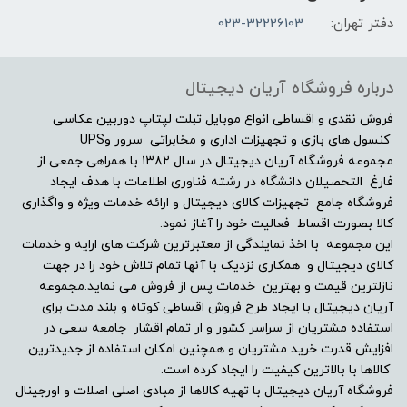
دفتر تهران:
023-32226103
لرزشگیر تصویر
بله
درباره فروشگاه آریان دیجیتال
فوکوس خودکار
فروش نقدی و اقساطی انواع موبایل تبلت لپتاپ دوربین عکاسی
کنسول های بازی و تجهیزات اداری و مخابراتی سرور وUPS
مجموعه فروشگاه آریان دیجیتال در سال ۱۳۸۲ با همراهی جمعی از
بله
فارغ التحصیلان دانشگاه در رشته فناوری اطلاعات با هدف ایجاد
فروشگاه جامع تجهیزات کالای دیجیتال و ارائه خدمات ویژه و واگذاری
فوکوس دستی
کالا بصورت اقساط فعالیت خود را آغاز نمود.
این مجموعه با اخذ نمایندگی از معتبرترین شرکت های ارایه و خدمات
بله
کالای دیجیتال و همکاری نزدیک با آنها تمام تلاش خود را در جهت
نازلترین قیمت و بهترین خدمات پس از فروش می نماید.مجموعه
سایر توضیحات فوکوس
آریان دیجیتال با ایجاد طرح فروش اقساطی کوتاه و بلند مدت برای
استفاده مشتریان از سراسر کشور و ار تمام اقشار جامعه سعی در
افزایش قدرت خرید مشتریان و همچنین امکان استفاده از جدیدترین
Wide: 1.97
کالاها با بالاترین کیفیت را ایجاد کرده است.
فروشگاه آریان دیجیتال با تهیه کالاها از مبادی اصلی اصلات و اورجینال
جبران نوردهی