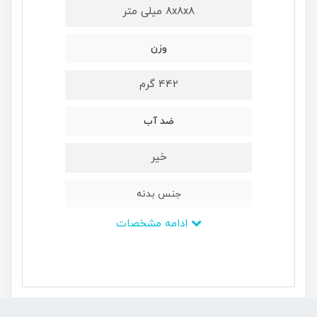
8x8x8 میلی متر
وزن
442 گرم
ضد آب
خیر
جنس بدنه
ادامه مشخصات
-
محدوده دقت حسگر
-