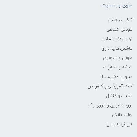
منوی وب‌سایت
نوع حسگر
کالای دیجیتال
BSI CMOS
موبایل اقساطی
نوت بوک اقساطی
ابعاد حسگر
ماشین های اداری
1/2.3
صوتی و تصویری
شبکه و مخابرات
دقت حسگر
سرور و ذخیره ساز
کمک آموزشی و کنفرانس
21 مگاپیکسل
امنیت و کنترل
دقت موثر حسگر
برق اضطراری و انرژی پاک
لوازم خانگی
20 مگاپیکسل
فروش اقساطی
حداکثر رزولوشن عکس