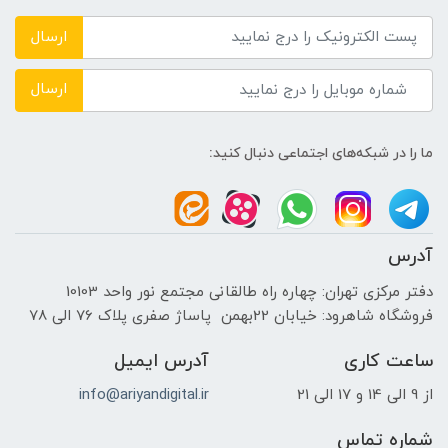
-
ارسال
فاصله کانونی
ارسال
24-1200 میلی متر
ما را در شبکه‌های اجتماعی دنبال کنید:
محدوده دیافراگم
F3.4 - F6.5
آدرس
بزرگ‌نمایی اپتیکال
دفتر مرکزی تهران: چهاره راه طالقانی مجتمع نور واحد 10103
فروشگاه شاهرود: خیابان 22بهمن پاساژ صفری پلاک 76 الی 78
50 برابر
ساعت کاری
آدرس ایمیل
بزرگ‌نمایی دیجیتال
از 9 الی 14 و 17 الی 21
info@ariyandigital.ir
4 برابر
شماره تماس