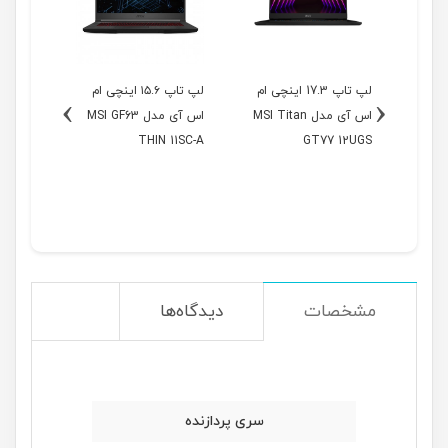
اینچی ام
لپ تاپ 17.3 اینچی ام
لپ تاپ ۱۵.۶ اینچی ام
›
‹
 MSI Katana
اس آی مدل MSI Titan
اس آی مدل MSI GF63
THIN 11SC-A
GT77 12UGS
مشخصات
دیدگاه‌ها
سری پردازنده