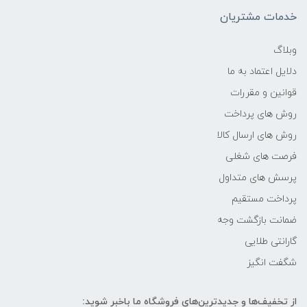
-
خدمات مشتریان
فرکانس پردازنده
وبلاگ
دلایل اعتماد به ما
2.30 گیگاهرتز تا 4.60 گیگاهرتز
قوانین و مقررات
حافظه Cache
روش های پرداخت
روش های ارسال کالا
24 مگابایت
فرصت های شغلی
پرسش های متداول
حافظه ی رم
پرداخت مستقیم
16GB
ضمانت بازگشت وجه
گارانتی طلایی
نوع حافظه RAM
شگفت انگیز
نوع و باس رم
از تخفیف‌ها و جدیدترین‌های فروشگاه ما باخبر شوید: