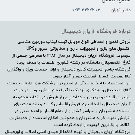
8GB
دفتر تهران:
023-32226103
مشخصات صفحه نمایش
درباره فروشگاه آریان دیجیتال
اندازه صفحه نمایش
فروش نقدی و اقساطی انواع موبایل تبلت لپتاپ دوربین عکاسی
کنسول های بازی و تجهیزات اداری و مخابراتی سرور وUPS
مجموعه فروشگاه آریان دیجیتال در سال ۱۳۸۲ با همراهی جمعی از
"17.3
فارغ التحصیلان دانشگاه در رشته فناوری اطلاعات با هدف ایجاد
فروشگاه جامع تجهیزات کالای دیجیتال و ارائه خدمات ویژه و واگذاری
نوع صفحه نمایش
کالا بصورت اقساط فعالیت خود را آغاز نمود.
این مجموعه با اخذ نمایندگی از معتبرترین شرکت های ارایه و خدمات
2K (2560×1440)
کالای دیجیتال و همکاری نزدیک با آنها تمام تلاش خود را در جهت
نازلترین قیمت و بهترین خدمات پس از فروش می نماید.مجموعه
دقت صفحه نمایش
آریان دیجیتال با ایجاد طرح فروش اقساطی کوتاه و بلند مدت برای
استفاده مشتریان از سراسر کشور و ار تمام اقشار جامعه سعی در
افزایش قدرت خرید مشتریان و همچنین امکان استفاده از جدیدترین
-
کالاها با بالاترین کیفیت را ایجاد کرده است.
فروشگاه آریان دیجیتال با تهیه کالاها از مبادی اصلی اصلات و اورجینال
صفحه نمایش مات