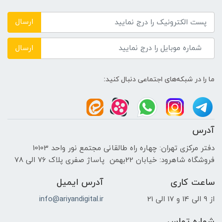
DDR4 3200MHz
ارسال
حافظه دستگاه
ارسال
---
ما را در شبکه‌های اجتماعی دنبال کنید:
نوع حافظه داخلی
1TB M2 NVMe PCIe SSD
آدرس
پردازنده ی گرافیکی
دفتر مرکزی تهران: چهاره راه طالقانی مجتمع نور واحد 10103
فروشگاه شاهرود: خیابان 22بهمن پاساژ صفری پلاک 76 الی 78
سازنده پردازنده گرافیکی
ساعت کاری
آدرس ایمیل
NVIDIA
از 9 الی 14 و 17 الی 21
info@ariyandigital.ir
حافظه اختصاصی پردازنده گرافیکی
شماره تماس