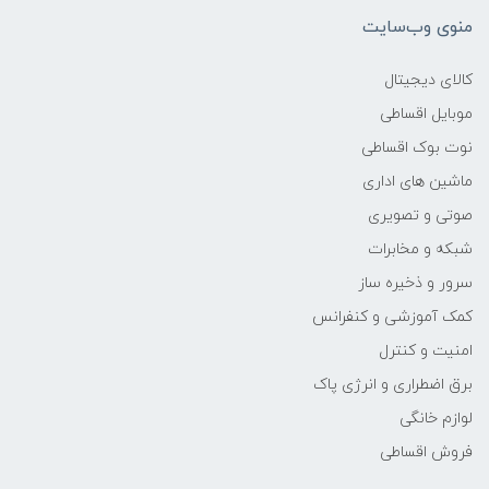
منوی وب‌سایت
وزن
کالای دیجیتال
2.9 kg
موبایل اقساطی
نوت بوک اقساطی
پردازنده اصلی
ماشین های اداری
مدل پردازنده
صوتی و تصویری
شبکه و مخابرات
11800H
سرور و ذخیره ساز
کمک آموزشی و کنفرانس
سازنده پردازنده
امنیت و کنترل
Intel
برق اضطراری و انرژی پاک
لوازم خانگی
محدوده سرعت پردازنده
فروش اقساطی