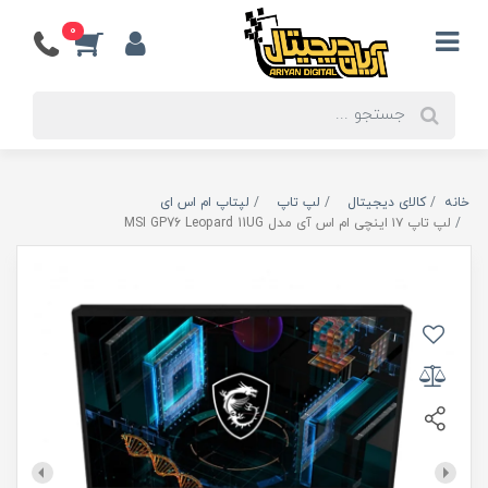
0
خانه
کالای دیجیتال
لپ تاپ
لپتاپ ام اس ای
لپ تاپ ۱۷ اینچی ام اس آی مدل MSI GP76 Leopard 11UG