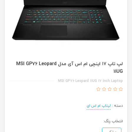
لپ تاپ ۱۷ اینچی ام اس آی مدل MSI GP76 Leopard
11UG
MSI GP76 Leopard 11UG 17 Inch Laptop
دسته :
لپتاپ ام اس ای
انتخاب رنگ: