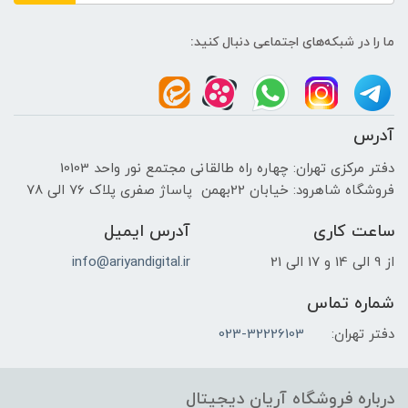
-
ما را در شبکه‌های اجتماعی دنبال کنید:
نرخ بروزرسانی تصویر
-
آدرس
نوع سیگنال ویدئویی
دفتر مرکزی تهران: چهاره راه طالقانی مجتمع نور واحد 10103
فروشگاه شاهرود: خیابان 22بهمن پاساژ صفری پلاک 76 الی 78
-
ساعت کاری
آدرس ایمیل
نوع مانیتور
از 9 الی 14 و 17 الی 21
info@ariyandigital.ir
اداری , کاربری عمومی
شماره تماس
دفتر تهران:
023-32226103
نوع صفحه‌نمایش
مات
درباره فروشگاه آریان دیجیتال