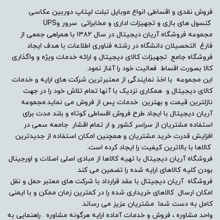
پورت VGA یا D-Sub
فروش نقدی و اقساطی انواع موبایل تبلت لپتاپ دوربین عکاسی
کنسول های بازی و تجهیزات اداری و مخابراتی سرور وUPS
مجموعه فروشگاه آریان دیجیتال در سال ۱۳۸۲ با همراهی جمعی از
دارد
فارغ التحصیلان دانشگاه در رشته فناوری اطلاعات با هدف ایجاد
فروشگاه جامع تجهیزات کالای دیجیتال و ارائه خدمات ویژه و واگذاری
پورت USB
کالا بصورت اقساط فعالیت خود را آغاز نمود.
این مجموعه با اخذ نمایندگی از معتبرترین شرکت های ارایه و خدمات
ندارد
کالای دیجیتال و همکاری نزدیک با آنها تمام تلاش خود را در جهت
نازلترین قیمت و بهترین خدمات پس از فروش می نماید.مجموعه
پورت HDMI
آریان دیجیتال با ایجاد طرح فروش اقساطی کوتاه و بلند مدت برای
استفاده مشتریان از سراسر کشور و ار تمام اقشار جامعه سعی در
افزایش قدرت خرید مشتریان و همچنین امکان استفاده از جدیدترین
دارد
کالاها با بالاترین کیفیت را ایجاد کرده است.
فروشگاه آریان دیجیتال با تهیه کالاها از مبادی اصلی اصلات و اورجینال
پورت DVI
بودن کلیه کالاهای ارایه شده را تضمین می کند.
فروشگاه آریان دیجیتال با عقد قرارداد با شرکت های معتبر حمل و نقل
ندارد
امکان ارسال کالاهای خریداری شده را در کمترین زمان ممکن و با ایمنی
کامل به دست شما مشتریان عزیز می رساند.
Display Port
واحد مشاوره ، فروش و خدمات آماده ارایه هرگونه مشاوره . راهنمایی به