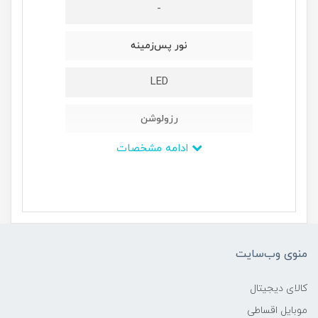
-
نور پس‌زمینه
LED
رزولوشن
ادامه مشخصات
1080 × 1920 پیکسل - Full HD
ابعاد
531x387x211 میلی‌متر
منوی وب‌سایت
وزن
کالای دیجیتال
2.7 کیلوگرم
موبایل اقساطی