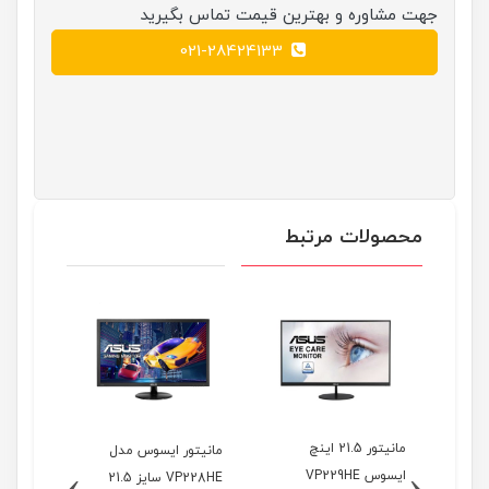
جهت مشاوره و بهترین قیمت تماس بگیرید
021-28424133
محصولات مرتبط
مانیتور 21.5 اینچ
مانیتور ایسوس مدل
ل
›
‹
ایسوس VP229HE
VP228HE سایز 21.5