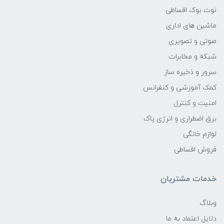
نوت بوک اقساطی
سایز صفحه نمایش
ماشین های اداری
23 اینچ
صوتی و تصویری
شبکه و مخابرات
نسبت تصویر
سرور و ذخیره ساز
کمک آموزشی و کنفرانس
-
امنیت و کنترل
کنتراست داینامیک
برق اضطراری و انرژی پاک
لوازم خانگی
-
فروش اقساطی
کنتراست استاتیک
خدمات مشتریان
-
وبلاگ
دلایل اعتماد به ما
سایز پیکسل‌ها