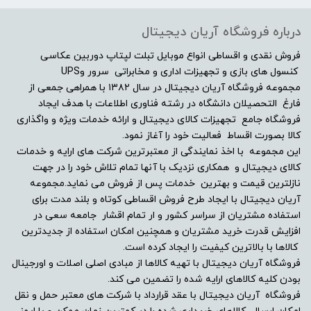
مات
درباره فروشگاه آریان دیجیتال
پورت VGA یا D-Sub
فروش نقدی و اقساطی انواع موبایل تبلت لپتاپ دوربین عکاسی
کنسول های بازی و تجهیزات اداری و مخابراتی سرور وUPS
مجموعه فروشگاه آریان دیجیتال در سال ۱۳۸۲ با همراهی جمعی از
ندارد
فارغ التحصیلان دانشگاه در رشته فناوری اطلاعات با هدف ایجاد
فروشگاه جامع تجهیزات کالای دیجیتال و ارائه خدمات ویژه و واگذاری
پورت USB
کالا بصورت اقساط فعالیت خود را آغاز نمود.
این مجموعه با اخذ نمایندگی از معتبرترین شرکت های ارایه و خدمات
ندارد
کالای دیجیتال و همکاری نزدیک با آنها تمام تلاش خود را در جهت
نازلترین قیمت و بهترین خدمات پس از فروش می نماید.مجموعه
پورت HDMI
آریان دیجیتال با ایجاد طرح فروش اقساطی کوتاه و بلند مدت برای
استفاده مشتریان از سراسر کشور و ار تمام اقشار جامعه سعی در
افزایش قدرت خرید مشتریان و همچنین امکان استفاده از جدیدترین
دارد
کالاها با بالاترین کیفیت را ایجاد کرده است.
فروشگاه آریان دیجیتال با تهیه کالاها از مبادی اصلی اصلات و اورجینال
پورت DVI
بودن کلیه کالاهای ارایه شده را تضمین می کند.
فروشگاه آریان دیجیتال با عقد قرارداد با شرکت های معتبر حمل و نقل
ندارد