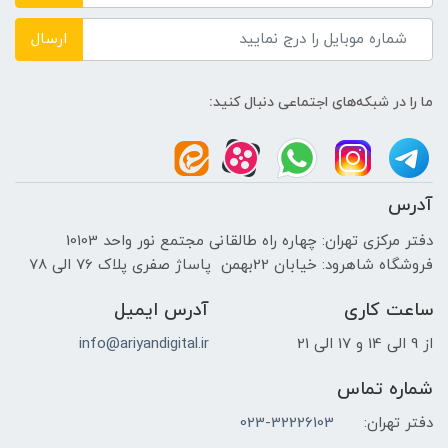
زاویه دید (افقی/عمودی)
ارسال
178/178
ما را در شبکه‌های اجتماعی دنبال کنید:
نرخ بروزرسانی تصویر
75 هرتز
آدرس
نوع سیگنال ویدئویی
دفتر مرکزی تهران: چهاره راه طالقانی مجتمع نور واحد 10103
فروشگاه شاهرود: خیابان 22بهمن پاساژ صفری پلاک 76 الی 78
-
ساعت کاری
آدرس ایمیل
نوع مانیتور
از 9 الی 14 و 17 الی 21
info@ariyandigital.ir
طراحی و ادیت , خمیده
شماره تماس
دفتر تهران:
023-32226103
نوع صفحه‌نمایش