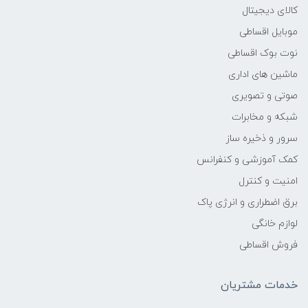
کالای دیجیتال
8.6 کیلوگرم
موبایل اقساطی
نوت بوک اقساطی
سایز صفحه نمایش
ماشین های اداری
32 اینچ
صوتی و تصویری
شبکه و مخابرات
نسبت تصویر
سرور و ذخیره ساز
کمک آموزشی و کنفرانس
16:9
امنیت و کنترل
کنتراست داینامیک
برق اضطراری و انرژی پاک
لوازم خانگی
100000000:1
فروش اقساطی
کنتراست استاتیک
خدمات مشتریان
3000:1