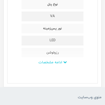
نوع پنل
VA
نور پس‌زمینه
LED
رزولوشن
ادامه مشخصات
1440 × 2560 پیکسل
ابعاد
713x239x501 میلی‌متر
منوی وب‌سایت
وزن