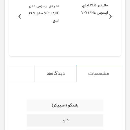
مانیتور 21.5 اینچ
مانیتور ایسوس مدل
ل
›
‹
ایسوس VP229HE
VP228HE سایز 21.5
اینچ
مشخصات
دیدگاه‌ها
بلندگو (اسپیکر)
دارد