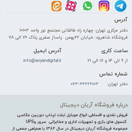
آدرس
دفتر مرکزی تهران: چهاره راه طالقانی مجتمع نور واحد 10103
فروشگاه شاهرود: خیابان 22بهمن پاساژ صفری پلاک 76 الی 78
ساعت کاری
آدرس ایمیل
از 9 الی 14 و 17 الی 21
info@ariyandigital.ir
شماره تماس
دفتر تهران:
023-32226103
درباره فروشگاه آریان دیجیتال
فروش نقدی و اقساطی انواع موبایل تبلت لپتاپ دوربین عکاسی
کنسول های بازی و تجهیزات اداری و مخابراتی سرور وUPS
مجموعه فروشگاه آریان دیجیتال در سال ۱۳۸۲ با همراهی جمعی از