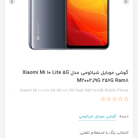
گوشی موبایل شیائومی مدل Xiaomi Mi 10 Lite 5G
M2002J9G 256G Ram8
Xiaomi Mi 10 Lite 5G M2002J9G Dual SIM 256GB Mobile Phone
دسته :
گوشی موبایل شیائومی
انتخاب رنگ با استعلام تلفنی: