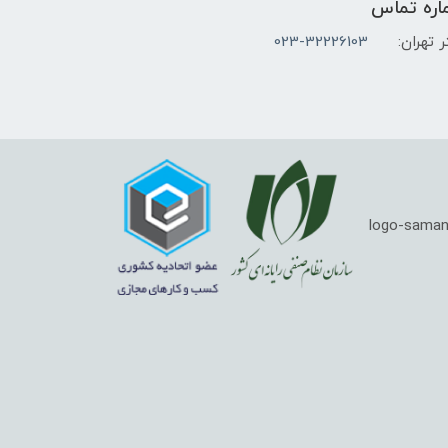
اره تماس
 تهران:
023-32226103