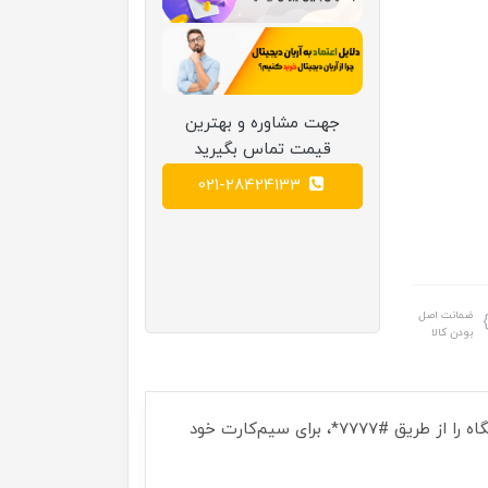
جهت مشاوره و بهترین
قیمت تماس بگیرید
021-28424133
ضمانت اصل
بودن کالا
هشدار سامانه همتا: حتما در زمان تحویل دستگاه، به کمک کد فعال‌سازی چاپ شده روی جعبه یا کارت گارانتی، دستگاه را از طریق #7777*، برای سیم‌کارت خود