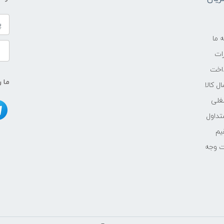
ه ما
ات
اخت
ما ر
ل کالا
غلی
داول
یم
ت وجه