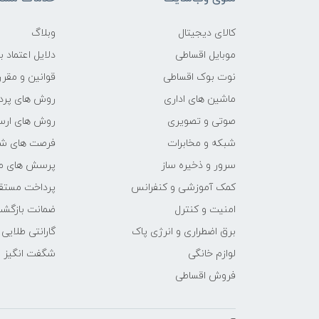
کالای دیجیتال
وبلاگ
موبایل اقساطی
دلایل اعتماد ب
نوت بوک اقساطی
قوانین و مقرر
ماشین های اداری
روش های پرد
صوتی و تصویری
روش های ارسا
شبکه و مخابرات
فرصت های ش
سرور و ذخیره ساز
پرسش های مت
کمک آموزشی و کنفرانس
پرداخت مستق
امنیت و کنترل
ضمانت بازگش
برق اضطراری و انرژی پاک
گارانتی طلایی
لوازم خانگی
شگفت انگیز
فروش اقساطی