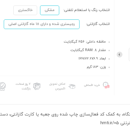
انتخاب رنگ با استعلام تلفنی:
مشکی
خاکستری
انتخاب گارانتی:
رجیستری شده و دارای 18 ماه گارانتی اصلی
حافظه داخلی: 256 گیگابایت
مقدار RAM: 8 گیگابایت
ابعاد: ۱۶۶x۷۲.۲x۶.۹
وزن: ۱۸۳ گرم
امکان تحویل
۷ روز ضمانت
خرید اقساطی
اکسپرس
بازگشت
hmti.i