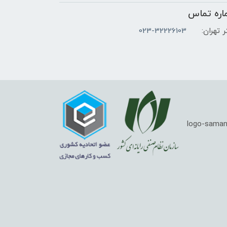
اره تماس
 تهران:
023-32226103