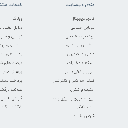
منوی وب‌سایت
خدمات مشتر
کالای دیجیتال
وبلاگ
موبایل اقساطی
دلایل اعتماد ب
نوت بوک اقساطی
قوانین و مقرر
ماشین های اداری
روش های پرد
صوتی و تصویری
روش های ارسا
شبکه و مخابرات
فرصت های ش
سرور و ذخیره ساز
پرسش های مت
کمک آموزشی و کنفرانس
پرداخت مستق
امنیت و کنترل
ضمانت بازگش
برق اضطراری و انرژی پاک
گارانتی طلایی
لوازم خانگی
شگفت انگیز
فروش اقساطی