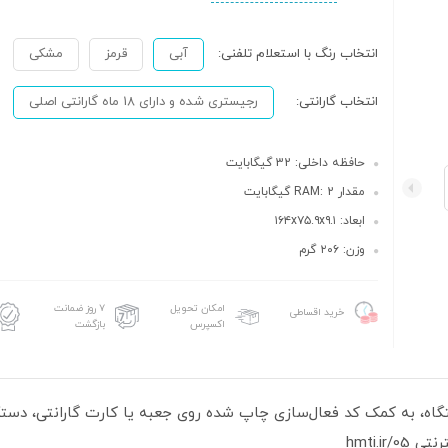
انتخاب رنگ با استعلام تلفنی:
آبی
قرمز
مشکی
انتخاب گارانتی:
رجیستری شده و دارای 18 ماه گارانتی اصلی
حافظه داخلی: 32 گیگابایت
مقدار RAM: 2 گیگابایت
ابعاد: ۱۶۴x۷۵.۹x۹.۱
وزن: ۲۰۶ گرم
امکان تحویل
۷ روز ضمانت
خرید اقساطی
اکسپرس
بازگشت
hmti.i