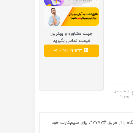
جهت مشاوره و بهترین
قیمت تماس بگیرید
021-28424133
ضمانت اصل
بودن کالا
هشدار سامانه همتا: حتما در زمان تحویل دستگاه، به کمک کد فعال‌سازی چاپ شده روی جعبه یا کارت گارانتی، دستگاه را از طریق #7777*، برای سیم‌کارت خود