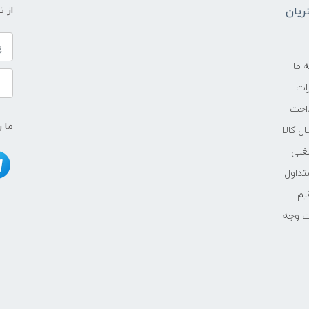
یان
از 
ه ما
ات
اخت
ما ر
ل کالا
غلی
داول
یم
ت وجه