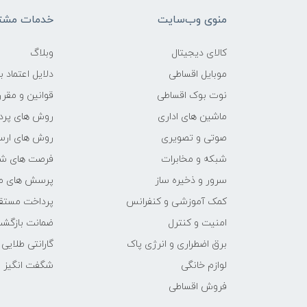
پردازنده‌ي گرافيکي
منوی وب‌سایت
خدمات مشتر
پشتیبانی از کارت حافظه جانبی
کالای دیجیتال
وبلاگ
حداکثر ظرفیت کارت حافظه
موبایل اقساطی
دلایل اعتماد ب
نوت بوک اقساطی
قوانین و مقرر
صفحه نمایش رنگی
ماشین های اداری
روش های پرد
صوتی و تصویری
روش های ارسا
صفحه نمایش لمسی
شبکه و مخابرات
فرصت های ش
فناوری صفحه‌نمایش
سرور و ذخیره ساز
پرسش های مت
کمک آموزشی و کنفرانس
پرداخت مستق
بازه‌ی اندازه صفحه نمایش
امنیت و کنترل
ضمانت بازگش
برق اضطراری و انرژی پاک
گارانتی طلایی
اندازه
لوازم خانگی
شگفت انگیز
نسبت صفحه‌نمایش به بدنه
فروش اقساطی