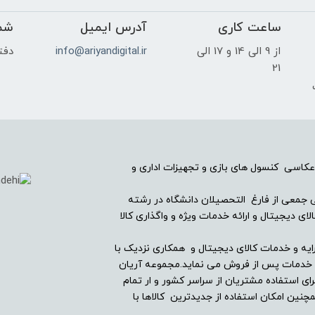
120 × 160 پیکسل
ساعت کاری
آدرس ایمیل
شم
از 9 الی 14 و 17 الی
113 پیکسل بر هر اینچ
info@ariyandigital.ir
دفتر
21
ک
4:3
64 هزار رنگ
2G
عکاسی کنسول های بازی و تجهیزات اداری و
GSM 900 / 1800
ریان دیجیتال در سال ۱۳۸۲ با همراهی جمعی از فارغ التحصیلان دانشگاه در رشته
ی دیجیتال و ارائه خدمات ویژه و واگذاری کالا
برای هر دو سیم کارت
ایه و خدمات کالای دیجیتال و همکاری نزدیک با
ین خدمات پس از فروش می نماید.مجموعه آریان
ندارد
ای استفاده مشتریان از سراسر کشور و ار تمام
ین امکان استفاده از جدیدترین کالاها با
ندارد