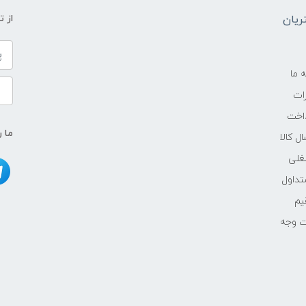
ندارد
یان
از 
ندارد
ندارد
ه ما
ات
بله
اخت
ما ر
ل کالا
خیر
غلی
TFT
داول
یم
تا 2.0 اینچ
ت وجه
1.7 اینچ
-