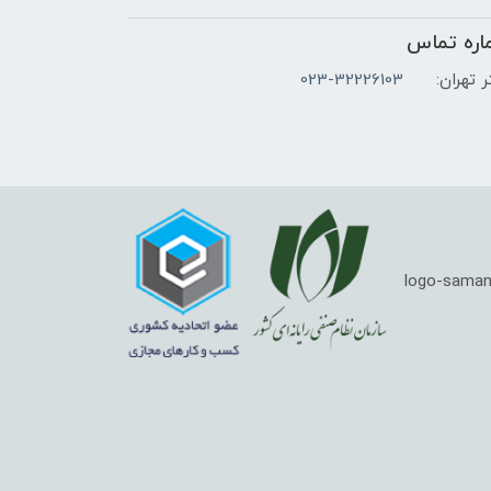
اره تماس
 تهران:
023-32226103