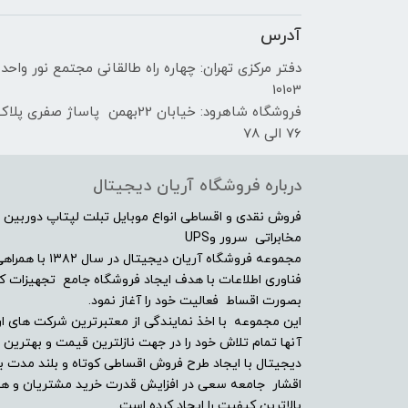
رزولوشن
آدرس
تراکم پیکسلی
دفتر مرکزی تهران: چهاره راه طالقانی مجتمع نور واحد
10103
فروشگاه شاهرود: خیابان 22بهمن پاساژ صفری پلا
نسبت تصویر
76 الی 78
تعداد رنگ
درباره فروشگاه آریان دیجیتال
شبکه های ارتباطی
فروش نقدی و اقساطی انواع موبایل تبلت لپتاپ دوربین 
مخابراتی سرور وUPS
شبکه 2G
مجموعه فروشگاه آ
فناوری اطلاعات با هدف ایجاد فروشگاه جامع تجهیزات کالا
بصورت اقساط فعالیت خود را آغاز نمود.
این مجموعه با اخذ نمایندگی از معتبرترین شرکت های ار
آنها تمام تلاش خود را در جهت نازلترین قیمت و بهتر
شبکه 3G
دیجیتال با ایجاد طرح فروش اقساطی کوتاه و بلند مدت بر
اقشار جامعه سعی در افزایش قدرت خرید مشتریان و همچن
شبکه 4G
بالاترین کیفیت را ایجاد کرده است.