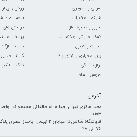
صوتی و تصویری
روش های ارسا
پردازنده ی گرافیکی
شبکه و مخابرات
فرصت های ش
سازنده پردازنده گرافیکی
سرور و ذخیره ساز
پرسش های مت
کمک آموزشی و کنفرانس
پرداخت مستق
حافظه اختصاصی پردازنده
امنیت و کنترل
ضمانت بازگش
گرافیکی
برق اضطراری و انرژی پاک
گارانتی طلایی
مشخصات صفحه نمایش
لوازم خانگی
شگفت انگیز
فروش اقساطی
اندازه صفحه نمایش
آدرس
نوع صفحه نمایش
دفتر مرکزی تهران: چهاره راه طالقانی مجتمع نور واحد
دقت صفحه نمایش
10103
فروشگاه شاهرود: خیابان 22بهمن پاساژ صفری پلا
صفحه نمایش مات
76 الی 78