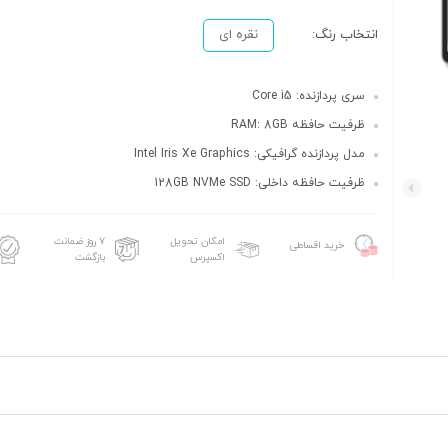
انتخاب رنگ:
نقره ای
سری پردازنده: Core i5
ظرفیت حافظه RAM: 8GB
مدل پردازنده گرافیکی: Intel Iris Xe Graphics
ظرفیت حافظه داخلی: 128GB NVMe SSD
امکان تحویل
۷ روز ضمانت
خرید اقساطی
اکسپرس
بازگشت