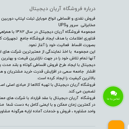
صفحه نمایش لمسی
درباره فروشگاه آریان دیجیتال
فروش نقدی و اقساطی انواع موبایل تبلت لپتاپ دوربین 
امکانات و سنسورها
مخابراتی سرور وUPS
مجموعه فروشگاه آ
وبکم
فناوری اطلاعات با هدف ایجاد فروشگاه جامع تجهیزات کالا
بصورت اقساط فعالیت خود را آغاز نمود.
درایو نوری
این مجموعه با اخذ نمایندگی از معتبرترین شرکت های ار
آنها تمام تلاش خود را در جهت نازلترین قیمت و بهتر
دیجیتال با ایجاد طرح فروش اقساطی کوتاه و بلند مدت بر
کیبورد با نور پس زمینه
اقشار جامعه سعی در افزایش قدرت خرید مشتریان و همچن
بالاترین کیفیت را ایجاد کرده است.
سنسور تشخیص چهره
فروشگاه آریان دیجیتال با تهیه کالاها از مبادی اصلی اصلا
تضمین می کند.
بلوتوث
فروشگاه آریان دیجیتال با عقد قرارداد با شرکت های معت
تماس با ما
در کمترین زمان ممکن و با ایمنی کامل به دست شما مشت
حسگر اثر انگشت
واحد مشاوره ، فروش و خدمات آماده ارایه هرگونه مشاوره
شبکه بی سیم Wi-Fi