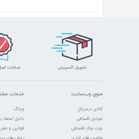
سازنده پردازنده
محدوده سرعت پردازنده
فرکانس پردازنده
حافظه Cache
تحویل اکسپرس
ضمانت اصل‌ب
حافظه ی رم
نوع حافظه RAM
منوی وب‌سایت
خدمات مشتر
نوع و باس رم
کالای دیجیتال
وبلاگ
حافظه دستگاه
موبایل اقساطی
دلایل اعتماد ب
نوت بوک اقساطی
قوانین و مقرر
نوع حافظه داخلی
ماشین های اداری
روش های پرد