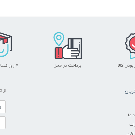
Intel
-
2.4 گیگاهرتز تا 4.2 گیگاهرتز
8 مگابایت
ودن کالا
پرداخت در محل
۷ روز ضمانت بازگشت
8GB
یان
از 
LPDDR4X
---
ه ما
ات
128GB NVMe SSD
اخت