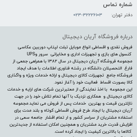
شماره تماس
بدون حافظه‌ی گرافیکی مجزا
دفتر تهران:
023-32226103
مشخصات صفحه نمایش
درباره فروشگاه آریان دیجیتال
اندازه صفحه نمایش
فروش نقدی و اقساطی انواع موبایل تبلت لپتاپ دوربین عکاسی
کنسول های بازی و تجهیزات اداری و مخابراتی سرور وUPS
مجموعه فروشگاه آریان دیجیتال در سال ۱۳۸۲ با همراهی جمعی از
21.5"
فارغ التحصیلان دانشگاه در رشته فناوری اطلاعات با هدف ایجاد
فروشگاه جامع تجهیزات کالای دیجیتال و ارائه خدمات ویژه و واگذاری
نوع صفحه نمایش
کالا بصورت اقساط فعالیت خود را آغاز نمود.
این مجموعه با اخذ نمایندگی از معتبرترین شرکت های ارایه و خدمات
FHD (1920×1080) IPS
کالای دیجیتال و همکاری نزدیک با آنها تمام تلاش خود را در جهت
نازلترین قیمت و بهترین خدمات پس از فروش می نماید.مجموعه
نرخ تصویر
آریان دیجیتال با ایجاد طرح فروش اقساطی کوتاه و بلند مدت برای
استفاده مشتریان از سراسر کشور و ار تمام اقشار جامعه سعی در
افزایش قدرت خرید مشتریان و همچنین امکان استفاده از جدیدترین
-
کالاها با بالاترین کیفیت را ایجاد کرده است.