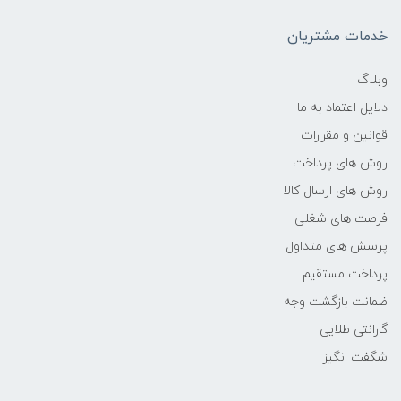
-
خدمات مشتریان
فرکانس پردازنده
وبلاگ
دلایل اعتماد به ما
2.4 گیگاهرتز تا 4.2 گیگاهرتز
قوانین و مقررات
حافظه Cache
روش های پرداخت
روش های ارسال کالا
4 مگابایت
فرصت های شغلی
پرسش های متداول
حافظه ی رم
پرداخت مستقیم
8GB
ضمانت بازگشت وجه
گارانتی طلایی
نوع حافظه RAM
شگفت انگیز
نوع و باس رم