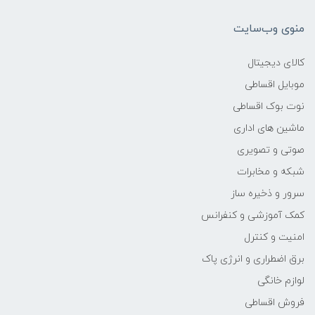
185.3×404.8×490.2 میلی متر
منوی وب‌سایت
وزن
کالای دیجیتال
6.0 کیلوگرم
موبایل اقساطی
نوت بوک اقساطی
پردازنده اصلی
ماشین های اداری
مدل پردازنده
صوتی و تصویری
شبکه و مخابرات
I5(1135G7)
سرور و ذخیره ساز
کمک آموزشی و کنفرانس
سازنده پردازنده
امنیت و کنترل
INTEL
برق اضطراری و انرژی پاک
لوازم خانگی
محدوده سرعت پردازنده
فروش اقساطی