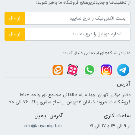
از تخفیف‌ها و جدیدترین‌های فروشگاه ما باخبر شوید:
DDR4 3200MHz
ارسال
حافظه دستگاه
ارسال
---
ما را در شبکه‌های اجتماعی دنبال کنید:
نوع حافظه داخلی
HDD
آدرس
پردازنده ی گرافیکی
دفتر مرکزی تهران: چهاره راه طالقانی مجتمع نور واحد 10103
فروشگاه شاهرود: خیابان 22بهمن پاساژ صفری پلاک 76 الی 78
سازنده پردازنده گرافیکی
ساعت کاری
آدرس ایمیل
INTEL
از 9 الی 14 و 17 الی 21
info@ariyandigital.ir
حافظه اختصاصی پردازنده گرافیکی