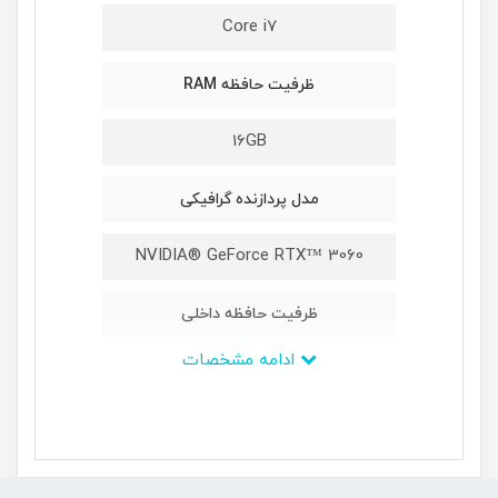
Core i7
ظرفیت حافظه RAM
16GB
مدل پردازنده گرافیکی
NVIDIA® GeForce RTX™ 3060
ظرفیت حافظه داخلی
ادامه مشخصات
1TB NVMe PCIe Gen3x4
ابعاد
۳۹۸x۲۷۳x۲۴.۲ میلی‌متر