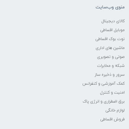
منوی وب‌سایت
وزن
کالای دیجیتال
۲.6 کیلوگرم
موبایل اقساطی
نوت بوک اقساطی
پردازنده اصلی
ماشین های اداری
مدل پردازنده
صوتی و تصویری
شبکه و مخابرات
۱۲۷۰۰H
سرور و ذخیره ساز
کمک آموزشی و کنفرانس
سازنده پردازنده
امنیت و کنترل
Intel
برق اضطراری و انرژی پاک
لوازم خانگی
محدوده سرعت پردازنده
فروش اقساطی