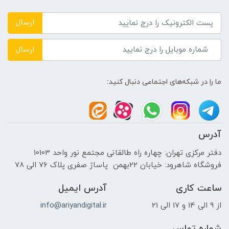
DDR4 3200MHz
ارسال
حافظه دستگاه
ارسال
---
ما را در شبکه‌های اجتماعی دنبال کنید:
نوع حافظه داخلی
SSD
آدرس
پردازنده ی گرافیکی
دفتر مرکزی تهران: چهاره راه طالقانی مجتمع نور واحد 10103
فروشگاه شاهرود: خیابان 22بهمن پاساژ صفری پلاک 76 الی 78
سازنده پردازنده گرافیکی
ساعت کاری
آدرس ایمیل
NVIDIA
از 9 الی 14 و 17 الی 21
info@ariyandigital.ir
حافظه اختصاصی پردازنده گرافیکی
شماره تماس