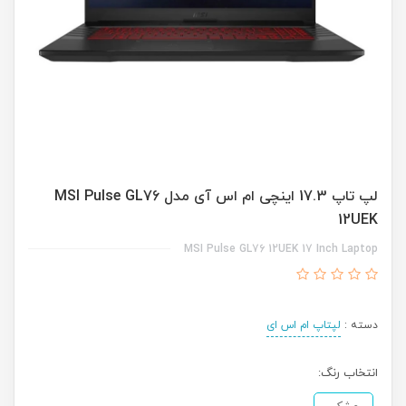
لپ تاپ 17.3 اینچی ام اس آی مدل MSI Pulse GL76
12UEK
MSI Pulse GL76 12UEK 17 Inch Laptop
دسته :
لپتاپ ام اس ای
انتخاب رنگ: