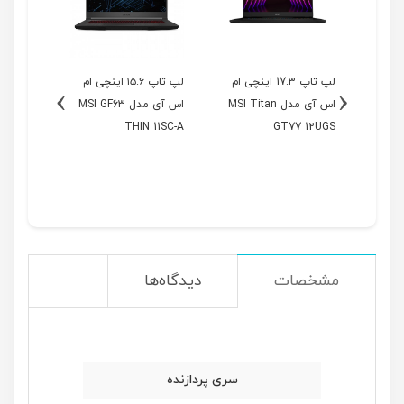
اینچی ام
لپ تاپ 17.3 اینچی ام
لپ تاپ ۱۵.۶ اینچی ام
›
‹
 MSI Katana
اس آی مدل MSI Titan
اس آی مدل MSI GF63
THIN 11SC-A
GT77 12UGS
مشخصات
دیدگاه‌ها
سری پردازنده