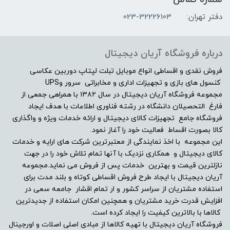
6GB
دفتر تهران:
023-32226103
مشخصات صفحه نمایش
درباره فروشگاه آریان دیجیتال
اندازه صفحه نمایش
فروش نقدی و اقساطی انواع موبایل تبلت لپتاپ دوربین عکاسی
کنسول های بازی و تجهیزات اداری و مخابراتی سرور وUPS
مجموعه فروشگاه آریان دیجیتال در سال ۱۳۸۲ با همراهی جمعی از
17.3 اینچ
فارغ التحصیلان دانشگاه در رشته فناوری اطلاعات با هدف ایجاد
فروشگاه جامع تجهیزات کالای دیجیتال و ارائه خدمات ویژه و واگذاری
نوع صفحه نمایش
کالا بصورت اقساط فعالیت خود را آغاز نمود.
این مجموعه با اخذ نمایندگی از معتبرترین شرکت های ارایه و خدمات
IPS level panel
کالای دیجیتال و همکاری نزدیک با آنها تمام تلاش خود را در جهت
نازلترین قیمت و بهترین خدمات پس از فروش می نماید.مجموعه
دقت صفحه نمایش
آریان دیجیتال با ایجاد طرح فروش اقساطی کوتاه و بلند مدت برای
استفاده مشتریان از سراسر کشور و ار تمام اقشار جامعه سعی در
افزایش قدرت خرید مشتریان و همچنین امکان استفاده از جدیدترین
۱۰۸۰ × ۱۹۲۰ پیکسل - Full HD
کالاها با بالاترین کیفیت را ایجاد کرده است.
فروشگاه آریان دیجیتال با تهیه کالاها از مبادی اصلی اصلات و اورجینال
نرخ بروز رسانی 144Hz