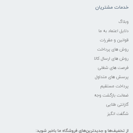
-
خدمات مشتریان
فرکانس پردازنده
وبلاگ
دلایل اعتماد به ما
۲.3 گیگاهرتز تا 4.6 گیگاهرتز
قوانین و مقررات
حافظه Cache
روش های پرداخت
روش های ارسال کالا
24 مگابایت
فرصت های شغلی
پرسش های متداول
حافظه ی رم
پرداخت مستقیم
16GB
ضمانت بازگشت وجه
گارانتی طلایی
نوع حافظه RAM
شگفت انگیز
نوع و باس رم
از تخفیف‌ها و جدیدترین‌های فروشگاه ما باخبر شوید: