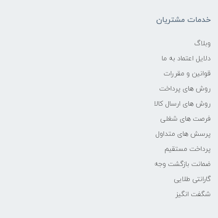
فرکانس پردازنده
خدمات مشتریان
1.8up to4.9 GHz
وبلاگ
دلایل اعتماد به ما
حافظه Cache
قوانین و مقررات
8 مگابایت
روش های پرداخت
روش های ارسال کالا
نوع حافظه RAM
فرصت های شغلی
پرسش های متداول
DDR4
پرداخت مستقیم
نوع حافظه داخلی
ضمانت بازگشت وجه
گارانتی طلایی
SSD
شگفت انگیز
سازنده پردازنده گرافیکی