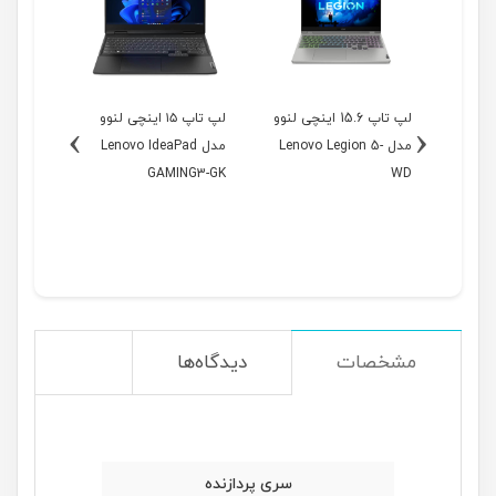
1 اینچی لنوو
لپ تاپ 15.6 اینچی لنوو
لپ تاپ ۱۵ اینچی لنوو
›
‹
Leno-
مدل Lenovo Legion 5-
مدل Lenovo IdeaPad
مدل
NG3-GL
GAMING3-GK
WD
مشخصات
دیدگاه‌ها
سری پردازنده