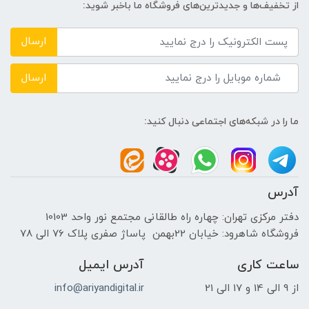
از تخفیف‌ها و جدیدترین‌های فروشگاه ما باخبر شوید:
AMD
ارسال
حافظه اختصاصی پردازنده گرافیکی
ارسال
2GB
ما را در شبکه‌های اجتماعی دنبال کنید:
اندازه صفحه نمایش
15.6 اینچ
آدرس
نوع صفحه نمایش
دفتر مرکزی تهران: چهاره راه طالقانی مجتمع نور واحد 10103
فروشگاه شاهرود: خیابان 22بهمن پاساژ صفری پلاک 76 الی 78
-
ساعت کاری
آدرس ایمیل
دقت صفحه نمایش
از 9 الی 14 و 17 الی 21
info@ariyandigital.ir
Full HD| 1920 x1080