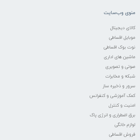
18x245x368 میلی‌متر
منوی وب‌سایت
وزن
کالای دیجیتال
1.9 کیلوگرم
موبایل اقساطی
نوت بوک اقساطی
مدل پردازنده
ماشین های اداری
10510u
صوتی و تصویری
شبکه و مخابرات
سازنده پردازنده
سرور و ذخیره ساز
کمک آموزشی و کنفرانس
Intel
امنیت و کنترل
محدوده سرعت پردازنده
برق اضطراری و انرژی پاک
لوازم خانگی
-
فروش اقساطی