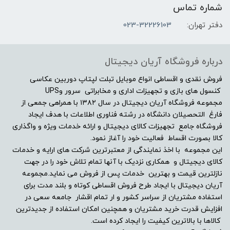
شماره تماس
دفتر تهران:
023-32226103
صفحه نمایش مات
بله
درباره فروشگاه آریان دیجیتال
صفحه نمایش لمسی
فروش نقدی و اقساطی انواع موبایل تبلت لپتاپ دوربین عکاسی
کنسول های بازی و تجهیزات اداری و مخابراتی سرور وUPS
مجموعه فروشگاه آریان دیجیتال در سال ۱۳۸۲ با همراهی جمعی از
خیر
فارغ التحصیلان دانشگاه در رشته فناوری اطلاعات با هدف ایجاد
فروشگاه جامع تجهیزات کالای دیجیتال و ارائه خدمات ویژه و واگذاری
درایو نوری
کالا بصورت اقساط فعالیت خود را آغاز نمود.
این مجموعه با اخذ نمایندگی از معتبرترین شرکت های ارایه و خدمات
بدون درایو نوری
کالای دیجیتال و همکاری نزدیک با آنها تمام تلاش خود را در جهت
نازلترین قیمت و بهترین خدمات پس از فروش می نماید.مجموعه
توضیحات درایو نوری
آریان دیجیتال با ایجاد طرح فروش اقساطی کوتاه و بلند مدت برای
استفاده مشتریان از سراسر کشور و ار تمام اقشار جامعه سعی در
افزایش قدرت خرید مشتریان و همچنین امکان استفاده از جدیدترین
-
کالاها با بالاترین کیفیت را ایجاد کرده است.