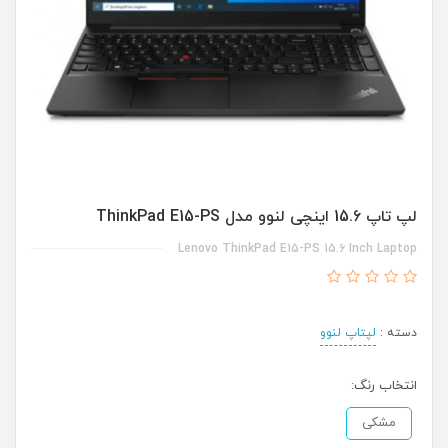
لپ تاپ 15.6 اینچی لنوو مدل ThinkPad E15-PS
Lenovo ThinkPad E15-PS 15.6 Inch Laptop
دسته :
لپتاپ لنوو
انتخاب رنگ:
مشکی