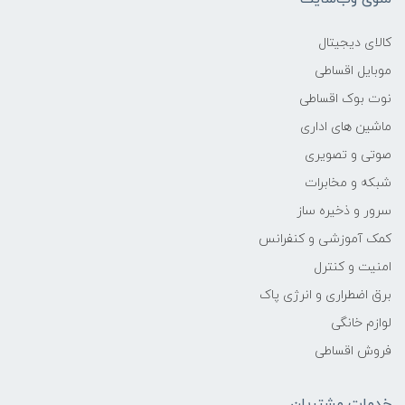
وزن
کالای دیجیتال
-
موبایل اقساطی
نوت بوک اقساطی
پردازنده اصلی
ماشین های اداری
مدل پردازنده
صوتی و تصویری
شبکه و مخابرات
1135G7
سرور و ذخیره ساز
کمک آموزشی و کنفرانس
سازنده پردازنده
امنیت و کنترل
Intel
برق اضطراری و انرژی پاک
لوازم خانگی
محدوده سرعت پردازنده
فروش اقساطی
-
خدمات مشتریان