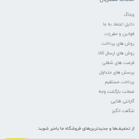
فرکانس پردازنده
وبلاگ
دلایل اعتماد به ما
2.4 گیگاهرتز تا 4.2 گیگاهرتز
قوانین و مقررات
حافظه Cache
روش های پرداخت
روش های ارسال کالا
8 مگابایت
فرصت های شغلی
پرسش های متداول
حافظه ی رم
پرداخت مستقیم
8GB
ضمانت بازگشت وجه
گارانتی طلایی
نوع حافظه RAM
شگفت انگیز
نوع و باس رم
از تخفیف‌ها و جدیدترین‌های فروشگاه ما باخبر شوید:
DDR4 3200MHz