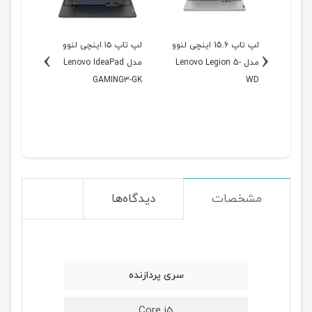
1 اینچی لنوو
لپ تاپ 15.6 اینچی لنوو
لپ تاپ ۱۵ اینچی لنوو
›
‹
Leno-
مدل Lenovo Legion 5-
مدل Lenovo IdeaPad
مدل
NG3-GL
GAMING3-GK
WD
مشخصات
دیدگاه‌ها
سری پردازنده
Core i5