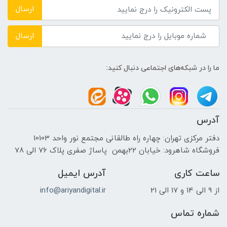
ارسال
حافظه دستگاه
ارسال
---
ما را در شبکه‌های اجتماعی دنبال کنید:
نوع حافظه داخلی
1TB HDD + 128GB M2 SSD
آدرس
پردازنده ی گرافیکی
دفتر مرکزی تهران: چهاره راه طالقانی مجتمع نور واحد 10103
فروشگاه شاهرود: خیابان 22بهمن پاساژ صفری پلاک 76 الی 78
سازنده پردازنده گرافیکی
ساعت کاری
آدرس ایمیل
NVIDIA
از 9 الی 14 و 17 الی 21
info@ariyandigital.ir
حافظه اختصاصی پردازنده گرافیکی
شماره تماس