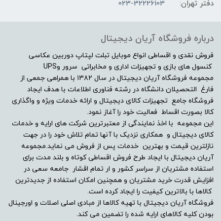
2GB
دفتر تهران:
023-32226103
مشخصات صفحه نمایش
درباره فروشگاه آریان دیجیتال
اندازه صفحه نمایش
فروش نقدی و اقساطی انواع موبایل تبلت لپتاپ دوربین عکاسی
کنسول های بازی و تجهیزات اداری و مخابراتی سرور وUPS
مجموعه فروشگاه آریان دیجیتال در سال ۱۳۸۲ با همراهی جمعی از
14"
فارغ التحصیلان دانشگاه در رشته فناوری اطلاعات با هدف ایجاد
فروشگاه جامع تجهیزات کالای دیجیتال و ارائه خدمات ویژه و واگذاری
نوع صفحه نمایش
کالا بصورت اقساط فعالیت خود را آغاز نمود.
این مجموعه با اخذ نمایندگی از معتبرترین شرکت های ارایه و خدمات
(1080×FHD (1920
کالای دیجیتال و همکاری نزدیک با آنها تمام تلاش خود را در جهت
نازلترین قیمت و بهترین خدمات پس از فروش می نماید.مجموعه
دقت صفحه نمایش
آریان دیجیتال با ایجاد طرح فروش اقساطی کوتاه و بلند مدت برای
استفاده مشتریان از سراسر کشور و ار تمام اقشار جامعه سعی در
افزایش قدرت خرید مشتریان و همچنین امکان استفاده از جدیدترین
-
کالاها با بالاترین کیفیت را ایجاد کرده است.
فروشگاه آریان دیجیتال با تهیه کالاها از مبادی اصلی اصلات و اورجینال
صفحه نمایش مات
بودن کلیه کالاهای ارایه شده را تضمین می کند.