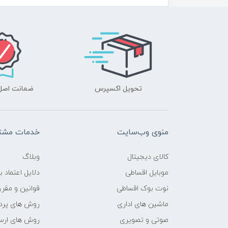
محدوده سرعت پردازنده
فرکانس پردازنده
حافظه Cache
تحویل اکسپرس
ضمانت اصل‌ب
حافظه ی رم
نوع حافظه RAM
منوی وب‌سایت
خدمات مشتر
نوع و باس رم
کالای دیجیتال
وبلاگ
حافظه دستگاه
موبایل اقساطی
دلایل اعتماد ب
نوت بوک اقساطی
قوانین و مقرر
نوع حافظه داخلی
ماشین های اداری
روش های پرد
صوتی و تصویری
روش های ارسا
پردازنده ی گرافیکی