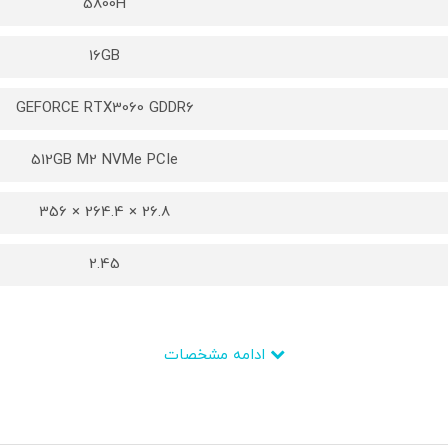
5800H
16GB
GEFORCE RTX3060 GDDR6
512GB M2 NVMe PCIe
26.8 × 264.4 × 356
2.45
ادامه مشخصات
Ryzen 7
AMD