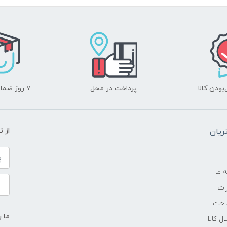
-
3.2 گیگاهرتز تا 4.4 گیگاهرتز
16 مگابایت
ودن کالا
پرداخت در محل
۷ روز ضمانت بازگشت
16GB
یان
از 
DDR4
---
ه ما
ات
SSD
اخت
ما ر
ل کالا