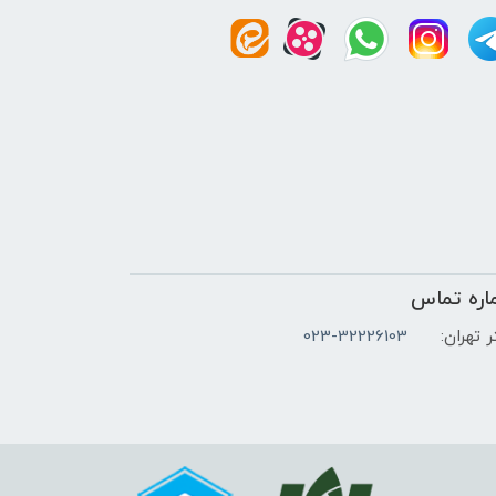
اره تماس
 تهران:
023-32226103