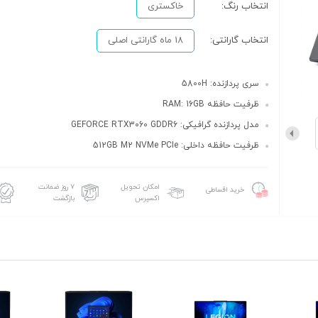
انتخاب رنگ:
خاکستری
انتخاب گارانتی:
18 ماه گارانتی اصلی
سری پردازنده: 5800H
ظرفیت حافظه RAM: 16GB
مدل پردازنده گرافیکی: GEFORCE RTX3060 GDDR6
ظرفیت حافظه داخلی: 512GB M2 NVMe PCIe
امکان تحویل
۷ روز ضمانت
خرید اقساطی
اکسپرس
بازگشت