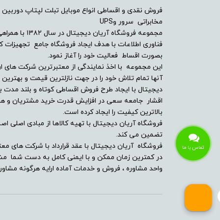
فروش نقدی و اقساطی انواع موبایل تبلت لپتاپ دوربین 
امکانات و سنسورها
مخابراتی سرور وUPS
مجموعه فروشگاه آ
درایو نوری
فناوری اطلاعات با هدف ایجاد فروشگاه جامع تجهیزات کالا
بصورت اقساط فعالیت خود را آغاز نمود.
توضیحات درایو نوری
این مجموعه با اخذ نمایندگی از معتبرترین شرکت های ار
آنها تمام تلاش خود را در جهت نازلترین قیمت و بهتر
دیجیتال با ایجاد طرح فروش اقساطی کوتاه و بلند مدت بر
وبکم
اقشار جامعه سعی در افزایش قدرت خرید مشتریان و همچن
بالاترین کیفیت را ایجاد کرده است.
مشخصات اسپیکر
فروشگاه آریان دیجیتال با تهیه کالاها از مبادی اصلی اصلا
تضمین می کند.
بلوتوث
فروشگاه آریان دیجیتال با عقد قرارداد با شرکت های معت
تماس با ما
در کمترین زمان ممکن و با ایمنی کامل به دست شما مشت
پورت ها و درگاه ارتباطی
واحد مشاوره ، فروش و خدمات آماده ارایه هرگونه مشاوره
حسگر اثر انگشت
کارت خوان