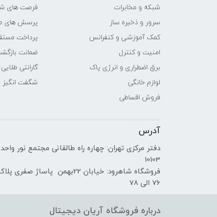
شبکه و مخابرات
فرصت های ش
سازنده پردازنده گرافیکی
سرور و ذخیره ساز
پرسش های مت
کمک آموزشی و کنفرانس
پرداخت مستق
حافظه اختصاصی پردازنده
امنیت و کنترل
ضمانت بازگش
گرافیکی
برق اضطراری و انرژی پاک
گارانتی طلایی
مشخصات صفحه نمایش
لوازم خانگی
شگفت انگیز
فروش اقساطی
اندازه صفحه نمایش
آدرس
نوع صفحه نمایش
دفتر مرکزی تهران: چهاره راه طالقانی مجتمع نور واحد
دقت صفحه نمایش
10103
فروشگاه شاهرود: خیابان 22بهمن پاساژ صفری پلا
صفحه نمایش مات
76 الی 78
صفحه نمایش لمسی
درباره فروشگاه آریان دیجیتال