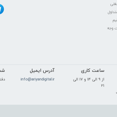
غلی
NVIDIA
داول
یم
6GB
ت وجه
16.1
ساعت کاری
آدرس ایمیل
WQXGA 2K(2560X1600) IPS
شم
از 9 الی 14 و 17 الی
info@ariyandigital.ir
دفتر
-
21
ک
بله
خیر