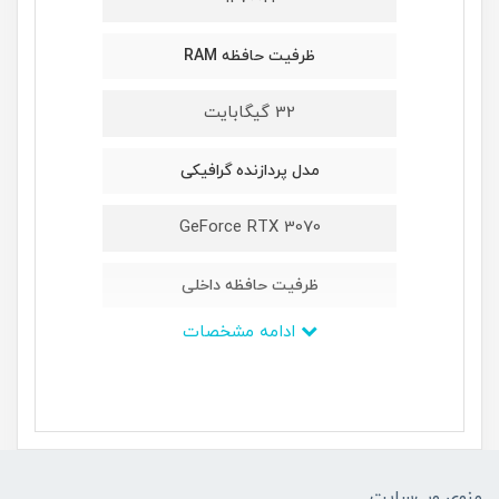
ظرفیت حافظه RAM
32 گیگابایت
مدل پردازنده گرافیکی
GeForce RTX 3070
ظرفیت حافظه داخلی
ادامه مشخصات
1TB M2 NVMe PCIe
ابعاد (میلیمتر)
26.8 × 264.4 × 356
منوی وب‌سایت