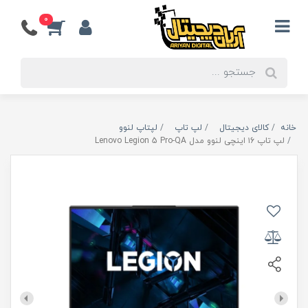
0
خانه
کالای دیجیتال
لپ تاپ
لپتاپ لنوو
لپ تاپ ۱6 اینچی لنوو مدل Lenovo Legion 5 Pro-QA