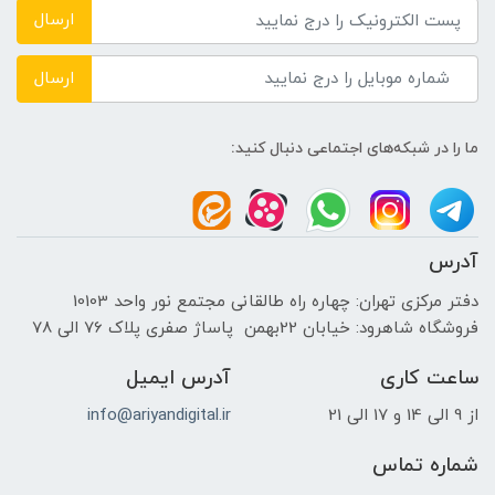
ارسال
حافظه دستگاه
ارسال
---
ما را در شبکه‌های اجتماعی دنبال کنید:
نوع حافظه داخلی
SSD
آدرس
پردازنده ی گرافیکی
دفتر مرکزی تهران: چهاره راه طالقانی مجتمع نور واحد 10103
فروشگاه شاهرود: خیابان 22بهمن پاساژ صفری پلاک 76 الی 78
سازنده پردازنده گرافیکی
ساعت کاری
آدرس ایمیل
NVIDIA
از 9 الی 14 و 17 الی 21
info@ariyandigital.ir
حافظه اختصاصی پردازنده گرافیکی
شماره تماس