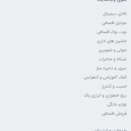
وزن (kg)
کالای دیجیتال
2.49KG
موبایل اقساطی
نوت بوک اقساطی
پردازنده اصلی
ماشین های اداری
مدل پردازنده
صوتی و تصویری
شبکه و مخابرات
Core i7
سرور و ذخیره ساز
کمک آموزشی و کنفرانس
سازنده پردازنده
امنیت و کنترل
Intel
برق اضطراری و انرژی پاک
لوازم خانگی
محدوده سرعت پردازنده
فروش اقساطی
-
خدمات مشتریان