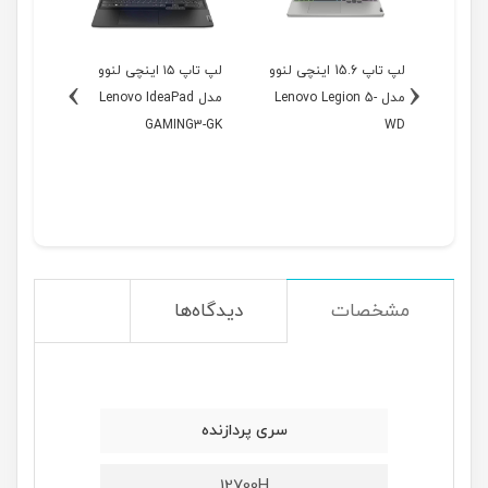
1 اینچی لنوو
لپ تاپ 15.6 اینچی لنوو
لپ تاپ ۱۵ اینچی لنوو
›
‹
Leno-
مدل Lenovo Legion 5-
مدل Lenovo IdeaPad
مدل
NG3-GL
GAMING3-GK
WD
مشخصات
دیدگاه‌ها
سری پردازنده
12700H