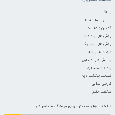
فرکانس پردازنده
وبلاگ
دلایل اعتماد به ما
2.3 گیگاهرتز تا 4.7 گیگاهرتز
قوانین و مقررات
حافظه Cache
روش های پرداخت
روش های ارسال کالا
24 MB
فرصت های شغلی
پرسش های متداول
حافظه ی رم
پرداخت مستقیم
32 گیگابایت
ضمانت بازگشت وجه
گارانتی طلایی
نوع حافظه RAM
شگفت انگیز
نوع و باس رم
از تخفیف‌ها و جدیدترین‌های فروشگاه ما باخبر شوید:
DDR5 4800MHz