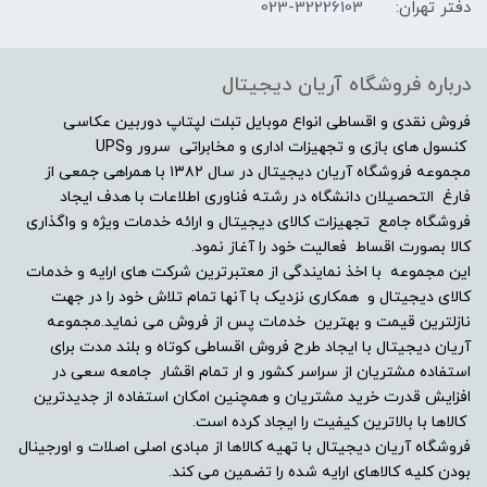
8GB
دفتر تهران:
023-32226103
مشخصات صفحه نمایش
درباره فروشگاه آریان دیجیتال
اندازه صفحه نمایش
فروش نقدی و اقساطی انواع موبایل تبلت لپتاپ دوربین عکاسی
کنسول های بازی و تجهیزات اداری و مخابراتی سرور وUPS
مجموعه فروشگاه آریان دیجیتال در سال ۱۳۸۲ با همراهی جمعی از
"16.0
فارغ التحصیلان دانشگاه در رشته فناوری اطلاعات با هدف ایجاد
فروشگاه جامع تجهیزات کالای دیجیتال و ارائه خدمات ویژه و واگذاری
نوع صفحه نمایش
کالا بصورت اقساط فعالیت خود را آغاز نمود.
این مجموعه با اخذ نمایندگی از معتبرترین شرکت های ارایه و خدمات
WQXGA (2560 x 1600) IPS
کالای دیجیتال و همکاری نزدیک با آنها تمام تلاش خود را در جهت
نازلترین قیمت و بهترین خدمات پس از فروش می نماید.مجموعه
نرخ تصویر
آریان دیجیتال با ایجاد طرح فروش اقساطی کوتاه و بلند مدت برای
استفاده مشتریان از سراسر کشور و ار تمام اقشار جامعه سعی در
افزایش قدرت خرید مشتریان و همچنین امکان استفاده از جدیدترین
165 هرتز
کالاها با بالاترین کیفیت را ایجاد کرده است.
فروشگاه آریان دیجیتال با تهیه کالاها از مبادی اصلی اصلات و اورجینال
صفحه نمایش مات
بودن کلیه کالاهای ارایه شده را تضمین می کند.