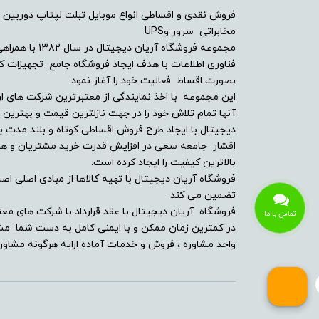
فروش نقدی و اقساطی انواع موبایل تبلت لپتاپ دوربین 
امکانات و سنسورها
مخابراتی سرور وUPS
مجموعه فروشگاه آ
درایو نوری
فناوری اطلاعات با هدف ایجاد فروشگاه جامع تجهیزات کالا
بصورت اقساط فعالیت خود را آغاز نمود.
توضیحات درایو نوری
این مجموعه با اخذ نمایندگی از معتبرترین شرکت های ار
آنها تمام تلاش خود را در جهت نازلترین قیمت و بهتر
دیجیتال با ایجاد طرح فروش اقساطی کوتاه و بلند مدت بر
وبکم
اقشار جامعه سعی در افزایش قدرت خرید مشتریان و همچن
بالاترین کیفیت را ایجاد کرده است.
مشخصات اسپیکر
فروشگاه آریان دیجیتال با تهیه کالاها از مبادی اصلی اصلا
تضمین می کند.
بلوتوث
فروشگاه آریان دیجیتال با عقد قرارداد با شرکت های معت
تماس با ما
در کمترین زمان ممکن و با ایمنی کامل به دست شما مشت
پورت ها و درگاه ارتباطی
واحد مشاوره ، فروش و خدمات آماده ارایه هرگونه مشاوره
حسگر اثر انگشت
کارت خوان