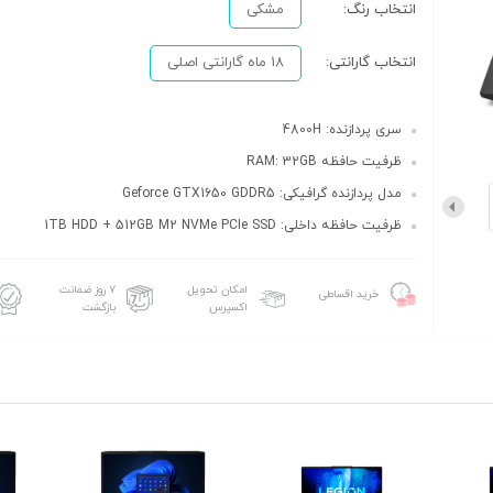
انتخاب رنگ:
مشکی
انتخاب گارانتی:
18 ماه گارانتی اصلی
سری پردازنده: 4800H
ظرفیت حافظه RAM: 32GB
مدل پردازنده گرافیکی: Geforce GTX1650 GDDR5
ظرفیت حافظه داخلی: 1TB HDD + 512GB M2 NVMe PCIe SSD
امکان تحویل
۷ روز ضمانت
خرید اقساطی
اکسپرس
بازگشت