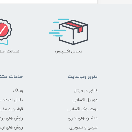
محدوده سرعت پردازنده
فرکانس پردازنده
حافظه Cache
تحویل اکسپرس
ضمانت اصل‌ب
حافظه ی رم
نوع حافظه RAM
منوی وب‌سایت
خدمات مشتر
نوع و باس رم
کالای دیجیتال
وبلاگ
حافظه دستگاه
موبایل اقساطی
دلایل اعتماد ب
نوت بوک اقساطی
قوانین و مقرر
نوع حافظه داخلی
ماشین های اداری
روش های پرد
صوتی و تصویری
روش های ارسا
پردازنده ی گرافیکی