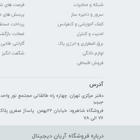
شبکه و مخابرات
فرصت های ش
سازنده پردازنده گرافیکی
سرور و ذخیره ساز
پرسش های مت
کمک آموزشی و کنفرانس
پرداخت مستق
حافظه اختصاصی پردازنده
امنیت و کنترل
ضمانت بازگش
گرافیکی
برق اضطراری و انرژی پاک
گارانتی طلایی
مشخصات صفحه نمایش
لوازم خانگی
شگفت انگیز
فروش اقساطی
اندازه صفحه نمایش
آدرس
نوع صفحه نمایش
دفتر مرکزی تهران: چهاره راه طالقانی مجتمع نور واحد
دقت صفحه نمایش
10103
فروشگاه شاهرود: خیابان 22بهمن پاساژ صفری پلا
صفحه نمایش مات
76 الی 78
صفحه نمایش لمسی
درباره فروشگاه آریان دیجیتال