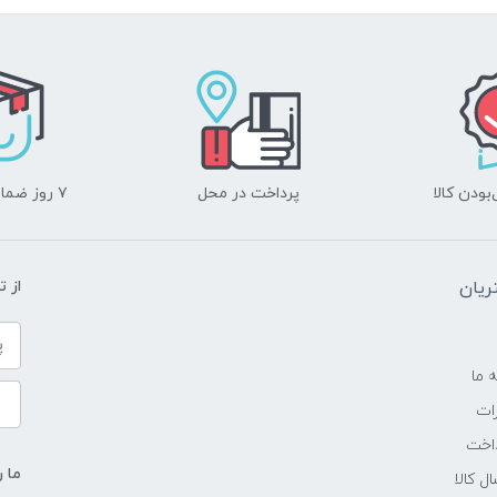
-
2.6 گیگاهرتز تا 5.0 گیگاهرتز
12 مگابایت
ودن کالا
پرداخت در محل
۷ روز ضمانت بازگشت
32GB
یان
از 
DDR4 2666 MHz
---
ه ما
ات
B HDD + 512GB M2 NVMe PCIe SSD
اخت
ما ر
ل کالا