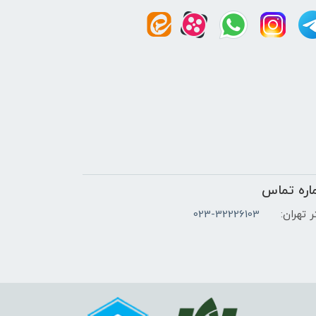
اره تماس
 تهران:
023-32226103