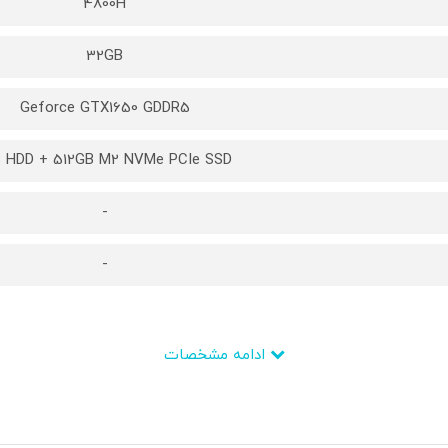
4800H
32GB
Geforce GTX1650 GDDR5
B HDD + 512GB M2 NVMe PCIe SSD
-
-
ادامه مشخصات
Ryzen 7
AMD