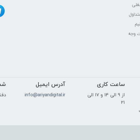
غلی
NVIDIA
داول
یم
4GB
ت وجه
15.6"
ساعت کاری
آدرس ایمیل
FHD IPS (1920×1080)
شم
از 9 الی 14 و 17 الی
info@ariyandigital.ir
دفتر
-
21
ک
بله
خیر