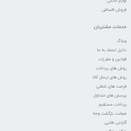
لوازم خانگی
-
فروش اقساطی
فرکانس پردازنده
خدمات مشتریان
2.6 GHz
وبلاگ
دلایل اعتماد به ما
حافظه Cache
قوانین و مقررات
12 مگابایت
روش های پرداخت
روش های ارسال کالا
نوع حافظه RAM
فرصت های شغلی
پرسش های متداول
DDR4
پرداخت مستقیم
نوع حافظه داخلی
ضمانت بازگشت وجه
گارانتی طلایی
SSD