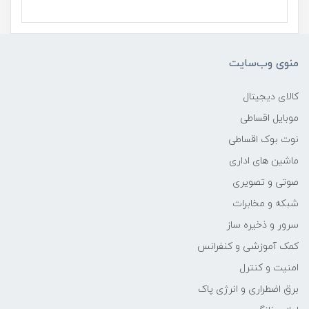
ابعاد
360x275x25 میلی‌متر
منوی وب‌سایت
وزن
کالای دیجیتال
2.39 کیلوگرم
موبایل اقساطی
نوت بوک اقساطی
مدل پردازنده
ماشین های اداری
10750H
صوتی و تصویری
شبکه و مخابرات
سازنده پردازنده
سرور و ذخیره ساز
کمک آموزشی و کنفرانس
Intel
امنیت و کنترل
محدوده سرعت پردازنده
برق اضطراری و انرژی پاک