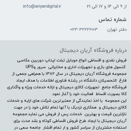
از 9 الی 14 و 17 الی 21
info@ariyandigital.ir
Full HD| 1920 x1080
شماره تماس
دفتر تهران:
023-32226103
صفحه نمایش مات
بله
درباره فروشگاه آریان دیجیتال
صفحه نمایش لمسی
فروش نقدی و اقساطی انواع موبایل تبلت لپتاپ دوربین عکاسی
کنسول های بازی و تجهیزات اداری و مخابراتی سرور وUPS
مجموعه فروشگاه آریان دیجیتال در سال ۱۳۸۲ با همراهی جمعی از
خیر
فارغ التحصیلان دانشگاه در رشته فناوری اطلاعات با هدف ایجاد
فروشگاه جامع تجهیزات کالای دیجیتال و ارائه خدمات ویژه و واگذاری
درایو نوری
کالا بصورت اقساط فعالیت خود را آغاز نمود.
این مجموعه با اخذ نمایندگی از معتبرترین شرکت های ارایه و خدمات
بدون درایو نوری
کالای دیجیتال و همکاری نزدیک با آنها تمام تلاش خود را در جهت
نازلترین قیمت و بهترین خدمات پس از فروش می نماید.مجموعه
توضیحات درایو نوری
آریان دیجیتال با ایجاد طرح فروش اقساطی کوتاه و بلند مدت برای
استفاده مشتریان از سراسر کشور و ار تمام اقشار جامعه سعی در