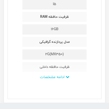
I5
ظرفیت حافظه RAM
16GB
مدل پردازنده گرافیکی
2G(MX350)
ظرفیت حافظه داخلی
ادامه مشخصات
512GB
ابعاد
362.2×251.5×19.9 میلی‌متر