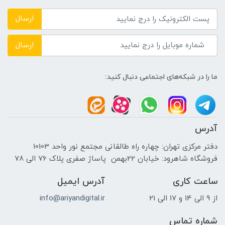
DDR4 2666 MHz
ارسال
حافظه دستگاه
ارسال
---
ما را در شبکه‌های اجتماعی دنبال کنید:
نوع حافظه داخلی
HDD+ssd
آدرس
پردازنده ی گرافیکی
دفتر مرکزی تهران: چهاره راه طالقانی مجتمع نور واحد 10103
فروشگاه شاهرود: خیابان 22بهمن پاساژ صفری پلاک 76 الی 78
سازنده پردازنده گرافیکی
ساعت کاری
آدرس ایمیل
NVIDIA
از 9 الی 14 و 17 الی 21
info@ariyandigital.ir
حافظه اختصاصی پردازنده گرافیکی
شماره تماس