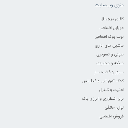
منوی وب‌سایت
وزن
کالای دیجیتال
1.7KG
موبایل اقساطی
نوت بوک اقساطی
پردازنده اصلی
ماشین های اداری
مدل پردازنده
صوتی و تصویری
شبکه و مخابرات
(1135G7)
سرور و ذخیره ساز
کمک آموزشی و کنفرانس
سازنده پردازنده
امنیت و کنترل
intel
برق اضطراری و انرژی پاک
لوازم خانگی
محدوده سرعت پردازنده
فروش اقساطی
-