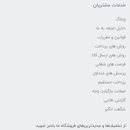
خدمات مشتریان
فرکانس پردازنده
وبلاگ
دلایل اعتماد به ما
2.4 گیگاهرتز تا 4.2 گیگاهرتز
قوانین و مقررات
حافظه Cache
روش های پرداخت
روش های ارسال کالا
8 مگابایت
فرصت های شغلی
پرسش های متداول
حافظه ی رم
پرداخت مستقیم
12GB
ضمانت بازگشت وجه
گارانتی طلایی
نوع حافظه RAM
شگفت انگیز
نوع و باس رم
از تخفیف‌ها و جدیدترین‌های فروشگاه ما باخبر شوید: