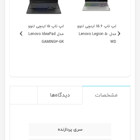
1 اینچی لنوو
لپ تاپ 15.6 اینچی لنوو
لپ تاپ ۱۵ اینچی لنوو
›
‹
Leno-
مدل Lenovo Legion 5-
مدل Lenovo IdeaPad
مدل
NG3-GL
GAMING3-GK
WD
مشخصات
دیدگاه‌ها
سری پردازنده