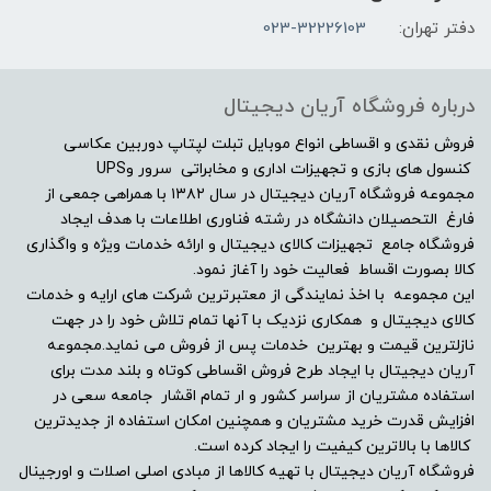
2GB
دفتر تهران:
023-32226103
مشخصات صفحه نمایش
درباره فروشگاه آریان دیجیتال
15.6"FHD
فروش نقدی و اقساطی انواع موبایل تبلت لپتاپ دوربین عکاسی
کنسول های بازی و تجهیزات اداری و مخابراتی سرور وUPS
مجموعه فروشگاه آریان دیجیتال در سال ۱۳۸۲ با همراهی جمعی از
اندازه صفحه نمایش
فارغ التحصیلان دانشگاه در رشته فناوری اطلاعات با هدف ایجاد
فروشگاه جامع تجهیزات کالای دیجیتال و ارائه خدمات ویژه و واگذاری
15.6"
کالا بصورت اقساط فعالیت خود را آغاز نمود.
این مجموعه با اخذ نمایندگی از معتبرترین شرکت های ارایه و خدمات
نوع صفحه نمایش
کالای دیجیتال و همکاری نزدیک با آنها تمام تلاش خود را در جهت
نازلترین قیمت و بهترین خدمات پس از فروش می نماید.مجموعه
Full HD (1920×1080) TN
آریان دیجیتال با ایجاد طرح فروش اقساطی کوتاه و بلند مدت برای
استفاده مشتریان از سراسر کشور و ار تمام اقشار جامعه سعی در
افزایش قدرت خرید مشتریان و همچنین امکان استفاده از جدیدترین
نرخ تصویر
کالاها با بالاترین کیفیت را ایجاد کرده است.
فروشگاه آریان دیجیتال با تهیه کالاها از مبادی اصلی اصلات و اورجینال
60 هرتز