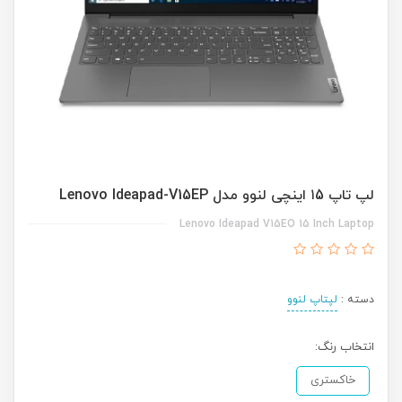
لپ تاپ ۱5 اینچی لنوو مدل Lenovo Ideapad-V15EP
Lenovo Ideapad V15EO 15 Inch Laptop
دسته :
لپتاپ لنوو
انتخاب رنگ:
خاکستری