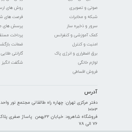
دقت صفحه نمایش
صوتی و تصویری
روش های ارسا
صفحه نمایش مات
شبکه و مخابرات
فرصت های ش
سرور و ذخیره ساز
پرسش های مت
صفحه نمایش لمسی
کمک آموزشی و کنفرانس
پرداخت مستق
امنیت و کنترل
ضمانت بازگش
درایو نوری
برق اضطراری و انرژی پاک
گارانتی طلایی
توضیحات درایو نوری
لوازم خانگی
شگفت انگیز
فروش اقساطی
وبکم
آدرس
مشخصات اسپیکر
دفتر مرکزی تهران: چهاره راه طالقانی مجتمع نور واحد
حسگر اثر انگشت
10103
فروشگاه شاهرود: خیابان 22بهمن پاساژ صفری پلا
کارت خوان
76 الی 78