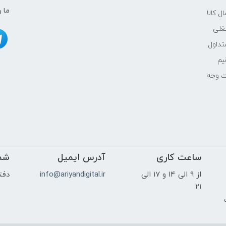
HD|1366x768
ما ر
ل کالا
بله
غلی
داول
خیر
یم
ت وجه
بدون درایو نوری
-
دارد
ساعت کاری
آدرس ایمیل
شم
بلندگوهای استریو داخلی
از 9 الی 14 و 17 الی
info@ariyandigital.ir
دفتر
ندارد
21
ک
دارد