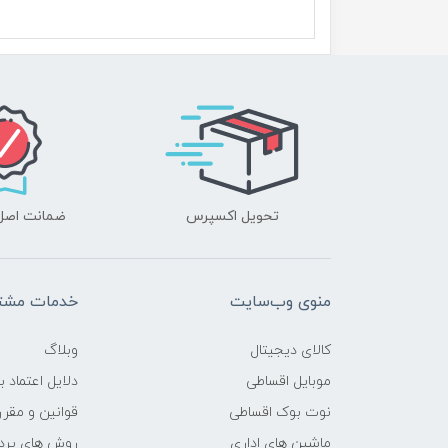
محدوده سرعت پردازنده
حافظه Cache
نوع حافظه RAM
نوع حافظه داخلی
تحویل اکسپرس
ضمانت اصل‌ب
سازنده پردازنده گرافیکی
حافظه اختصاصی پردازنده
گرافیکی
منوی وب‌سایت
خدمات مشتر
اندازه صفحه نمایش
کالای دیجیتال
وبلاگ
موبایل اقساطی
دلایل اعتماد ب
نوع صفحه نمایش
نوت بوک اقساطی
قوانین و مقرر
ماشین های اداری
روش های پرد