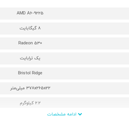
AMD A6-9225
8 گیگابایت
Radeon 530
یک ترابایت
Bristol Ridge
378x265x22 میلی‌متر
2.2 کیلوگرم
ادامه مشخصات
AMD