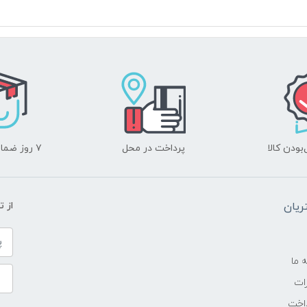
2.5 تا 2.8 گیگاهرتز
1 مگابایت
DDR4
هارد دیسک
ودن کالا
پرداخت در محل
۷ روز ضمانت بازگشت
AMD
2GB
یان
از 
15.6 اینچ
ه ما
TFT LED-backlit LCD
ات
اخت