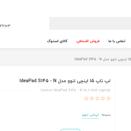
26103
تماس با ما
فروش اقساطی
کالای استوک
لپ تاپ 15 اینچی لنوو مدل IdeaPad S145 - N
Lenovo IdeaPad S145 - N 15.6 inch Laptop
دسته :
لپتاپ لنوو