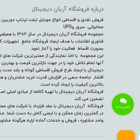
بلوتوث
درباره فروشگاه آریان دیجیتال
فروش نقدی و اقساطی انواع موبایل تبلت لپتاپ دوربین 
پورت HDMI
مخابراتی سرور وUPS
مجموعه فروشگاه آ
تعداد پورت USB 3.1
فناوری اطلاعات با هدف ایجاد فروشگاه جامع تجهیزات کالا
بصورت اقساط فعالیت خود را آغاز نمود.
تعداد پورت USB 3.0
این مجموعه با اخذ نمایندگی از معتبرترین شرکت های ار
آنها تمام تلاش خود را در جهت نازلترین قیمت و بهتر
دیجیتال با ایجاد طرح فروش اقساطی کوتاه و بلند مدت بر
طبقه‌بندی
اقشار جامعه سعی در افزایش قدرت خرید مشتریان و همچن
بالاترین کیفیت را ایجاد کرده است.
نوع باتری
فروشگاه آریان دیجیتال با تهیه کالاها از مبادی اصلی اصلا
تضمین می کند.
سیستم عامل
فروشگاه آریان دیجیتال با عقد قرارداد با شرکت های معت
تماس با ما
در کمترین زمان ممکن و با ایمنی کامل به دست شما مشت
واحد مشاوره ، فروش و خدمات آماده ارایه هرگونه مشاوره
اقلام همراه لپ تاپ