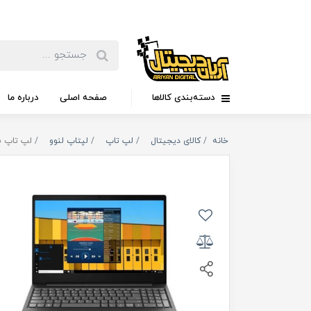
دسته‌بندی کالاها
صفحه اصلی
درباره ما
خانه
کالای دیجیتال
لپ تاپ
لپتاپ لنوو
لپ تاپ 15 اینچی لنوو مدل IdeaPad S145 - N